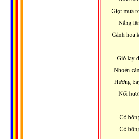
Giọt mưa rơ
Nắng lên
Cánh hoa 
Gió lay 
Nhoẻn cán
Hương bay
Nổi hươn
Có bông
Có bông