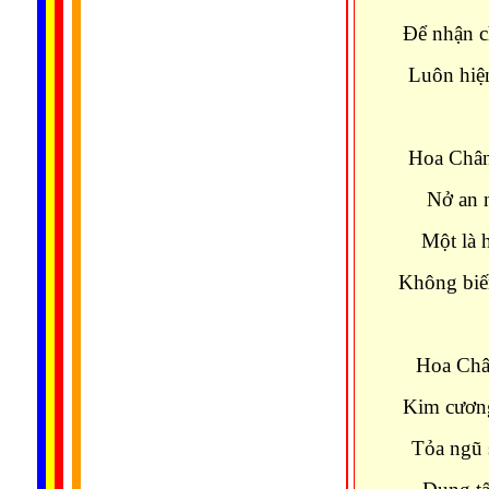
Ðể nhận c
Luôn hiện
Hoa Chân 
Nở an 
Một là h
Không biến
Hoa Chân
Kim cương
Tỏa ngũ 