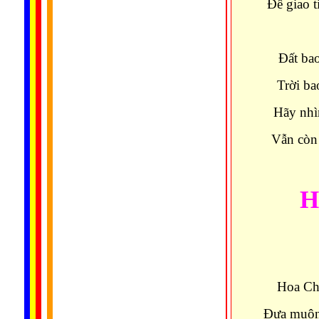
Để giao t
Đất bao
Trời ba
Hãy nhì
Vẫn còn 
H
Hoa Châ
Ðưa muôn 