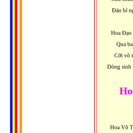
Ðáo bỉ n
Hoa Ðạo 
Qua ba 
Cỡi vô 
Dòng sinh 
Ho
Hoa Vô T