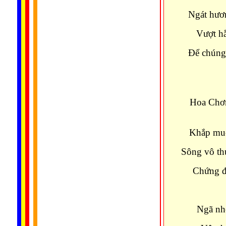
Ngát hươn
Vượt hằ
Ðể chúng
Hoa Chơn
Khắp muô
Sông vô th
Chứng đạ
Ngã nhơ