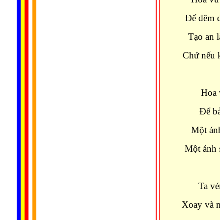
Ðể đêm đ
Tạo an l
Chứ nếu k
Hoa v
Ðể bả
Một án
Một ánh 
Ta vé
Xoay và n