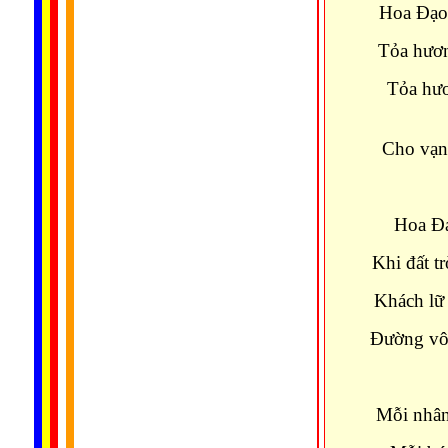
Hoa Ðạo 
Tỏa hươn
Tỏa hươ
Cho vạn
Hoa Ðạ
Khi đất t
Khách lữ 
Ðường vô 
Mỗi nhân