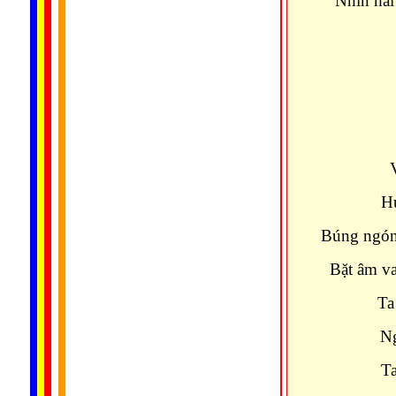
Nhìn hải
Hư
Búng ngón 
Bặt âm va
Ta
Ng
Ta