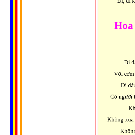
Ði, đi 
Hoa 
Ði đ
Với cơm 
Ði đâ
Có người 
Kh
Không xua 
Không