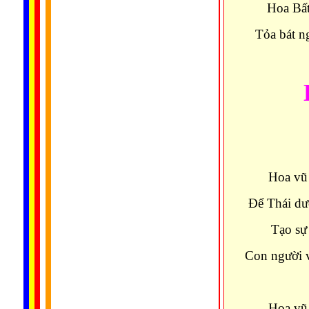
Hoa Bất
Tỏa bát n
Hoa vũ 
Ðể Thái dư
Tạo sự 
Con người v
Hoa vũ 