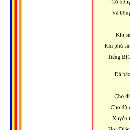
Có bông
Và bông
Khi si
Khi phù si
Tiếng BI
Ðã báo
Cho dù
Cho dù 
Xuyên t
Hoa Diễm