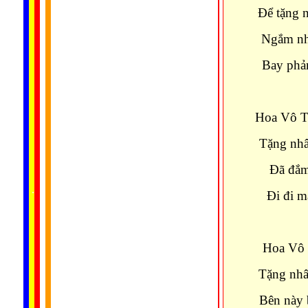
Ðể tặng n
Ngắm nh
Bay phản
Hoa Vô Th
Tặng nhâ
Ðã đắm 
......
..
.
..
.
.
Ði đi m
...
Hoa Vô 
Tặng nhâ
Bên này 