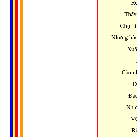
Re
Thấy
Chợt t
Những bậc
Xuất
Căn nh
Ð
Ðâu
Nụ c
Vũ
Ri