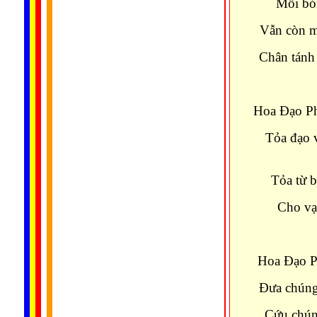
Mỗi bón
Vẫn còn m
Chân tánh
Hoa Ðạo Ph
Tỏa đạo 
Tỏa từ b
Cho vạ
Hoa Ðạo P
Ðưa chúng
Cứu chún