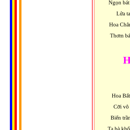
Ngọn bát 
Lửa t
Hoa Chân
Thơm bát
H
Hoa Bất 
Cỡi vô
Biển trầ
Ta bà kh