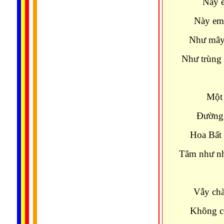
Này e
Này em 
Như mây 
Như trùng 
Một 
Ðường 
Hoa Bất 
Tâm như nh
Vẫy chà
Không cò