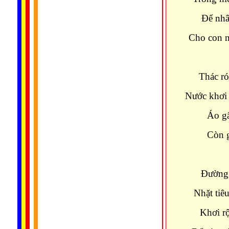
Để nhâ
Cho con n
Thác ró
Nước khơi 
Áo gấ
Còn g
Đường 
Nhặt tiê
Khơi r