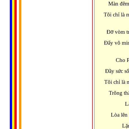
Màn đêm 
Tôi chỉ là 
Đỡ vòm tr
Đẩy vô min
Cho P
Đầy sức số
Tôi chỉ là 
......
..
.
..
.
.
...
Trông th
L
Lòa lên
Lặ