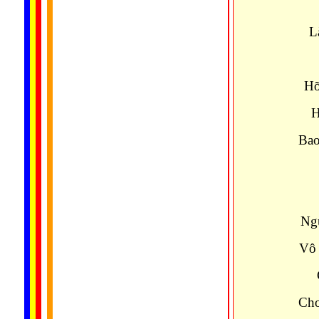
L
Hỡ
H
Bao
Ngu
Vô 
Chơ