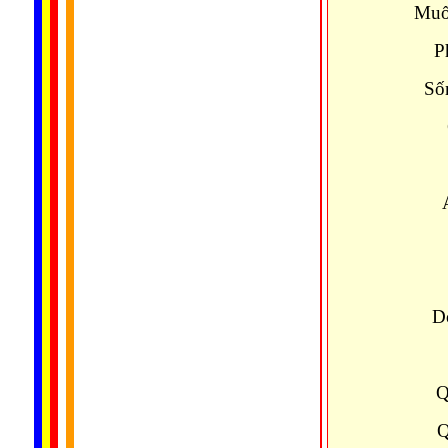
Muố
P
Số
D
Q
Q