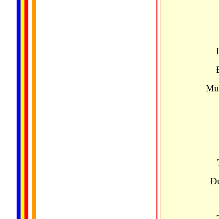
Muô
Đư