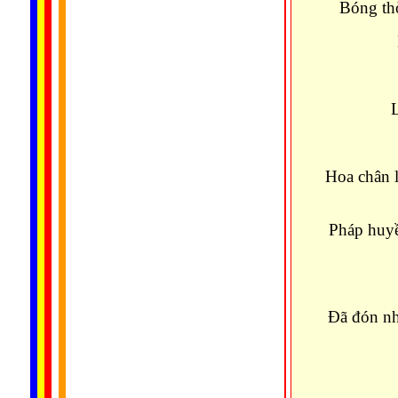
Bóng th
Hoa chân l
Pháp huyề
Đã đón nh