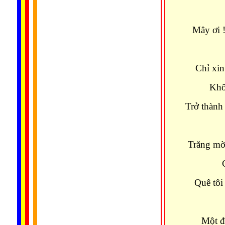
Gió 
Mây ơi 
Ra đ
Chỉ xin
Không n
Trở thành
Rêu 
Trăng mờ
Chùa 
Quê tôi
Một 
Một đ