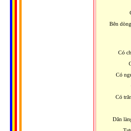
Bên dòng
Có t
Có ch
Có co
Có ngư
Có m
Có tră
Có 
Dân làn
Tương c