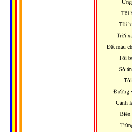
Ửng 
Tôi 
Tôi b
Trời x
Đất màu c
Tôi bư
Sờ ản
Tôi
Đường v
Cành l
Biển 
Trùn