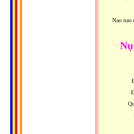
Vi v
Nao nao 
Nụ
Đ
Qu