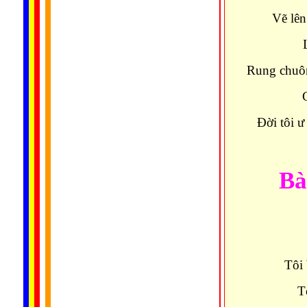
Vẽ lên
Rung chuôn
G
Đời tôi ư
Bà
Tôi 
T