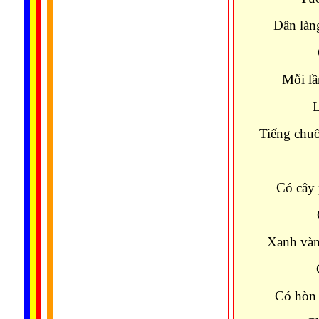
Dân làn
Chùa 
Mỗi lầ
Lời k
Tiếng chuô
Có
Có cây 
Chùa 
Xanh vàn
Có hà
Có hòn 