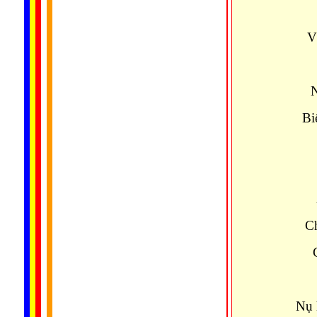
V
N
Bi
Ch
Nụ 