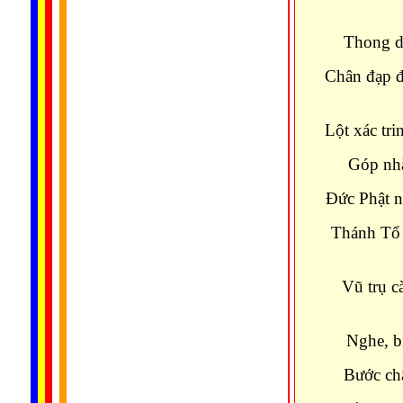
Thong d
Chân đạp đấ
Lột xác tr
Góp nhặ
Đức Phật n
Thánh Tổ 
Vũ trụ 
Nghe, bi
Bước châ