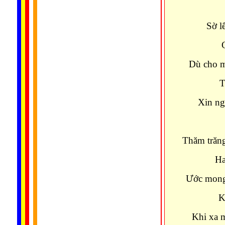
Đưa 
Sờ l
Cho t
Dù cho m
Thuyền
Xin ng
Trở 
Thăm trăng
Hay tră
Ước mong
Khó hơ
Khi xa 