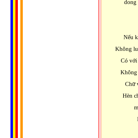
dong 
Nếu k
Không luâ
Có với 
Không v
Chữ v
Hèn ch
m