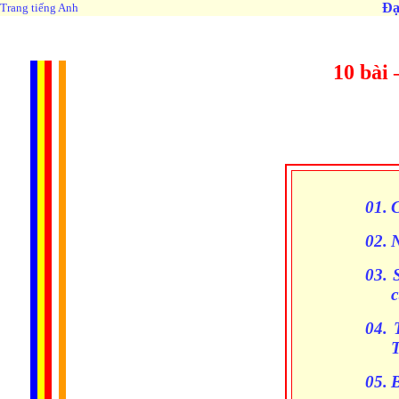
Đạ
Trang tiếng Anh
10 bài
01.
C
02.
03.
04.
05.
B