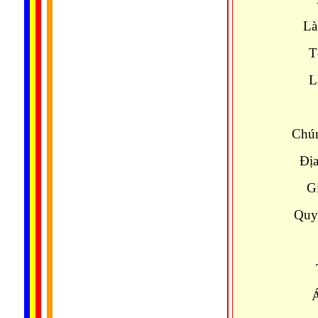
Là
T
L
Chún
Địa
G
Quy
Á