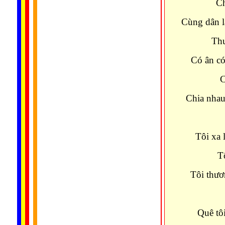
Chùa t
Cùng dân 
Thương 
Có ân có
Chia n
Chia nhau
Chùa
Tôi xa 
T
Tôi thươ
Chùa
Quê tô