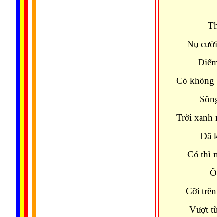
Th
Nụ cười
Điểm
Có không 
Sông
Trời xanh 
Đã 
Có thì 
Ô
Cỡi trên
Vượt t