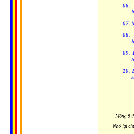
06.
07.
M
08.
h
09.
t
10.
Mồng 8 t
Nhớ lại ch