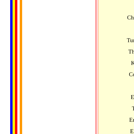
Ch
Tu
Th
K
C
E
E
E