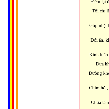
Đếm lại 
Tôi chỉ 
Góp nhặt 
Đói ăn, k
Kinh luân 
Đưa kh
Đường khô
Chim hót, 
Chưa làm 