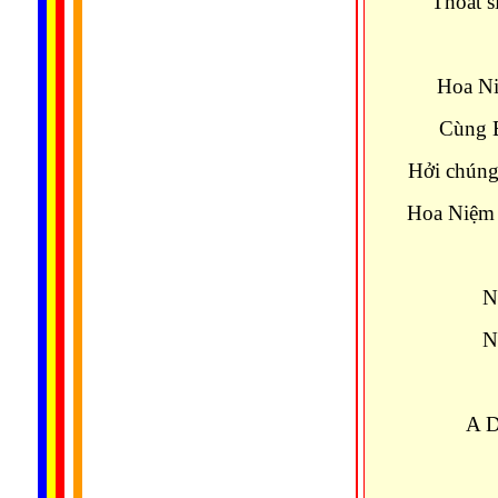
Thoát s
Hoa Niệ
Cùng B
Hởi chúng
Hoa Niệm 
N
N
A D