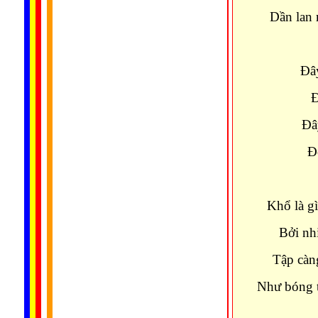
Dần lan 
Đây
Đ
Đây
Đ
Khổ là gì
Bởi nh
Tập càng
Như bóng t