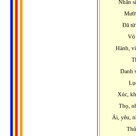
Nhân si
Mười
Đã từ
Vô 
Hành, vi
T
Danh s
Lục
Xúc, kh
Thọ, n
Ái, yêu, 
Thủ,