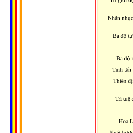
Trì giới đ
Nhẫn nhục 
Ba độ tự
Ba độ 
Tinh tấn
Thiền đ
Trí tuệ
Hoa L
Ngát hươn