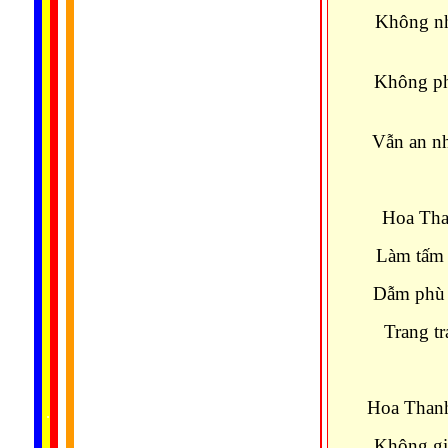
Không nh
Không ph
Vẫn an nh
Hoa Tha
Làm tấm 
Dẫm phù s
Trang tr
......
Hoa Thanh
..
.
..
.
.
...
Không giả