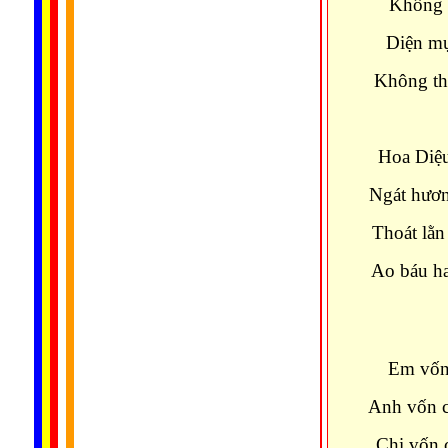
Không s
Diện mụ
Không thư
Hoa Diệu
Ngát hươn
Thoát lằn
Ao báu ha
Em vốn
Anh vốn c
Chị vốn 