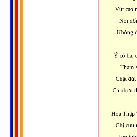
Vút cao n
Nói dối
Không độ
Ý có ba, 
Tham sâ
Chặt đứt
Cả nhơn t
Hoa Thập 
Chị cưu 
Em tươi