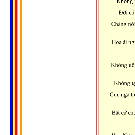
Không n
Đời có
Chẳng nói 
Hoa ái ng
Không uốn
Không tạc
Gục ngã tr
Bất cứ ch