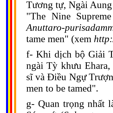
Tương tự, Ngài Aung 
"The Nine Supreme 
Anuttaro-purisadam
tame men" (xem
http
f- Khi dịch bộ Giải
ngài Tỳ khưu Ehara
sĩ và Điều Ngự Trượn
men to be tamed".
g- Quan trọng nhất l