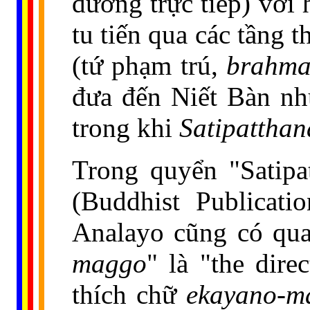
đường trực tiếp) với
tu tiến qua các tầng t
(tứ phạm trú,
brahma
đưa đến Niết Bàn nh
trong khi
Satipatthan
Trong quyển "Satipat
(Buddhist Publicati
Analayo cũng có qua
maggo
" là "the dire
thích chữ
ekayano-m