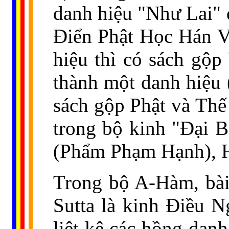
danh hiệu "Như Lai" 
Ðiển Phật Học Hán Vi
hiệu thì có sách gộ
thành một danh hiệu
sách gộp Phật và Thế
trong bộ kinh "Ðại B
(Phẩm Phạm Hạnh), H
Trong bộ A-Hàm, bài
Sutta là kinh Điều 
liệt kê các hồng danh