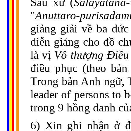
Sáu xứ (
Salayatana-
"
Anuttaro-purisadam
giảng giải về ba đứ
diễn giảng cho đồ ch
là vị
Vô thượng Ðiều
điều phục (theo bản
Trong bản Anh ngữ, 
leader of persons to 
trong 9 hồng danh củ
6) Xin ghi nhận ở đ