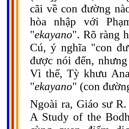
cãi về con đường nà
hòa nhập với Phạm
"
ekayano
". Rõ ràng 
Cú, ý nghĩa "con đư
được nói đến, nhưng
Vì thế, Tỳ khưu Ana
"
ekayano
" (con đường
Ngoài ra, Giáo sư R.
A Study of the Bod