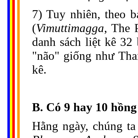
7) Tuy nhiên, theo 
(
Vimuttimagga
, The 
danh sách liệt kê 32
"não" giống như Than
kê.
B. Có 9 hay 10 hồn
Hằng ngày, chúng ta