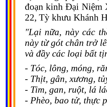
đoạn kinh Đại Niệm 
22, Tỳ khưu Khánh Hỷ
"Lại nữa, này các th
này từ gót chân trở l
và đầy các loại bất t
- Tóc, lông, móng, ră
- Thịt, gân, xương, tủ
- Tim, gan, ruột, lá l
- Phèo, bao tử, thực 