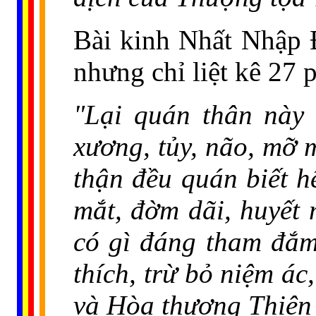
Bài kinh Nhất Nhập 
nhưng chỉ liệt kê 27 
"Lại quán thân này c
xương, tủy, não, mỡ m
thận đều quán biết hế
mắt, đờm dãi, huyết 
có gì đáng tham đắm
thích, trừ bỏ niệm á
và Hòa thượng Thiện 