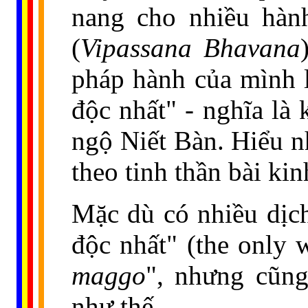
nang cho nhiều hàn
(
Vipassana Bhavana
pháp hành của mình 
độc nhất" - nghĩa là
ngộ Niết Bàn. Hiểu nh
theo tinh thần bài ki
Mặc dù có nhiều dịc
độc nhất" (the only 
maggo
", nhưng cũn
như thế.