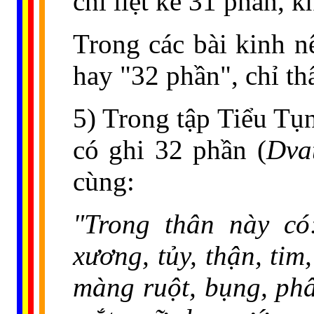
chỉ liệt kê 31 phần, 
Trong các bài kinh n
hay "32 phần", chỉ thấ
5) Trong tập Tiểu Tụn
có ghi 32 phần (
Dva
cùng:
"Trong thân này có:
xương, tủy, thận, tim
màng ruột, bụng, ph