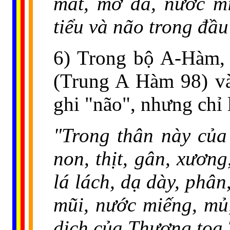
mắt, mỡ da, nước m
tiểu và não trong đầ
6) Trong bộ A-Hàm,
(Trung A Hàm 98) v
ghi "não", nhưng chỉ 
"Trong thân này của 
non, thịt, gân, xương
lá lách, dạ dày, phâ
mũi, nước miếng, mủ,
dịch của Thượng tọa 