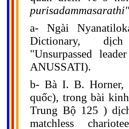
purisadammasarathi
a- Ngài Nyanatilok
Dictionary, d
"Unsurpassed leade
ANUSSATI).
b- Bà I. B. Horner,
quốc), trong bài ki
Trung Bộ 125 ) dị
matchless chari