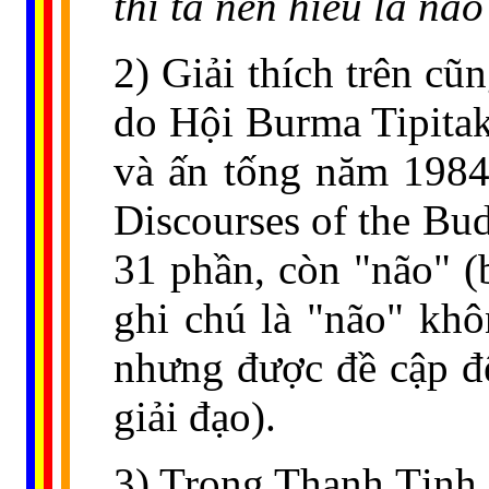
thì ta nên hiểu là nã
2) Giải thích trên c
do Hội Burma Tipitak
và ấn tống năm 1984
Discourses of the Bud
31 phần, còn "não" (b
ghi chú là "não" khô
nhưng được đề cập đ
giải đạo).
3) Trong Thanh Tịnh