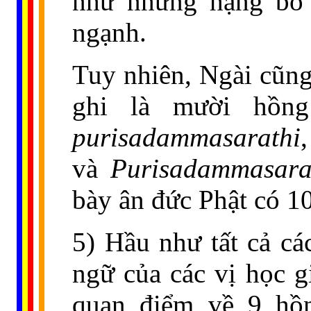
như những hạng bò n
ngạnh.
Tuy nhiên, Ngài cũng
ghi là mười hồn
purisadammasarathi
và
Purisadammasara
bày ân đức Phật có 1
5) Hầu như tất cả c
ngữ của các vị học g
quan điểm về 9 hồ