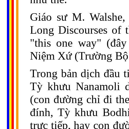
Giáo sư M. Walshe,
Long Discourses of 
"this one way" (đây
Niệm Xứ (Trường Bộ 
Trong bản dịch đầu t
Tỳ khưu Nanamoli dị
(con đường chỉ đi th
đính, Tỳ khưu Bodhi 
trực tiếp, hay con đư