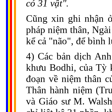
có 31 vật".
Cũng xin ghi nhận ở
pháp niệm thân, Ngài
kể cả "não", để bình l
4) Các bản dịch An
khưu Bodhi, của Tỳ 
đoạn về niệm thân c
Thân hành niệm (Tru
và Giáo sư M. Walsh