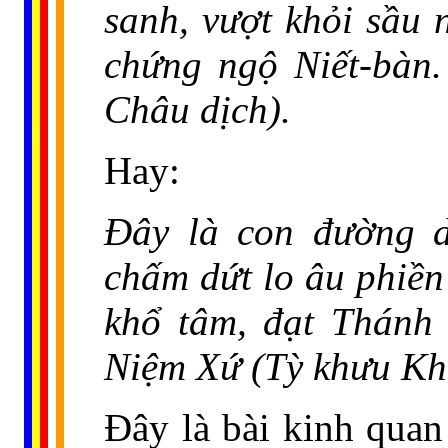
sanh, vượt khỏi sầu n
chứng ngộ Niết-bàn
Châu dịch).
......
..
.
..
.
.
...
Hay:
Ðây là con đường d
chấm dứt lo âu phiền
khổ tâm, đạt Thánh
Niệm Xứ (Tỳ khưu Kh
Đây là bài kinh quan