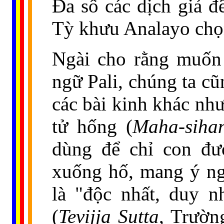
Đa số các dịch giả đ
Tỳ khưu Analayo chọn
Ngài cho rằng muốn 
ngữ Pali, chúng ta c
các bài kinh khác như
tử hống (
Maha-siha
dùng để chỉ con đư
xuống hố, mang ý ngh
là "độc nhất, duy n
(
Tevijja Sutta
, Trườn