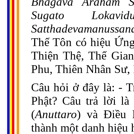
Bhagava Araham S
Sugato Lokavid
Satthadevamanussa
Thế Tôn có hiệu Ứng
Thiện Thệ, Thế Gia
Phu, Thiên Nhân Sư, 
Câu hỏi ở đây là: - 
Phật? Câu trả lời l
(
Anuttaro
) và Điều
thành một danh hiệu 