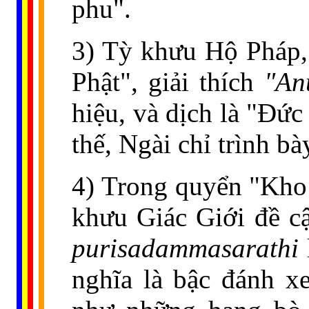
phu".
3) Tỳ khưu Hộ Pháp
Phật", giải thích
"An
hiệu, và dịch là "Ðứ
thế, Ngài chỉ trình bà
4) Trong quyển "Kho
khưu Giác Giới đề c
purisadammasarathi
nghĩa là bậc đánh x