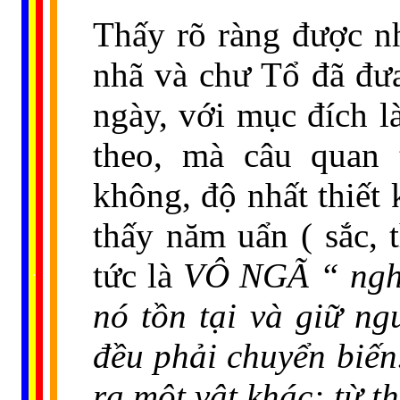
Thấy rõ ràng được n
nhã và chư Tổ đã đưa
ngày, với mục đích l
theo, mà câu quan t
không, độ nhất thiết 
thấy năm uẩn ( sắc, 
......
tức là
VÔ NGÃ “
nghĩ
..
.
..
.
.
...
nó
tồn tại
và giữ ngu
đều phải chuyển biến.
ra một vật khác; từ t