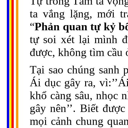
Tự trong Tâm ta vọng
ta vắng lặng, mới t
“
Phản quan tự kỷ bổ
tự soi xét lại mình 
được, không tìm cầu 
Tại sao chúng sanh p
Ái dục gây ra, vì:’’
khổ càng sâu, nhọc n
gây nên’’. Biết đượ
mọi cảnh chung quanh