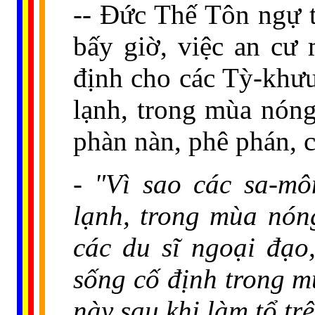
-- Đức Thế Tôn ngự 
bấy giờ, việc an c
định cho các Tỳ-khưu
lạnh, trong mùa nón
phàn nàn, phê phán, c
- "Vì sao các sa-mô
lạnh, trong mùa nón
các du sĩ ngoại đạo,
sống cố định trong m
này sau khi làm tổ tr