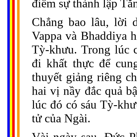
điểm sự thành lập Tăn
Chẳng bao lâu, lời 
Vappa và Bhaddiya h
Tỳ-khưu. Trong lúc 
đi khất thực để cun
thuyết giảng riêng c
hai vị nầy đắc quả b
lúc đó có sáu Tỳ-khư
tử của Ngài.
......
Vài ngày sau, Đức P
..
.
..
.
.
...