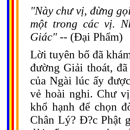
"Này chư vị, đừng gọ
một trong các vị. 
Giác" --
(Đại Phẩm)
Lời tuyên bố đã khám
đường Giải thoát, đ
của Ngài lúc ấy được
vẻ hoài nghi. Chư v
khổ hạnh để chọn đờ
Chân Lý? Ð?c Phật g