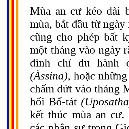
Mùa an cư kéo dài b
mùa, bắt đầu từ ngày
cũng cho phép bất 
một tháng vào ngày r
đình chỉ du hành 
(Àssina)
, hoặc những
chấm dứt vào tháng
hối Bố-tát
(Uposatha
kết thúc mùa an cư.
các phận sự trong Gi