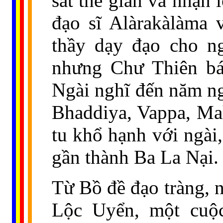
sát thế gian và nhận 
đạo sĩ Alàrakàlàma 
thầy dạy đạo cho ng
nhưng Chư Thiên báo
Ngài nghĩ đến năm ng
Bhaddiya, Vappa, Mah
tu khổ hạnh với ngài
gần thành Ba La Nại.
Từ Bồ đề đạo tràng, 
Lộc Uyển, một cuộ