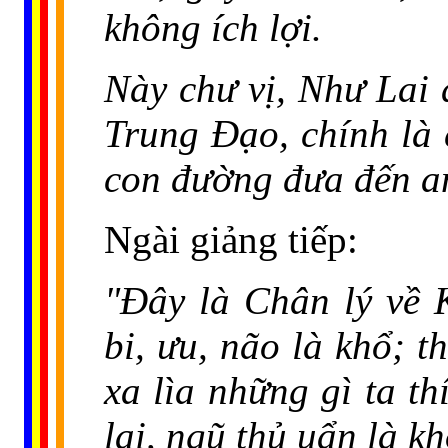
không ích lợi.
Này chư vị, Như Lai 
Trung Ðạo, chính là 
con đường đưa đến an 
Ngài giảng tiếp:
"Đây là Chân lý về K
bi, ưu, não là khổ; t
xa lìa những gì ta t
lại, ngũ thủ uẩn là kh