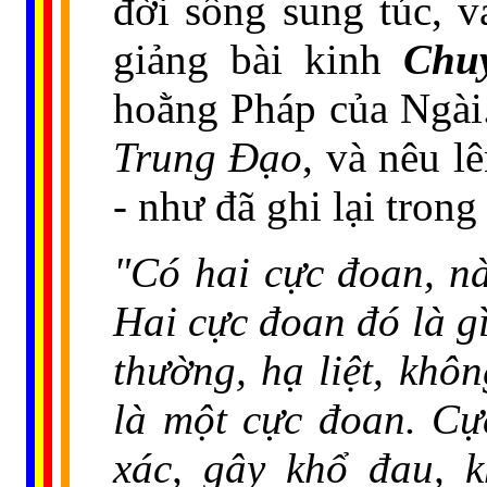
đời sống sung túc, v
giảng bài kinh
Chu
hoằng Pháp của Ngài.
Trung Ðạo
, và nêu l
- như đã ghi lại tro
"Có hai cực đoan, nà
Hai cực đoan đó là g
thường, hạ liệt, khô
là một cực đoan. Cự
xác, gây khổ đau, 