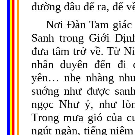
đường đâu để ra, để 
Nơi Đàn Tam giác 
Sanh trong Giới Địn
đưa tâm trở về. Từ Ni
nhân duyên đến đi 
yên… nhẹ nhàng như 
suớng như được sanh
ngọc Như ý, như lò
Trong mưa gió của cu
ngút ngàn, tiếng niệm
......
..
.
..
.
.