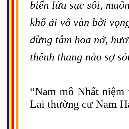
biển lửa sục sôi, muô
khổ ải vô vàn bởi vọn
dừng tâm hoa nở, hươ
thênh thang nào sợ s
“Nam mô Nhất niệm 
Lai thường cư Nam Hả