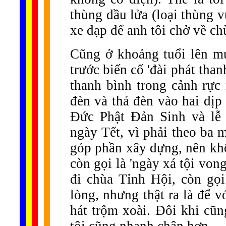
thùng dầu lửa (loại thùng v
xe đạp để anh tôi chở về ch
Cũng ở khoảng tuổi lên mườ
trước biến cố 'đài phát th
thanh bình trong cảnh rực 
đèn và thả đèn vào hai dịp
Đức Phật Đản Sinh và lễ
ngày Tết, vì phải theo ba 
góp phần xây dựng, nên kh
còn gọi là 'ngày xá tội von
đi chùa Tỉnh Hội, còn gọi
lòng, nhưng thật ra là để v
hát trộm xoài. Đôi khi cũn