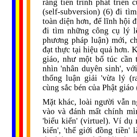
rằng tiến trình phát triển 
(self-subversion) (6) đi t
toàn diện hơn, để lĩnh hội 
đi tìm những công cụ lý l
phương pháp luận) mới, c
đạt thực tại hiệu quả hơn.
giáo, như một bổ túc cần t
nhìn 'nhân duyên sinh', với
thống luận giải 'vừa lý (r
cùng sắc bén của Phật giáo 
Mặt khác, loài người vẫn n
vào và đánh mất chính mìn
'biểu kiến' (virtuel). Ví dụ 
kiến', 'thế giới đồng tiền' 