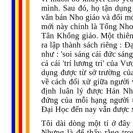
mình. Sau đó, họ tận dụng 
văn bản Nho giáo và đổi mớ
mới này chính là Tống Nho
Tân Khổng giáo. Một thiê
ra lập thành sách riêng : Đ
như : 'soi sáng cái đức sáng
cả cái 'trí lương tri' của
dụng được từ sở trường của
về cách đối xử giữa người
định luân lý được Hán Nho
đứng của mỗi hạng người tr
Đại Học đến nay vẫn được x
Tôi dài dòng một tí ở đây 
Nhưng là để thấy rằng tro