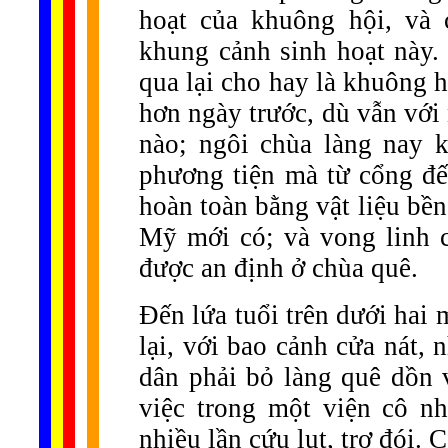
hoạt của khuông hội, và 
khung cảnh sinh hoạt này
qua lại cho hay là khuông h
hơn ngày trước, dù vẫn với 
nào; ngôi chùa làng nay k
phương tiện mà từ cổng đế
hoàn toàn bằng vật liệu bền
Mỹ mới có; và vong linh c
được an định ở chùa quê.
Đến lứa tuổi trên dưới hai 
lại, với bao cảnh cửa nát, 
dân phải bỏ làng quê dồn v
việc trong một viện cô nh
nhiều lần cứu lụt, trợ đói. C