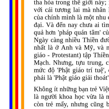
tha hóa trong thế giới này
với cái tương lai mà nhân 
của chính mình là một nhu cầ
đại. Và đến nay chưa ai t
quả hơn 'pháp quán tâm' củ
Ngày càng nhiều Thiền đườ
nhất là ở Anh và Mỹ, và 
giáo - Protestant) tập Thiề
Mạch. Nhưng, tựu trung, c
mức độ 'Phật giáo trí tuệ'
phải là 'Phật giáo giải thoát
Không ít những bạn trẻ Vi
là người khoa học vừa là n
còn trẻ mấy, nhưng cũng 