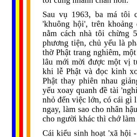
tôi cũng nhanh chân hơn.
Sau vụ 1963, ba má tôi 
'khuông hội', trên khoảng
nằm cách nhà tôi chừng 5
phương tiện, chủ yếu là ph
thờ Phật trang nghiêm, một
lâu mới mời được một vị tu
khi lễ Phật và đọc kinh x
Phật thay phiên nhau giả
yếu xoay quanh đề tài 'nghi
nhỏ đến việc lớn, có cái gì
ngay, làm sao cho nhân hậu
cho người khác thì chớ làm 
Cái kiểu sinh hoạt 'xã hội 