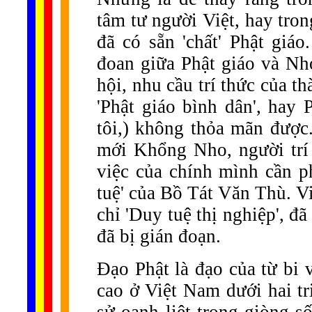
tâm tư người Việt, hay tro
đã có sẵn 'chất' Phật giáo
đoan giữa Phật giáo và Nho
hội, nhu cầu trí thức của t
'Phật giáo bình dân', hay 
tôi,) không thỏa mãn được.
mới Khổng Nho, người trí t
việc của chính mình cần phả
tuệ' của Bồ Tát Văn Thù. V
chỉ 'Duy tuệ thị nghiệp', đ
đã bị gián đoạn.
Đạo Phật là đạo của từ bi và
cao ở Việt Nam dưới hai tr