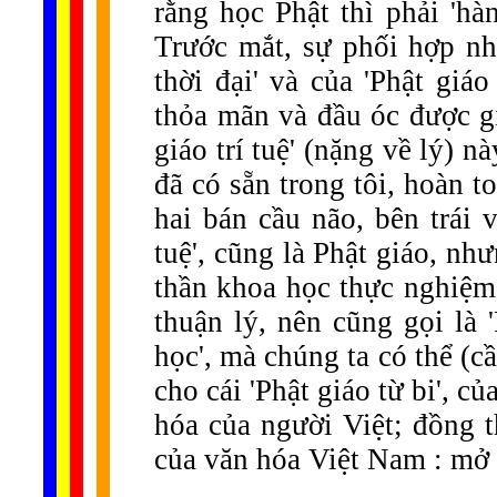
rằng học Phật thì phải 'hà
Trước mắt, sự phối hợp nh
thời đại' và của 'Phật giáo
thỏa mãn và đầu óc được gi
giáo trí tuệ' (nặng về lý) n
đã có sẵn trong tôi, hoàn 
hai bán cầu não, bên trái v
tuệ', cũng là Phật giáo, nh
thần khoa học thực nghiệm 
thuận lý, nên cũng gọi là '
học', mà chúng ta có thể (c
cho cái 'Phật giáo từ bi', c
hóa của người Việt; đồng t
của văn hóa Việt Nam : mở c