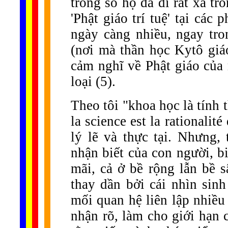
trong số họ đã đi rất xa tr
'Phật giáo trí tuệ' tại các
ngày càng nhiều, ngay tro
(nơi mà thần học Kytô giáo
cảm nghĩ về Phật giáo của 
loại (5).
Theo tôi "khoa học là tính t
la science est la rationalit
lý lẽ và thực tại. Nhưng, 
nhận biết của con người, b
mãi, cả ở bề rộng lẫn bề s
thay dần bởi cái nhìn sin
mối quan hệ liên lập nhiều
nhận rõ, làm cho giới hạn 