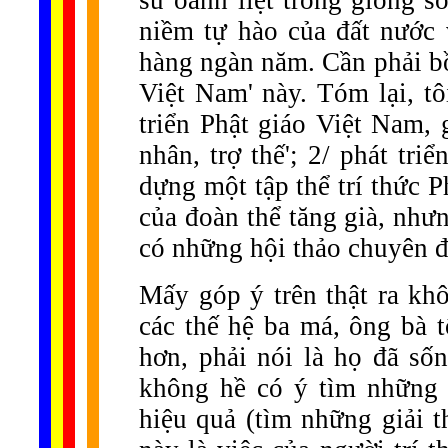
sử oanh liệt trong giòng s
niềm tự hào của đất nước 
hàng ngàn năm. Cần phải bồi
Việt Nam' này. Tóm lại, t
triển Phật giáo Việt Nam, 
nhân, trợ thế'; 2/ phát tri
dựng một tập thể trí thức 
của đoàn thể tăng già, như
có những hội thảo chuyên đ
Mấy góp ý trên thật ra kh
các thế hệ ba má, ông bà t
hơn, phải nói là họ đã số
không hề có ý tìm những 
hiệu quả (tìm những giải 