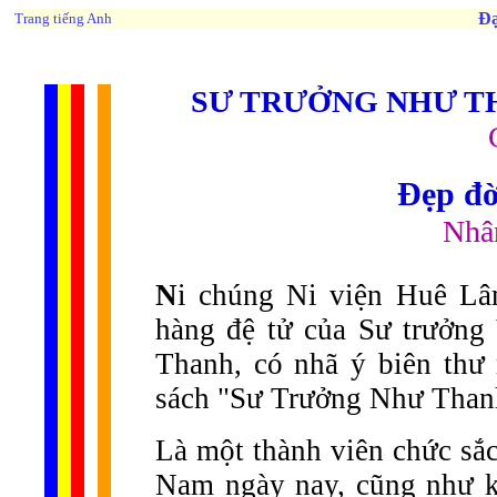
Đạ
Trang tiếng Anh
SƯ TRƯỞNG NHƯ T
Đẹp đời
Nhâ
N
i chúng Ni viện Huê Lâ
hàng đệ tử của Sư trưởn
Thanh, có nhã ý biên thư 
sách "Sư Trưởng Như Than
Là một thành viên chức sắc
Nam ngày nay, cũng như k