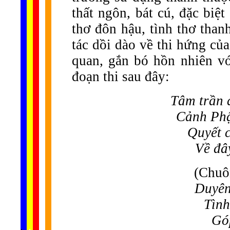
thất ngôn, bát cú, đặc biệt
thơ đôn hậu, tình thơ than
tác dồi dào về thi hứng củ
quan, gắn bó hồn nhiên vớ
đoạn thi sau đây:
Tâm trần 
Cảnh Phậ
Quyết c
Về đâ
(Chuô
Duyên
Tình
Góp
......
.
.
.
.
.