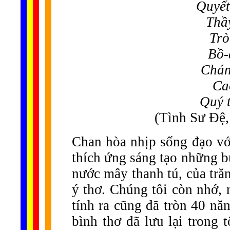
...
Quyết
Thầy
Trò
Bồ-
Chán
Ca
Quý t
(Tình Sư Đệ,
Chan hòa nhịp sống đạo với
thích ứng sáng tạo những bứ
nước mây thanh tú, của tră
ý thơ. Chúng tôi còn nhớ, 
tính ra cũng đã tròn 40 nă
bình thơ đã lưu lại trong