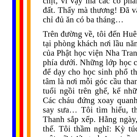
chịt, vì vậy mà các cô ph
đất. Thấy mà thương! Đã vậ
chỉ đủ ăn có ba tháng…
Trên đường về, tôi đến Huê
tại phòng khách nơi lầu nă
của Phật học viện Nha Tran
phía dưới. Những lớp học c
để dạy cho học sinh phổ t
tâm là nơi mỗi góc cầu tha
tuổi ngồi trên ghế, kể n
Các cháu đứng xoay quanh
say sưa… Tôi tìm hiểu, t
Thanh sắp xếp. Hằng ngày,
thế. Tôi thầm nghĩ: Kỳ t