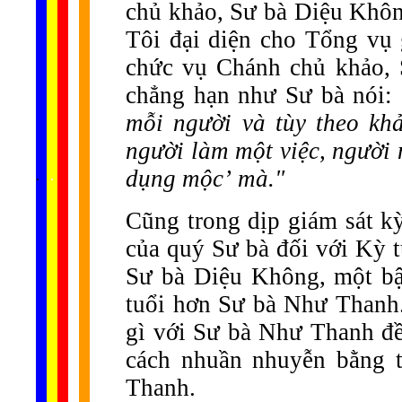
chủ khảo, Sư bà Diệu Khô
Tôi đại diện cho Tổng vụ g
chức vụ Chánh chủ khảo, 
chẳng hạn như Sư bà nói:
mỗi người và tùy theo kh
người làm một việc, người 
......
dụng mộc’
mà."
.
.
.
.
.
...
Cũng trong dịp giám sát kỳ
của quý Sư bà đối với Kỳ 
Sư bà Diệu Không, một bậ
tuổi hơn Sư bà Như Thanh
gì với Sư bà Như Thanh đều
cách nhuần nhuyễn bằng t
Thanh.