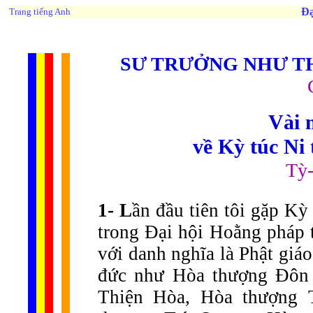
Đạ
Trang tiếng Anh
SƯ TRƯỞNG NHƯ T
Vài 
về Kỳ túc Ni
Tỳ
1-
L
ần đầu tiên tôi gặp K
trong Đại hội Hoằng pháp t
với danh nghĩa là Phật giá
đức như Hòa thượng Đôn 
Thiện Hòa, Hòa thượng 