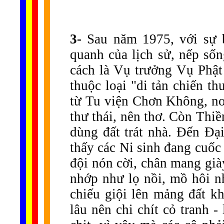
3-
Sau năm 1975, với sự 
quanh của lịch sử, nếp số
cách là Vụ trưởng Vụ Phật 
thuộc loại "di tản chiến t
từ Tu viện Chơn Không, nơi
thư thái, nên thơ. Còn Thiề
dùng đất trát nhà. Đến Đạ
thấy các Ni sinh đang cuốc
đội nón cời, chân mang già
nhớp như lọ nồi, mồ hôi n
chiếu giội lên mảng đất k
lâu nên chi chít cỏ tranh -