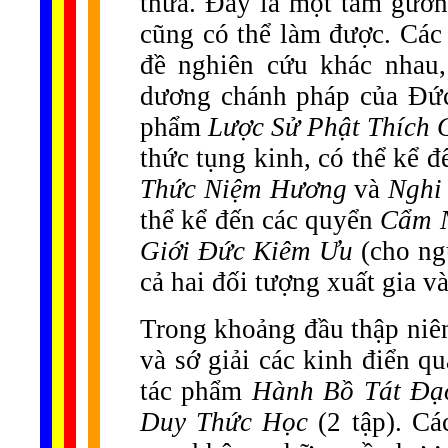
thừa. Đây là một tấm gươ
cũng có thể làm được. Các
đề nghiên cứu khác nhau,
dương chánh pháp của Đức 
phẩm
Lược Sử Phật Thích
thức tụng kinh, có thể kể 
Thức Niệm Hương
và
Nghi
thể kể đến các quyển
Cẩm N
Giới Đức Kiêm Ưu
(cho ng
cả hai đối tượng xuất gia và 
Trong khoảng đầu thập niên
và sớ giải các kinh điển q
tác phẩm
Hành Bồ Tát Đ
Duy Thức Học
(2 tập). Cá