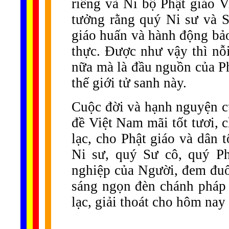
riêng và Ni bộ Phật giáo V
tưởng rằng quý Ni sư và 
giáo huấn và hành động bảo
thực. Được như vậy thì nỗ
nữa mà là đầu nguồn của Phậ
thế giới tử sanh này.
Cuộc đời và hạnh nguyện c
đề Việt Nam mãi tốt tươi, 
lạc, cho Phật giáo và dân
Ni sư, quý Sư cô, quý Ph
nghiệp của Người, đem đuốc
sáng ngọn đèn chánh pháp k
lạc, giải thoát cho hôm nay