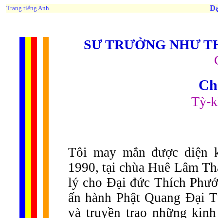
Đạ
Trang tiếng Anh
SƯ TRƯỞNG NHƯ T
Ch
Tỳ-k
Tôi may mắn được diện k
1990, tại chùa Huê Lâm Thà
lý cho Đại đức Thích Phướ
ấn hành Phật Quang Đại T
và truyền trao những kin