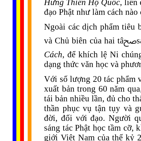
Hưng Thiền Hộ Quốc
, liê
đạo Phật như làm cách nào
Ngoài các dịch phẩm tiêu b
và
Cách
, để khích lệ Ni chún
dạng thức văn học và phươn
Với số lượng 20 tác phẩm v
xuất bản trong 60 năm qua
tái bản nhiều lần, đủ cho t
thần phục vụ tận tụy và g
đời, đối với đạo. Người q
sáng tác Phật học tầm cỡ, 
giới Việt Nam của thế kỷ 