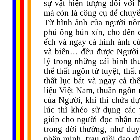
sự vật hiện tượng đối với
mà còn là công cụ để chuyể
Từ hình ảnh của người nôn
......
.
.
.
.
.
...
phú ông bủn xỉn, cho đến 
ếch và ngay cả hình ảnh củ
và biển… đều được Người 
lý trong những cái bình th
thể thất ngôn tứ tuyệt, thất
thất lục bát và ngay cả t
liệu Việt Nam, thuần ngôn 
của Người, khi thì chứa đựn
lúc thì khéo sử dụng các
giúp cho người đọc nhận ra
trong đời thường, như duy
phân minh, trau giồi đạo đ