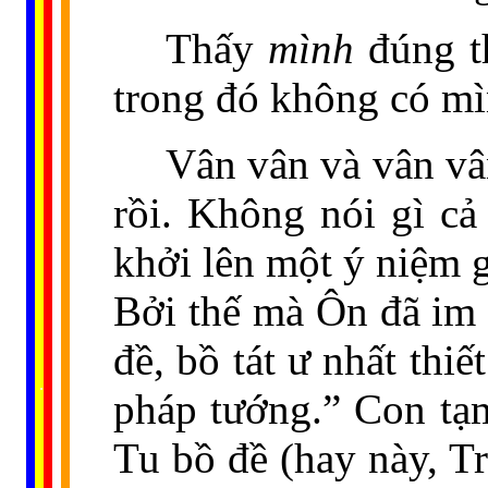
Thấy
mình
đúng th
trong đó không có mì
Vân vân và vân vâ
rồi. Không nói gì c
khởi lên một ý niệm g
Bởi thế mà Ôn đã im 
đề, bồ tát ư nhất thiế
......
..
.
..
.
.
...
pháp tướng.” Con tạm
Tu bồ đề (hay này, Trí