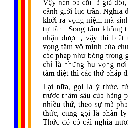
Vậy nên ba cõi là giả dối,
cảnh giới lục trần. Nghĩa 
khởi ra vọng niệm mà sinh,
tự tâm. Song tâm không t
nhận được ; vậy thì biết 
vọng tâm vô minh của chú
các pháp như bóng trong g
chỉ là những hư vọng nơi 
tâm diệt thì các thứ pháp d
Lại nữa, gọi là ý thức, t
trược thâm sâu của hàng 
nhiều thứ, theo sự mà pha
thức, cũng gọi là phân ly
Thức đó có cái nghĩa nươ