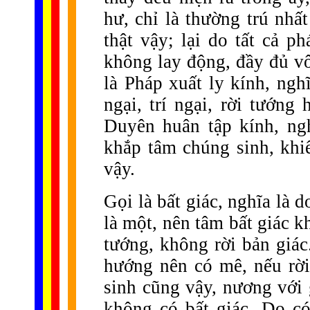
hư, chỉ là thường trú nhất
thật vậy; lại do tất cả p
không lay động, đầy đủ vô
là Pháp xuất ly kính, ngh
ngại, trí ngại, rời tướng
Duyên huân tập kính, ngh
khắp tâm chúng sinh, khiế
vậy.
Gọi là bất giác, nghĩa là 
là một, nên tâm bất giác 
tướng, không rời bản gi
hướng nên có mê, nếu rờ
sinh cũng vậy, nương với g
không có bất giác. Do có