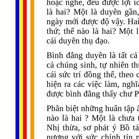
hoặc nghe, đều được lợi í
là hai? Một là duyên gần
ngày mới được độ vậy. Hai 
thứ; thế nào là hai? Một 
cái duyên thụ đạo.
Bình đẳng duyên là tất cả
cả chúng sinh, tự nhiên t
cái sức trí đồng thể, the
hiện ra các việc làm, ngh
được bình đẳng thấy chư P
Phân biệt những huân tập ấ
nào là hai ? Một là chưa
Nhị thừa, sơ phát ý Bồ tá
nương với sức chính tín 