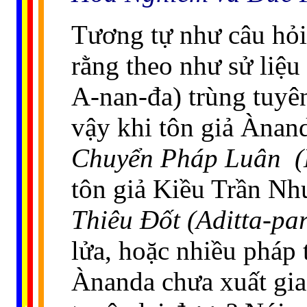
Tương tự như câu hỏi
rằng theo như sử liệu 
A-nan-đa) trùng tuyên
vậy khi tôn giả Ànand
Chuyển Pháp Luân
tôn giả Kiều Trần Như
Thiêu Ðốt (Aditta-par
lửa, hoặc nhiều pháp 
Ànanda chưa xuất gia 
......
..
.
..
.
.