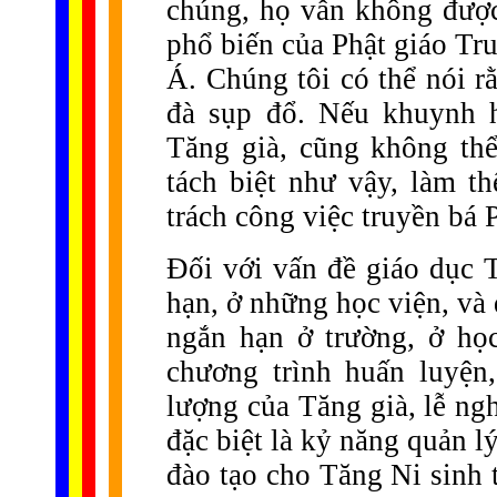
chúng, họ vẫn không được
phổ biến của Phật giáo Tr
Á. Chúng tôi có thể nói r
đà sụp đổ. Nếu khuynh h
Tăng già, cũng không th
tách biệt như vậy, làm t
trách công việc truyền bá 
Đối với vấn đề giáo dục T
hạn, ở những học viện, và 
ngắn hạn ở trường, ở họ
chương trình huấn luyện
lượng của Tăng già, lễ ngh
đặc biệt là kỷ năng quản l
đào tạo cho Tăng Ni sinh 