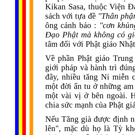
Kikan Sasa, thuộc Viện Đ
sách với tựa đề
"Thân phận
ông cảnh báo :
"cơn khủn
Đạo Phật mà không có giớ
tâm đối với Phật giáo Nhậ
Về phần Phật giáo Trung
giới pháp và hành trì đún
đây, nhiều tăng Ni miễn 
một đời ẩn tu ở những am 
một vài vị ở bên ngoài. H
chia sức mạnh của Phật gi
Nếu Tăng già được định n
lên", mặc dù họ là Tỳ k