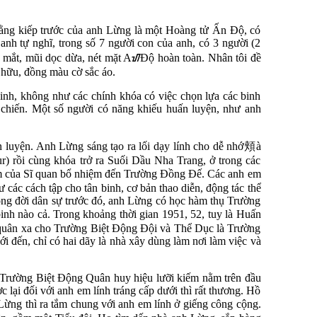
rằng kiếp trước của anh Lừng là một Hoàng tử Ấn Độ, có
anh tự nghĩ, trong số 7 người con của anh, có 3 người (2
 mắt, mũi dọc dừa, nét mặt AᮠĐộ hoàn toàn. Nhân tôi đề
 hữu, đồng màu cờ sắc áo.
inh, không như các chính khóa có việc chọn lựa các binh
 chiến. Một số người có năng khiếu huấn luyện, như anh
 luyện. Anh Lừng sáng tạo ra lối dạy lính cho dễ nhớ
頬
à
r) rồi cùng khóa trở ra Suối Dầu Nha Trang, ở trong các
ạm của Sĩ quan bổ nhiệm đến Trường Đồng Đế. Các anh em
các cách tập cho tân binh, cơ bản thao diễn, động tác thể
rong đời dân sự trước đó, anh Lừng có học hàm thụ Trường
inh nào cả. Trong khoảng thời gian 1951, 52, tuy là Huấn
, quân xa cho Trường Biệt Động Đội và Thể Dục là Trường
 đến, chỉ có hai dãy là nhà xây dùng làm nơi làm việc và
o Trường Biệt Động Quân huy hiệu lưỡi kiếm nằm trên đầu
lại đối với anh em lính tráng cấp dưới thì rất thương. Hồ
Lừng thì ra tắm chung với anh em lính ở giếng công cộng.