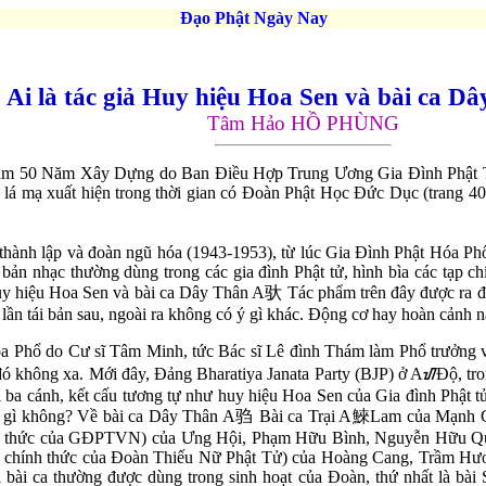
Đạo Phật Ngày Nay
Ai là tác giả Huy hiệu Hoa Sen và bài ca D
Tâm Hảo HỒ PHÙNG
Nam 50 Năm Xây Dựng do Ban Điều Hợp Trung Ương Gia Đình Phật Tử
á mạ xuất hiện trong thời gian có Đoàn Phật Học Đức Dục (trang 40) v
ỳ thành lập và đoàn ngũ hóa (1943-1953), từ lúc Gia Đình Phật Hóa Ph
c bản nhạc thường dùng trong các gia đình Phật tử, hình bìa các tạp 
huy hiệu Hoa Sen và bài ca Dây Thân A
驮
Tác phẩm trên đây được ra đ
lần tái bản sau, ngoài ra không có ý gì khác. Động cơ hay hoàn cảnh nà
a Phổ do Cư sĩ Tâm Minh, tức Bác sĩ Lê đình Thám làm Phổ trưởng 
u đó không xa. Mới đây, Đảng Bharatiya Janata Party (BJP) ở AᮠĐộ, t
 ba cánh, kết cấu tương tự như huy hiệu Hoa Sen của Gia đình Phật t
an gì không? Về bài ca Dây Thân A
驺
Bài ca Trại A
鯠
Lam của Mạnh 
h thức của GĐPTVN) của Ưng Hội, Phạm Hữu Bình, Nguyễn Hữu Quá
chính thức của Đoàn Thiếu Nữ Phật Tử) của Hoàng Cang, Trầm Hương
i bài ca thường được dùng trong sinh hoạt của Đoàn, thứ nhất là bà