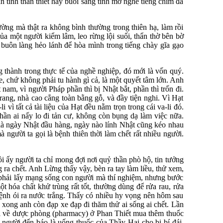
tình thân thiết hay buổi sáng tinh mơ nghe tiếng chim đa
ờng mà thật ra không bình thường trong thiên hạ, làm rồi
ủa một người kiểm lâm, leo rừng lội suối, thẩn thờ bên bờ
 buôn làng hẻo lánh để hòa mình trong tiếng chày gĩa gạo
thành trong thực tế của nghề nghiệp, đó mới là vốn quý.
 chứ không phải tu hành gì cả, là một quyết tâm lớn. Anh
am, vì người Pháp phần thì bị Nhật bắt, phần thì trốn đi.
trang, nhà cao cẳng toàn bằng gỗ, và đầy tiện nghi. Vì Hạt
ì tất cả tài liệu của Hạt đều nằm trọn trong cái va-li đó.
ần ai nấy lo đi tản cư, không còn bụng dạ làm việc nữa.
 là ngày Nhật đầu hàng, ngày nào lính Nhật cũng kéo nhau
 người ta gọi là bệnh thiên thời làm chết rất nhiều người.
 ấy người ta chỉ mong đợi nơi quỷ thần phò hộ, tin tưởng
ra chết. Anh Lừng thấy vậy, bèn ra tay làm liều, thử xem,
g phải lấy mạng sống con người mà thí nghiệm, nhưng bước
t hóa chất khử trùng rất tốt, thường dùng để rửa rau, rửa
bệnh ói ra nước trắng. Thấy có nhiều hy vọng nên hôm sau
xong anh còn đạp xe đạp đi thăm thử ai sống ai chết. Lần
hải về dược phòng (pharmacy) ở Phan Thiết mua thêm thuốc
người đến báo là uống thuốc của Thầy Hai cho bị bí đái,