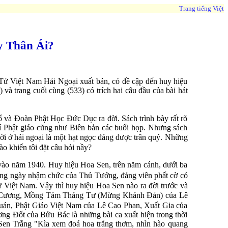
Trang tiếng Việt
ây Thân Ái?
 Việt Nam Hải Ngoại xuất bản, có đề cập đến huy hiệu
à trang cuối cùng (533) có trích hai câu đầu của bài hát
ổ và Đoàn Phật Học Đức Dục ra đời. Sách trình bày rất rõ
chí Phật giáo cũng như Biên bản các buổi họp. Nhưng sách
ời ở hải ngoại là một hạt ngọc đáng được trân quý. Những
o khiến tôi đặt câu hỏi nầy?
vào năm 1940. Huy hiệu Hoa Sen, trên năm cánh, dưới ba
rong ngày nhậm chức của Thủ Tướng, đảng viên phất cờ có
ử Việt Nam. Vậy thì huy hiệu Hoa Sen nào ra đời trước và
Cương, Mồng Tám Tháng Tư (Mừng Khánh Đản) của Lê
n, Phật Giáo Việt Nam của Lê Cao Phan, Xuất Gia của
 Đốt của Bửu Bác là những bài ca xuất hiện trong thời
i Sen Trắng "Kìa xem đoá hoa trắng thơm, nhìn hào quang