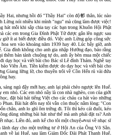
" Thầy Hai, nhưng hồi đó "Thầy Hai" còn độ
䣍
thân, lúc nào
Anh Lừng nói nhiều khi mình "ngu" mà cũng làm được việc!
ường hát mỗi khi sắp chia tay các bạn trong Khuôn Hội Phật
à các em trong Gia Đình Phật Tử được gắn lên ngực sau
 giờ ít ai biết được điều đó. Việc anh Lừng góp công sức
ệu hoa sen vào khoảng năm 1939 hay 40. Lúc bấy giờ, anh
. Gia đình không cho anh gia nhập Hướng đạo, bảo rằng
lại thêm bản tánh chuộng tự do, anh ấy bèn mua một chiếc
 đi dạy học và viết bài cho Bác sĩ Lê đình Thám. Nghề tay
ên báo Viên Âm. Tiền kiếm được do dạy học và viết bài cho
ng Giang lững lờ, cho thuyền trôi về Cồn Hến rủ vài đứa
hông hay.
, sáng ngủ đậy mới hay, anh lại phải chèo ngược lên Huế.
 em nhỏ. Các em nhỏ nầy là con nhà nghèo, con của giới
ọc, đặt bài hát tiếng Việt cho các cháu ca hát vào những
o Phan. Bài hát đến nay tôi vẫn còn thuộc nằm lòng: "Con
n chân, anh lo ghì ôm trứng đi. Tôi thì kéo cái đuôi, kéo
 không dùng những bài hát như thế mà anh phải đặt ra? Anh
ết nhạc. Liền đó, anh kể cho tôi một chuyệ⮠vui về nhạc sĩ
h lãnh dạy cho một trường tư ở Hội An của Ông Võ Sằn.
anh về lại Huế, sau làm Giám Đốc Đài Phát Thanh Huế.