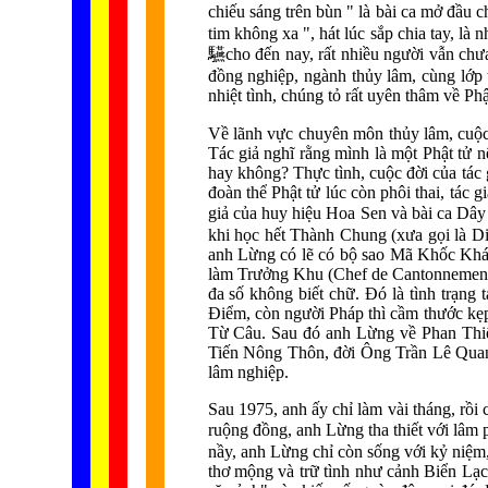
chiếu sáng trên bùn " là bài ca mở đầu 
tim không xa ", hát lúc sắp chia tay, l
驠
cho đến nay, rất nhiều người vẫn chưa 
đồng nghiệp, ngành thủy lâm, cùng lớp 
nhiệt tình, chúng tỏ rất uyên thâm về Phậ
Về lãnh vực chuyên môn thủy lâm, cuộc đờ
Tác giả nghĩ rằng mình là một Phật tử 
hay không? Thực tình, cuộc đời của tác g
đoàn thể Phật tử lúc còn phôi thai, tác 
giả của huy hiệu Hoa Sen và bài ca Dâ
khi học hết Thành Chung (xưa gọi là Di
anh Lừng có lẽ có bộ sao Mã Khốc Khác
làm Trưởng Khu (Chef de Cantonnement).
đa số không biết chữ. Đó là tình trạng
Điểm, còn người Pháp thì cầm thước kẹ
Từ Câu. Sau đó anh Lừng về Phan Thiế
Tiến Nông Thôn, đời Ông Trần Lê Quan
lâm nghiệp.
Sau 1975, anh ấy chỉ làm vài tháng, rồi
ruộng đồng, anh Lừng tha thiết với lâm
nầy, anh Lừng chỉ còn sống với kỷ niệm
thơ mộng và trữ tình như cảnh Biển Lạ