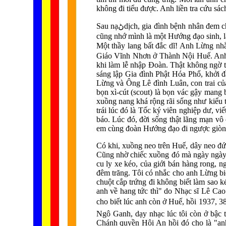
không đi tiểu được. Anh liền tra cứu s
Sau nạﮠdịch, gia đình bệnh nhân
cũng nhớ mình là một Hướng đạo sinh, l
Một thầy lang bất đắc dĩ! Anh Lừng nh
Giáo Vĩnh Nhơn ở Thành Nội Huế. Anh 
khi làm lễ nhập Đoàn. Thật không ngờ t
sáng lập Gia đình Phật Hóa Phổ, khởi 
Lừng và Ông Lê đình Luân, con trai c
bọn xì-cút (scout) là bọn vác gậy mang
xuồng nang khá rộng rãi sống như kiểu t
trái lúc đó là Tốc ký viên nghiệp dư, v
báo. Lúc đó, đời sống thật lãng mạn v
em cùng đoàn Hướng đạo đi ngược giòng n
Có khi, xuồng neo trên Huế, dây neo đứt
Cũng nhờ chiếc xuồng đó mà ngày ngày 
cu ly xe kéo, của giới bán hàng rong, n
đêm trăng. Tôi có nhắc cho anh Lừng bi
chuột cắp trứng đi không biết làm sao k
anh về hang tức thì" do Nhạc sĩ Lê Cao 
cho biết lúc anh còn ở Huế, hồi 1937, 3
Ngô Ganh, dạy nhạc lúc tôi còn ở bậc
Chánh quyền Hội An hồi đó cho là "a