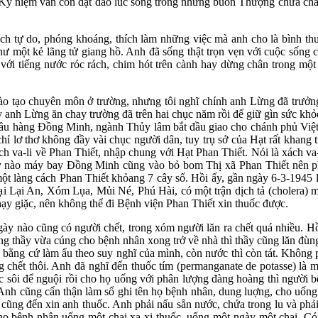
 Kỷ niệm vẫn còn dạt dào lúc sống trong những buôn Thượng chứa chan 
ch tự do, phóng khoáng, thích làm những việc mà anh cho là bình thư
như một kẻ lãng tử giang hồ. Anh đã sống thật trọn vẹn với cuộc sống c
với tiếng nước róc rách, chim hót trên cành hay dừng chân trong một
 tạo chuyên môn ở trường, nhưng tôi nghĩ chính anh Lừng đã trưởng 
nh Lừng ăn chay trường đã trên hai chục năm rồi để giữ gìn sức khỏe,
đầu hàng Đồng Minh, ngành Thủy lâm bắt đầu giao cho chánh phủ Việt n
hỉ lơ thơ không đầy vài chục người dân, tuy trụ sở của Hạt rất khang 
va-li về Phan Thiết, nhập chung với Hạt Phan Thiết. Nói là xách va-li v
gày nào máy bay Đồng Minh cũng vào bỏ bom Thị xã Phan Thiết nên ph
một làng cách Phan Thiết khỏang 7 cây số. Hồi ấy, gần ngày 6-3-1945
ại Lại An, Xóm Lụa, Mủi Né, Phú Hài, có một trận dịch tả (cholera) mà
hạy giặc, nên không thể đi Bệnh viện Phan Thiết xin thuốc được.
y nào cũng có người chết, trong xóm người lăn ra chết quá nhiều. Hồi
 thầy vừa cúng cho bệnh nhân xong trở về nhà thì thầy cũng lăn đùng 
hi bằng cứ làm ẩu theo suy nghĩ của mình, còn nước thì còn tát. Khôn
g chết thôi. Anh đã nghĩ đến thuốc tím (permanganate de potasse) là mộ
c sôi để nguội rồi cho họ uống với phân lượng đàng hoàng thì người 
Anh cũng cẩn thận làm sổ ghi tên họ bệnh nhân, dung luợng, cho uống 
c cũng đến xin anh thuốc. Anh phải nấu sẵn nước, chứa trong lu và p
ho bệnh nhân uống một chai xa xị thuốc, uống một ngày một chai. Có 