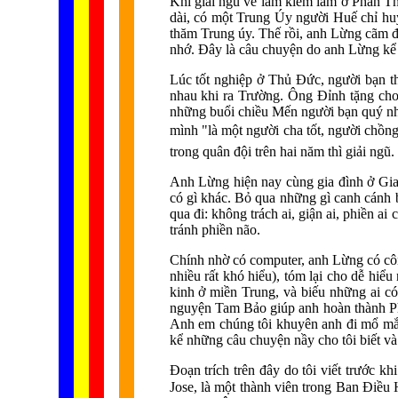
Khi giải ngũ về làm kiểm lâm ở Phan Th
dài, có một Trung Úy người Huế chỉ huy
thăm Trung úy. Thế rồi, anh Lừng cãm độn
nhớ. Đây là câu chuyện do anh Lừng kể nh
Lúc tốt nghiệp ở Thủ Đức, người bạn t
nhau khi ra Trường. Ông Đỉnh tặng cho
những buổi chiều Mến người bạn quý nhì
mình "là một người cha tốt, người chồng
trong quân đội trên hai năm thì giải ngũ.
Anh Lừng hiện nay cùng gia đình ở Gia Đ
có gì khác. Bỏ qua những gì canh cánh b
qua đi: không trách ai, giận ai, phiền a
tránh phiền não.
Chính nhờ có computer, anh Lừng có công
nhiều rất khó hiểu), tóm lại cho dễ hiể
kinh ở miền Trung, và biếu những ai c
nguyện Tam Bảo giúp anh hoàn thành Phậ
Anh em chúng tôi khuyên anh đi mổ mắt 
kể những câu chuyện nầy cho tôi biết và 
Đoạn trích trên đây do tôi viết trước
Jose, là một thành viên trong Ban Điề