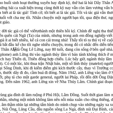
cho buổi sinh hoạt thường xuyên hay định kỳ, thứ hai là bài Dây Thân 
à những bài ca xuất hiện trong cùng thời kỳ nay vẫn còn làm vương vấn 
biết ai là tác giả! Tình cờ, tôi biết ai là tác giả. Tôi và tác giả vẫn 
tuổi với cha mẹ tôi. Nhân chuyện một người bạn tôi, qua điện thư, ng
t giáo.
i tác giả có thể viếⴠthành một thiên hồi ký. Chính đề nghị tha thiết 
nên quên cái Ngã (Ta) của mình, nhưng trong anh em đồng nghiệp viết 
iả ít ai biết nhiều, kể cả con cái trong nhà! Thấy tôi tỏ ra thú vị về 
giả bắt đầu kể cho tôi nghe nhiều chuyện, trong đó có nhắc đến diễn tiế
y Thân A
驠
là Ông Lê Lừng, nay 80 tuổi, đang còn sống ở bên quê nhà.
plome) anh Lừng thi vào ngành thủy lâm vì bản tánh không thích ở m
h hay Thiên di, Thiên đồng hợp chiếu. Lúc bấy giờ, ngành thủy lâm 
 Có một lúc, khi thua trận Nhật bản, một số lính thủy (matelot) ngư
 tại Sông Dinh, khi đi kiểm điểm ghi kích thước cây, thay vì Trưởn
p, thước dây đi đo, cầm buá đi đóng. Năm 1942, anh Lừng vào làm ở
t, phụ tá cho một garde general, người lai Pháp, rồi đến đời Ông 
g. Đến năm 1962, anh Lừng xin về Nha Thủy Lâm. Chính giai đoạn từ
 cùng gia đình đi làm ruộng ở Phú Hội, Lâm Đồng. Suốt thời gian làm 
 phần, nhưng một mình không làm nên nỗi mùa xuân cho rừng thiêng, dù
, âm thầm nhìn lại những tấm hình do mình chụp vào những ngày xa x
c, Núi Ông, Lăng Cầu, đầu nguồn sông La Ngà, đỉnh núi Đại Bình, c