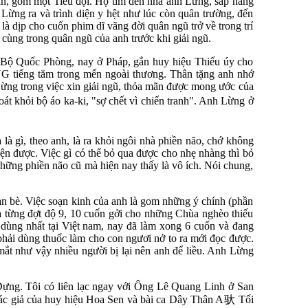
ận, gồm một Tiểu đội. Họ tìm dến nhà anh Lừng, sắp hàng
ừng ra và trình diện y hệt như lúc còn quân trường, đến
là dịp cho cuốn phim dĩ vãng đời quân ngũ trở về trong trí
 cùng trong quân ngũ của anh trước khi giải ngũ.
ở Bộ Quốc Phòng, nay ở Pháp, gắn huy hiệu Thiếu úy cho
NG tiếng tăm trong mến ngoài thương. Thân tặng anh nhớ
ừng trong việc xin giải ngũ, thỏa mãn được mong ước của
át khỏi bộ áo ka-ki, "sợ chết vì chiến tranh". Anh Lừng ở
à gì, theo anh, là ra khỏi ngôi nhà phiền não, chớ không
iện được. Việc gì có thể bỏ qua được cho nhẹ nhàng thì bỏ
 những phiền não cũ mà hiện nay thấy là vô ích. Nói chung,
bạn bè. Việc soạn kinh của anh là gom những ý chính (phần
ra từng đợt độ 9, 10 cuốn gởi cho những Chùa nghèo thiếu
dùng nhất tại Việt nam, nay đã làm xong 6 cuốn và đang
phải dùng thuốc làm cho con ngươi nở to ra mới đọc được.
ắt như vậy nhiều người bị lại nên anh để liều. Anh Lừng
 Dựng. Tôi có liên lạc ngay với Ông Lê Quang Linh ở San
ác giả của huy hiệu Hoa Sen và bài ca Dây Thân A
驮
Tối