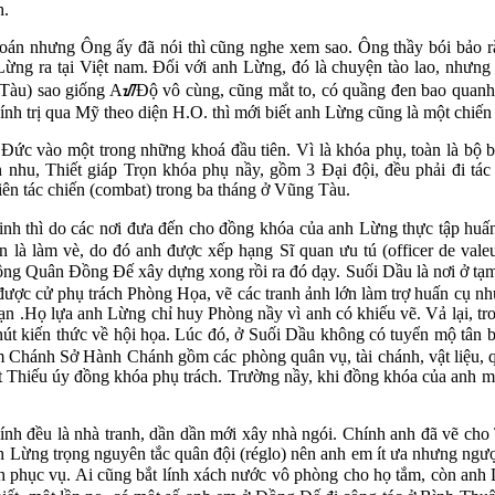
h.
toán nhưng Ông ấy đã nói thì cũng nghe xem sao. Ông thầy bói bảo 
Lừng ra tại Việt nam. Đối với anh Lừng, đó là chuyện tào lao, nhưng 
 Tàu) sao giống AᮠĐộ vô cùng, cũng mắt to, có quầng đen bao quanh
ính trị qua Mỹ theo diện H.O. thì mới biết anh Lừng cũng là một chiến
ức vào một trong những khoá đầu tiên. Vì là khóa phụ, toàn là bộ b
 nhu, Thiết giáp Trọn khóa phụ nầy, gồm 3 Đại đội, đều phải đi tác
ên tác chiến (combat) trong ba tháng ở Vũng Tàu.
nh thì do các nơi đưa đến cho đồng khóa của anh Lừng thực tập huấn
 là làm vè, do đó anh được xếp hạng Sĩ quan ưu tú (officer de valeu
ng Quân Đồng Đế xây dựng xong rồi ra đó dạy. Suối Dầu là nơi ở t
được cử phụ trách Phòng Họa, vẽ các tranh ảnh lớn làm trợ huấn cụ như 
đạn .Họ lựa anh Lừng chỉ huy Phòng nầy vì anh có khiếu vẽ. Vả lại, t
hút kiến thức về hội họa. Lúc đó, ở Suối Dầu không có tuyển mộ tân b
làm Chánh Sở Hành Chánh gồm các phòng quân vụ, tài chánh, vật liệu
 Thiếu úy đồng khóa phụ trách. Trường nầy, khi đồng khóa của anh mới
ính đều là nhà tranh, dần dần mới xây nhà ngói. Chính anh đã vẽ ch
h Lừng trọng nguyên tắc quân đội (réglo) nên anh em ít ưa nhưng ngược 
h phục vụ. Ai cũng bắt lính xách nước vô phòng cho họ tắm, còn anh 