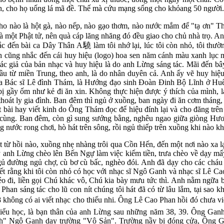
ách, cho họ uống lá mã đề. Thế mà cứu mạng sống cho khỏang 50 người.
 đem cho nào là hột gà, nào nếp, nào gạo thơm, nào nước mắm để "tạ ơn
à một Phật tử, nên quà cáp lăng nhăng đó đều giao cho chủ nhà trọ. 
ắc đến bài ca Dây Thân A
驍
làm tôi nhớ lại, lúc tôi còn nhỏ, tôi th
cũng nhắc đến cái huy hiệu (logo) hoa sen năm cánh màu xanh lục m
ác giả của bản nhạc và huy hiệu là do anh Lừng sáng tác. Mãi đến bây
đầu từ miền Trung, theo anh, là do nhân duyên cả. Anh ấy vẽ huy hi
ủa Bác sĩ Lê đình Thám, là Hướng đạo sinh Đoàn Đinh Bộ Lĩnh ở Huế
 bị gầy ốm như kẻ đi ăn xin. Không thực hiện được ý thích của mình, 
hoát ly gia đình. Ban đêm thì ngủ ở xuồng, ban ngày đi ăn cơm tháng,
iết bài hay viết kinh do Ông Thám đọc để hiệu đính lại và cho đăng tr
ô cùng. Ban đêm, còn gì sung sướng bằng, nghêu ngao giữa giòng Hươ
ước rong chơi, hò hát trên sông, rồi ngủ thiếp trên xuồng khi nào k
 từ hồi nào, xuồng nhẹ nhàng trôi qua Cồn Hến, đến một nơi nào xa lạ
anh Lừng chèo lên Bến Ngự làm việc kiếm tiền, trưa chèo về dạy mấy
gủ đường ngủ chợ, cù bơ cù bấc, nghèo đói. Anh đã dạy cho các cháu h
ết rằng khi tôi còn nhỏ có học với nhạc sĩ Ngô Ganh và nhạc sĩ Lê Ca
éo đi, liền gọi Chú khác vô, Chú kia bày mưu tức thì. Anh nằm ngữa bố
Phan sáng tác cho lũ con nít chúng tôi hát đã có từ lâu lắm, tại sao
8 không có ai viết nhạc cho thiếu nhi. Ông Lê Cao Phan hồi đó chưa vi
 tiểu học, là bạn thân của anh Lừng sau những năm 38, 39. Ông Gan
nh" Ngô Ganh dạy trường "Vô Sản". Trường nầy bị đóng cửa, Ông G