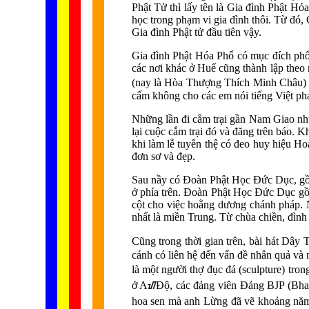
Phật Tử thì lấy tên là Gia đình Phật Hó
học trong phạm vi gia đình thôi. Từ đ
Gia đình Phật tử đầu tiên vậy.
Gia đình Phật Hóa Phổ có mục đích phổ 
các nơi khác ở Huế cũng thành lập the
(nay là Hòa Thượng Thích Minh Châu) 
cấm không cho các em nói tiếng Việt pha
Những lần đi cắm trại gần Nam Giao như
lại cuộc cắm trại đó và đăng trên báo.
khi làm lễ tuyên thệ có đeo huy hiệu H
đơn sơ và đẹp.
Sau nầy có Đoàn Phật Học Đức Dục, gồm
ở phía trên. Đoàn Phật Học Đức Dục gồm
cột cho việc hoằng dương chánh pháp. 
nhất là miền Trung. Từ chùa chiền, đình 
Cũng trong thời gian trên, bài hát Dây
cánh có liên hệ đến vấn đề nhân quả và n
là một người thợ đục đá (sculpture) tr
ở AᮠĐộ, các đảng viên Đảng BJP (Bhara
hoa sen mà anh Lừng đã vẽ khoảng năm 