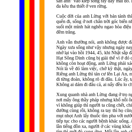
săn ảnh" vào kiếp sống rày đây mai đó.
đa kêu tha thiết ở ven rừng.
Cuộc đời của anh Lừng với bản tánh thí
quên đi, sống ở nơi chân trời góc biển 
suối một mình hát nghêu ngao hòa điệu 
đêm trăng.
Anh vẫn thường nói, anh không được đào
Ngày xưa sống như vậy nhưng ngày nay a
nhớ lại vào hồi 1944, 45, khi Nhật sắp 
Hạt Sông Dinh cũng bị giải thể vì ở đó c
không còn hoạt động, anh Lừng phải xách 
Nói là về đó làm việc, chớ kỳ thật, n
Riêng anh Lừng thì tản cư lên Lại An, 
đi từng đoàn, không rõ đi đâu. Lúc ấy, t
Không ai dám đi đâu cả, ai nấy đều lo c
Xung quanh nhà anh Lừng đang ở trọ ngà
nơi mấy ông thầy pháp nhưng khổ nỗi ông
vì không giúp thì người ta cũng chết, c
đường cùng rồi, không ra tay thì họ cũn
mụt nhọt Anh lấy thuốc tím pha với nướ
tiếp tục cho các người bệnh khác uống. 
lần tiếng đồn xa, người ở các vùng khá
tím thì mới đủ cung ứng. Mỗi lần anh c