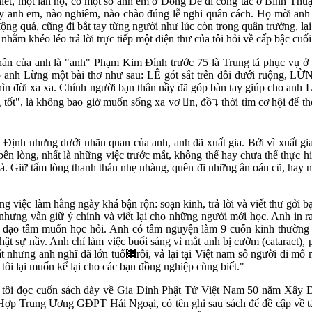
iết, một lần nọ, có một số anh em ở Đồng Đế đi công tác ở Bình Thu
 anh em, nào nghiêm, nào chào đúng lễ nghi quân cách. Họ mời anh L
g quá, cũng đi bắt tay từng người như lúc còn trong quân trường, lại 
ằm khéo léo trả lời trực tiếp một điện thư của tôi hỏi về cấp bậc cuối
hân của anh là "anh" Phạm Kim Đỉnh trước 75 là Trung tá phục vụ 
 anh Lừng một bài thơ như sau: LÊ gót sắt trên đồi dưới ruộng, LỪ
n đời xa xa. Chính người bạn thân nầy đã góp bàn tay giúp cho anh L
 tốt", là không bao giờ muốn sống xa vơ n, đồ⮧ thời tìm cơ hội để tho
ịnh nhưng dưới nhãn quan của anh, anh đã xuất gia. Bởi vì xuất gia l
ên lòng, nhất là những việc trước mắt, không thể hay chưa thể thực h
i cả. Giữ tấm lòng thanh thản nhẹ nhàng, quên đi những ân oán cũ, hay
 việc làm hằng ngày khá bận rộn: soạn kinh, trả lời và viết thư gởi 
u nhưng vẫn giữ ý chính và viết lại cho những người mới học. Anh in 
ó đạo tâm muốn học hỏi. Anh có tâm nguyện làm 9 cuốn kinh thường 
t sự nầy. Anh chỉ làm việc buổi sáng vì mắt anh bị cườm (cataract), 
nhưng anh nghĩ đã lớn tuổ੠rồi, vả lại tại Việt nam số người đi mổ m
tôi lại muốn kể lại cho các bạn đồng nghiệp cùng biết."
 khi tôi đọc cuốn sách dày về Gia Đình Phật Tử Việt Nam 50 năm Xây
u Hợp Trung Ương GĐPT Hải Ngoại, có tên ghi sau sách để đề cập về t