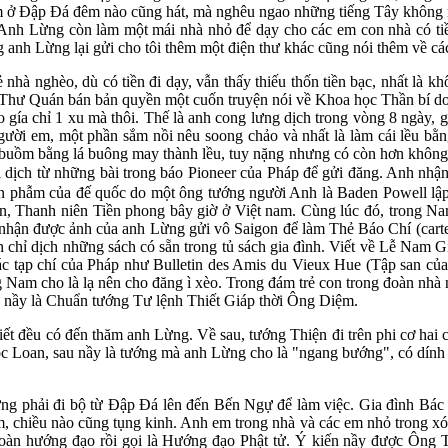
ở Đập Đá đêm nào cũng hát, mà nghêu ngao những tiếng Tây không ra 
 Anh Lừng còn làm một mái nhà nhỏ để dạy cho các em con nhà có tiền, 
g anh Lừng lại gửi cho tôi thêm một điện thư khác cũng nói thêm về c
 nhà nghèo, dù có tiền đi dạy, vẫn thấy thiếu thốn tiền bạc, nhất là k
hư Quán bán bản quyền một cuốn truyện nói về Khoa học Thần bí do a
 gía chỉ 1 xu mà thôi. Thế là anh cong lưng dịch trong vòng 8 ngày, gở
ười em, một phần sắm nồi nêu soong chảo và nhất là làm cái lều bằ
m buồm bằng lá buông may thành lều, tuy nặng nhưng có còn hơn không
 là dịch từ những bài trong báo Pioneer của Pháp để gửi đăng. Anh nhận
n phẫm của đế quốc do một ông tướng người Anh là Baden Powell lập r
n, Thanh niên Tiền phong bây giờ ở Việt nam. Cùng lúc đó, trong 
 nhận được ảnh của anh Lừng gửi vô Saigon để làm Thẻ Báo Chí (carte 
nh chỉ dịch những sách có sẵn trong tủ sách gia đình. Viết về Lễ Nam G
các tạp chí của Pháp như Bulletin des Amis du Vieux Hue (Tập san củ
ong Nam cho là lạ nên cho đăng ì xèo. Trong đám trẻ con trong đoàn nhà
nầy là Chuẩn tướng Tư lệnh Thiết Giáp thời Ông Diệm.
t đều có đến thăm anh Lừng. Về sau, tướng Thiện đi trên phi cơ hai ch
oan, sau nầy là tướng mà anh Lừng cho là "ngang bướng", có dính lí
Lừng phải đi bộ từ Đập Đá lên đến Bến Ngự để làm việc. Gia đình Bác
m, chiều nào cũng tụng kinh. Anh em trong nhà và các em nhỏ trong x
oàn hướng đạo rồi gọi là Hướng đạo Phật tử. Ý kiến nầy được Ông