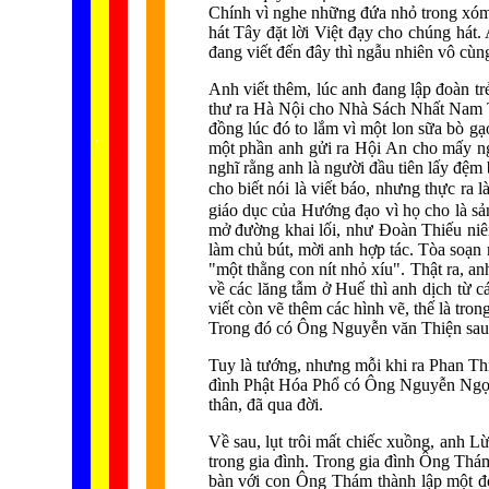
Chính vì nghe những đứa nhỏ trong xóm 
hát Tây đặt lời Việt đạy cho chúng hát.
đang viết đến đây thì ngẫu nhiên vô cùn
Anh viết thêm, lúc anh đang lập đoàn trẻ
thư ra Hà Nội cho Nhà Sách Nhất Nam T
đồng lúc đó to lắm vì một lon sữa bò gạo
...... ...
.
.
.
.
.
một phần anh gửi ra Hội An cho mấy ng
nghĩ rằng anh là người đầu tiên lấy đệ
cho biết nói là viết báo, nhưng thực ra
giáo dục của Hướng đạo vì họ cho là sả
mở đường khai lối, như Đoàn Thiếu niê
làm chủ bút, mời anh hợp tác. Tòa soạn
"một thằng con nít nhỏ xíu". Thật ra, a
về các lăng tẫm ở Huế thì anh dịch từ 
viết còn vẽ thêm các hình vẽ, thế là tr
Trong đó có Ông Nguyễn văn Thiện sau 
Tuy là tướng, nhưng mỗi khi ra Phan Thiế
đình Phật Hóa Phổ có Ông Nguyễn Ngọc L
thân, đã qua đời.
Về sau, lụt trôi mất chiếc xuồng, anh 
trong gia đình. Trong gia đình Ông Thá
bàn với con Ông Thám thành lập một đ