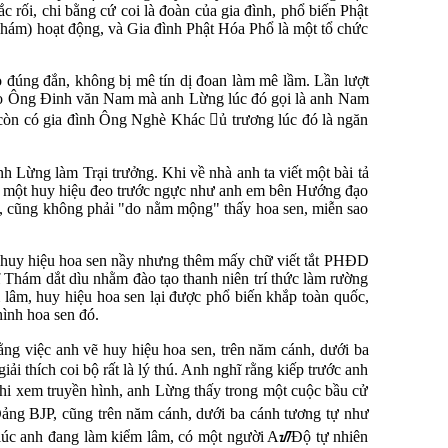
 rối, chi bằng cứ coi là đoàn của gia đình, phổ biến Phật
hám) hoạt động, và Gia đình Phật Hóa Phổ là một tổ chức
o đúng đắn, không bị mê tín dị đoan làm mê lầm. Lần lượt
 do Ông Đinh văn Nam mà anh Lừng lúc đó gọi là anh Nam
òn có gia đình Ông Nghè Khác ủ trương lúc đó là ngăn
 Lừng làm Trại trưởng. Khi về nhà anh ta viết một bài tả
có một huy hiệu đeo trước ngực như anh em bên Hướng đạo
ai, cũng không phải "do nằm mộng" thấy hoa sen, miễn sao
 huy hiệu hoa sen nầy nhưng thêm mấy chữ viết tắt PHĐD
Thám dắt dìu nhằm đào tạo thanh niên trí thức làm rường
âm, huy hiệu hoa sen lại được phổ biến khắp toàn quốc,
hình hoa sen đó.
ằng việc anh vẽ huy hiệu hoa sen, trên năm cánh, dưới ba
ải thích coi bộ rất là lý thú. Anh nghĩ rằng kiếp trước anh
khi xem truyền hình, anh Lừng thấy trong một cuộc bầu cử
Đảng BJP, cũng trên năm cánh, dưới ba cánh tương tự như
 lúc anh đang làm kiểm lâm, có một người AᮠĐộ tự nhiên