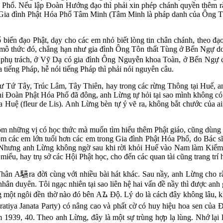
a Phổ. Nếu lập Đoàn Hướng đạo thì phải xin phép chánh quyền thêm rắc
ó, Gia đình Phật Hóa Phổ Tâm Minh (Tâm Minh là pháp danh của Ông T
biến đạo Phật, dạy cho các em nhỏ biết lòng tin chân chánh, theo đạ
o mô thức đó, chẳng hạn như gia đình Ông Tôn thất Tùng ở Bến Ngự
phụ trách, ở Vỹ Dạ có gia đình Ông Nguyễn khoa Toàn, ở Bến Ngự c
 tiếng Pháp, hễ nói tiếng Pháp thì phải nói nguyên câu.
 Tứ Tây, Trúc Lâm, Tây Thiên, hay trong các rừng Thông tại Huế, anh
 Khi Đoàn Phật Hóa Phổ đã đông, anh Lừng tự hỏi tại sao mình không 
oa Huệ (fleur de Lis). Anh Lừng bèn tự ý vẽ ra, không bắt chước của 
 những vị có học thức mà muốn tìm hiểu thêm Phật giáo, cũng dùng
 các em lớn tuổi hơn các em trong Gia đình Phật Hóa Phổ, do Bác sĩ 
Nhưng anh Lừng không ngờ sau khi rời khỏi Huế vào Nam làm Kiểm l
miếu, hay trụ sở các Hội Phật học, cho đến các quan tài cũng trang trí 
 Thân A
驠
ra đời cùng với nhiều bài hát khác. Sau nầy, anh Lừng cho r
hân duyên. Tôi ngạc nhiên tại sao liên hệ hai vấn đề nầy thì được anh gi
ong một ngôi đền thờ nào đó bên Aᮍ Độ. Lý do là cách đây không lâu, 
tiya Janata Party) có nâng cao và phất cờ có huy hiệu hoa sen của 
1939, 40. Theo anh Lừng, đây là một sự trùng hợp lạ lùng. Nhớ lại