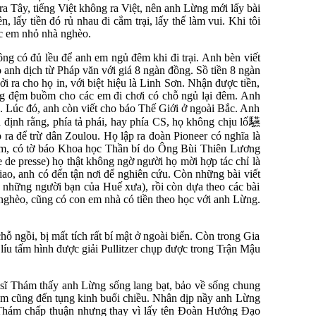
Tây, tiếng Việt không ra Việt, nên anh Lừng mới lấy bài
lấy tiền đó rủ nhau đi cắm trại, lấy thế làm vui. Khi tôi
ác em nhỏ nhà nghèo.
hông có đủ lều để anh em ngủ đêm khi đi trại. Anh bèn viết
nh dịch từ Pháp văn với giá 8 ngàn đồng. Sồ tiền 8 ngàn
i ra cho họ in, với biệt hiệu là Linh Sơn. Nhận được tiền,
ng đệm buồm cho các em đi chơi có chỗ ngủ lại đêm. Anh
. Lúc đó, anh còn viết cho báo Thế Giới ở ngoài Bắc. Anh
 định rằng, phía tả phái, hay phía CS, họ không chịu lố
驠
a để trừ dân Zoulou. Họ lập ra đoàn Pioneer có nghĩa là
Nam, có tờ báo Khoa học Thần bí do Ông Bùi Thiên Lương
de presse) họ thật không ngờ người họ mời hợp tác chỉ là
iao, anh có đến tận nơi để nghiên cứu. Còn những bài viết
a những người bạn của Huế xưa), rồi còn dựa theo các bài
 nghèo, cũng có con em nhà có tiền theo học với anh Lừng.
ỗ ngồi, bị mất tích rất bí mật ở ngoài biển. Còn trong Gia
u tấm hình được giải Pullitzer chụp được trong Trận Mậu
 sĩ Thám thấy anh Lừng sống lang bạt, bảo về sống chung
óm cũng đến tụng kinh buổi chiều. Nhân dịp nầy anh Lừng
 Thám chấp thuận nhưng thay vì lấy tên Đoàn Hướng Đạo