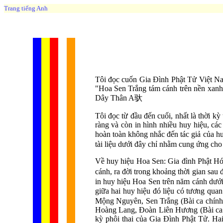
Trang tiếng Anh
Tôi đọc cuốn Gia Đình Phật Tử Việt 
"Hoa Sen Trắng tám cánh trên nền xanh l
Dây Thân A
驮
Tôi đọc từ đầu đến cuối, nhất là thời k
ràng và còn in hình nhiều huy hiệu, cá
hoàn toàn không nhắc đến tác giả của 
tài liệu dưới đây chỉ nhằm cung ứng cho 
Về huy hiệu Hoa Sen: Gia đình Phật Hó
cánh, ra đời trong khoảng thời gian sa
in huy hiệu Hoa Sen trên năm cánh dưới
giữa hai huy hiệu đó liệu có tương qu
Mộng Nguyên, Sen Trắng (Bài ca chín
Hoàng Lang, Đoàn Liên Hương (Bài ca 
kỳ phôi thai của Gia Đình Phật Tử. Ha