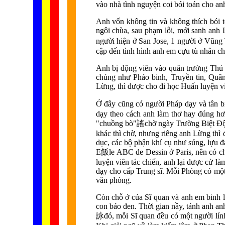
vào nhà tình nguyện coi bói toán cho an
Anh vốn không tin và không thích bói 
ngôi chùa, sau phạm lỗi, mới sanh anh 
người hiện ở San Jose, 1 người ở Vũng
cập đến tình hình anh em cựu tù nhân ch
Anh bị động viên vào quân trường Thủ Đ
chủng như Pháo binh, Truyền tin, Quân
Lừng, thì được cho đi học Huấn luyện vi
Ở đây cũng có người Pháp dạy và tân bi
dạy theo cách anh làm thơ hay đúng hơn
"chuồng bò"
謠
chờ ngày Trường Biệt Độ
khác thì chờ, nhưng riêng anh Lừng thì 
dục, các bộ phận khí cụ như súng, lựu 
E
飯
le ABC de Dessin ở Paris, nên có c
luyện viên tác chiến, anh lại được cử 
dạy cho cấp Trung sĩ. Mỗi Phòng có một
văn phòng.
Còn chỗ ở của Sĩ quan và anh em binh l
con báo đen. Thời gian nầy, tánh anh an
詠
đó, mỗi Sĩ quan đều có một người lín