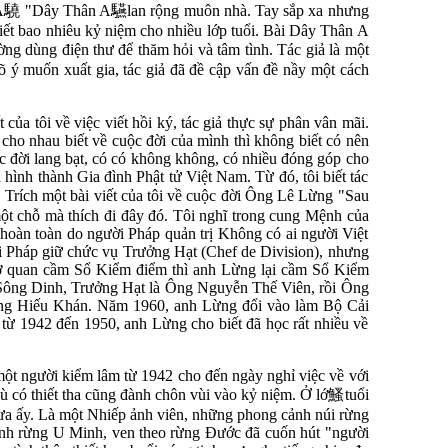
A
驍
"Dây Thân A
驠
lan rộng muôn nhà. Tay sắp xa nhưng
biết bao nhiêu kỷ niệm cho nhiều lớp tuổi. Bài Dây Thân A
thường dùng điện thư để thăm hỏi và tâm tình. Tác giả là một
õ ý muốn xuất gia, tác giả đã đề cập vấn đề nầy một cách
của tôi về việc viết hồi ký, tác giả thực sự phân vân mãi.
cho nhau biết về cuộc đời của mình thì không biết có nên
cuộc đời lang bạt, có có không không, có nhiều đóng góp cho
n hình thành Gia đình Phật tử Việt Nam. Từ đó, tôi biết tác
 Trích một bài viết của tôi về cuộc đời Ông Lê Lừng "Sau
ột chỗ mà thích đi đây đó. Tôi nghĩ trong cung Mệnh của
hoàn toàn do người Pháp quản trị Không có ai người Việt
ời Pháp giữ chức vụ Trưởng Hạt (Chef de Division), nhưng
g cơ quan cầm Sổ Kiểm điểm thì anh Lừng lại cầm Sổ Kiểm
 Sông Dinh, Trưởng Hạt là Ông Nguyễn Thế Viên, rồi Ông
Đặng Hiếu Khán. Năm 1960, anh Lừng đổi vào làm Bộ Cải
 1942 đến 1950, anh Lừng cho biết đã học rất nhiều về
một người kiểm lâm từ 1942 cho đến ngày nghỉ việc về với
 có thiết tha cũng đành chôn vùi vào kỷ niệm. Ở lớ
鰠
tuổi
ưa ấy. Là một Nhiếp ảnh viên, những phong cảnh núi rừng
ảnh rừng U Minh, ven theo rừng Đước đã cuốn hút "người