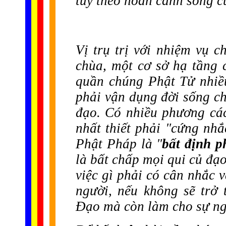
tùy theo hoàn cảnh sống c
Vị trụ trị với nhiệm vụ 
chùa, một cơ sở hạ tầng c
quần chúng Phật Tử nhiề
phải vận dụng đời sống ch
đạo. Có nhiều phương cá
nhất thiết phải "cứng nh
Phật Pháp là "
bất định p
là bất chấp mọi qui củ đạ
việc gì phải có cân nhắc 
người, nếu không sẽ trở
Đạo mà còn làm cho sự ng