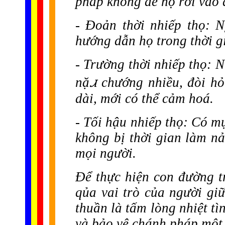
pháp không để họ rơi vào 
- Đoản thời nhiếp thọ: N
hướng dẫn họ trong thời g
- Trường thời nhiếp thọ: 
nặꮧ chướng nhiều, đòi hỏi
dài, mới có thể cảm hoá.
- Tối hậu nhiếp thọ: Có m
không bị thời gian làm nả
mọi người.
Để thực hiện con đường 
qủa vai trò của người giữ
thuần là tấm lòng nhiệt t
và bảo vệ chánh pháp một 