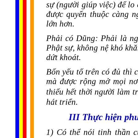
sự (người giúp việc) để lo
được quyến thuộc càng n
lớn hơn.
Phải có Dũng
: Phải là n
Phật sự, không nệ khó khăn
......
.
.
.
.
.
...
dứt khoát.
Bốn yếu tố trên có đủ thì
mà được rộng mở mọi nơi.
thiếu hết thời người làm t
hát triển.
III Thực hiện ph
1) Có thể nói tinh thần 