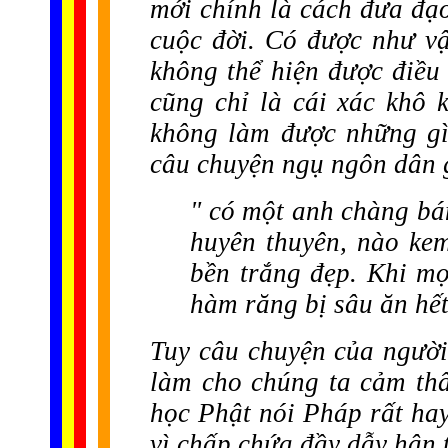
mới chính là cách đưa đạ
cuộc đời. Có được như vậ
không thể hiện được điều 
cũng chỉ là cái xác khô
không làm được những gì
câu chuyện ngụ ngôn dân 
" có một anh chàng b
huyên thuyên, nào ke
bền trắng đẹp. Khi m
hàm răng bị sâu ăn hết
Tuy câu chuyện của ngườ
làm cho chúng ta cảm thấ
học Phật nói Pháp rất hay
vì chấp chứa đầy dẫy hận t