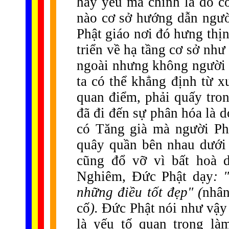
hay yếu mà chính là do cơ
nào cơ sở hướng dẫn người 
Phật giáo nơi đó hưng thịnh
triển về hạ tầng cơ sở như
ngoài nhưng không người c
ta có thể khẳng định từ x
quan điểm, phải quấy tron
đã đi đến sự phân hóa là d
có Tăng già mà người Phật
quây quần bên nhau dưới 
cũng đổ vỡ vì bất hoà d
Nghiêm, Đức Phật dạy
: 
những điều tốt đẹp" (
nhân
cố
).
Đức Phật nói như vậy 
là yếu tố quan trọng là