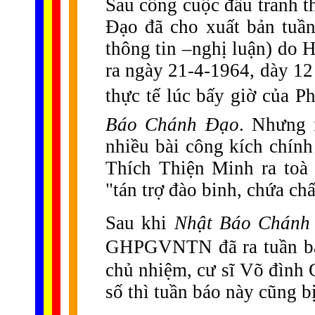
Sau công cuộc đấu tranh
Đạo đã cho xuất bản tuầ
thông tin –nghị luận) do 
ra ngày 21-4-1964, dày 12
thực tế lúc bấy giờ của P
Báo Chánh Đạo
. Nhưng 
nhiều bài công kích chín
Thích Thiện Minh ra toà
"tán trợ đào binh, chứa chấ
Sau khi
Nhật Báo Chánh
GHPGVNTN đã ra tuần 
chủ nhiệm, cư sĩ Võ đình
số thì tuần báo này cũng b