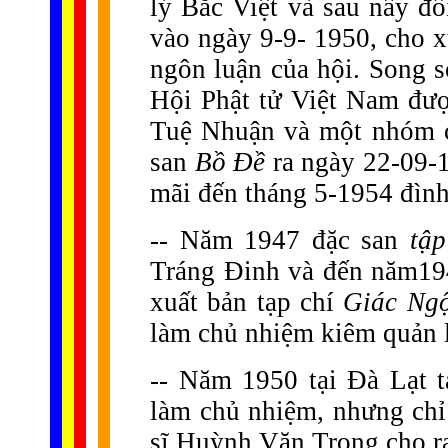
lý Bắc Việt và sau nầy đổ
vào ngày 9-9- 1950, cho x
ngôn luận của hội. Song s
Hội Phật tử Việt Nam đượ
Tuệ Nhuận và một nhóm c
san
Bồ Đề
ra ngày 22-09-1
mãi đến tháng 5-1954 đình
-- Năm 1947 đặc san
tập
Tráng Đinh và đến năm19
xuất bản tạp chí
Giác Ng
làm chủ nhiệm kiêm quản 
-- Năm 1950 tại Đà Lạt 
làm chủ nhiệm, nhưng chỉ
sĩ Huỳnh Văn Trọng cho ra