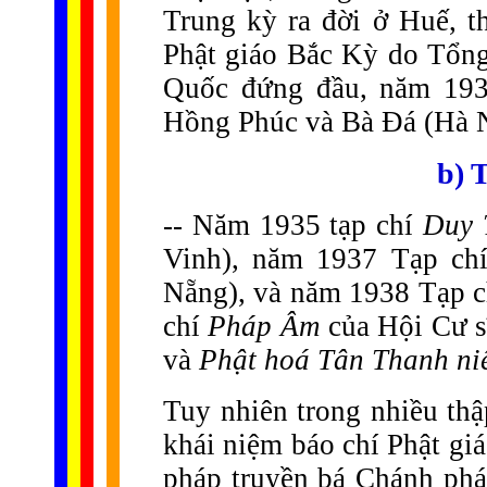
Trung kỳ ra đời ở Huế, 
Phật giáo Bắc Kỳ do Tổn
Quốc đứng đầu, năm 19
Hồng Phúc và Bà Đá (Hà N
b) 
-- Năm 1935 tạp chí
Duy
Vinh), năm 1937 Tạp ch
Nẵng), và năm 1938 Tạp 
chí
Pháp Âm
của Hội Cư s
và
Phật hoá Tân Thanh n
Tuy nhiên trong nhiều thậ
khái niệm báo chí Phật gi
pháp truyền bá Chánh phá