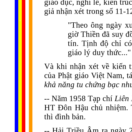
giáo dục, nghi lễ, kiến t
giả nhận xét trong số 11-1
......
.
.
.
.
.
...
"Theo ông ngày xư
giờ Thiền đã suy đồ
tín. Tịnh độ chỉ có
giáo lý duy thức..."
Và khi nhận xét về kiến t
của Phật giáo Việt Nam, tá
khả năng tu chứng bạc như
-- Năm 1958 Tạp chí
Liên
HT Đôn Hậu chủ nhiệm. T
thì đình bản.
--
Hải Triều Âm ra ngày 