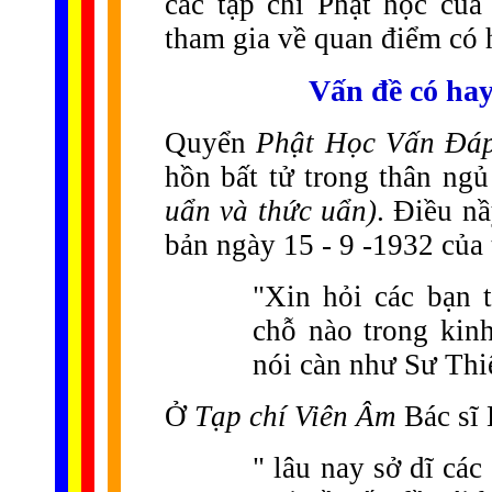
các tạp chí Phật học củ
tham gia về quan điểm có
Vấn đề có hay
Quyển
Phật Học Vấn Đá
hồn bất tử trong thân ngủ
uẩn và thức uẩn)
. Điều n
bản ngày 15 - 9 -1932 của
"Xin hỏi các bạn t
chỗ nào trong kinh
nói càn như Sư Thi
Ở
Tạp chí Viên Âm
Bác sĩ 
" lâu nay sở dĩ cá