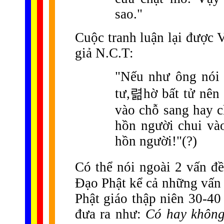
sao."
Cuộc tranh luận lại được 
giả N.C.T:
"Nếu như ông nói 
tư,
렮
hờ bất tử nên
vào chỗ sang hay c
hồn người chui và
hồn người!"(?)
Có thể nói ngoài 2 vấn đề nêu t
Đạo Phật kể cả những vấn đ
Phật giáo thập niên 30-40
đưa ra như:
Có hay không