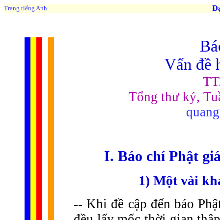
Đạo 
Trang tiếng Anh
Báo
Vấn đề h
TT
Tổng thư ký, Tu
quang
I. Báo chí Phật g
1) Một vài kh
-- Khi đề cập đến báo Phậ
đều lấy mốc thời gian thậ