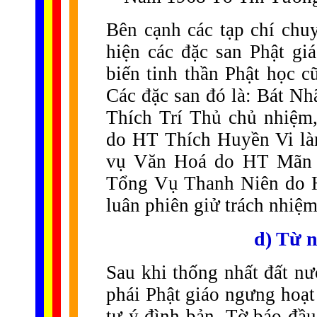
Bên cạnh các tạp chí chuy
hiện các đặc san Phật 
biến tinh thần Phật học 
Các đặc san đó là: Bát Nh
Thích Trí Thủ chủ nhiệ
do HT Thích Huyền Vi là
vụ Văn Hoá do HT Mãn G
Tổng Vụ Thanh Niên do 
luân phiên giử trách nhiệm
d) Từ 
Sau khi thống nhất đất nư
phái Phật giáo ngưng hoạt
tự ý đình bản. Tờ báo đầu