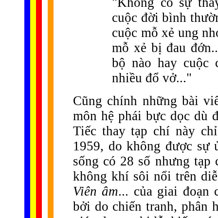
"Không có sự tha
cuộc đời bình thườ
cuộc mỗ xẻ ung nh
mỗ xẻ bị đau đớn..
bộ nào hay cuộc 
nhiều đổ vở..."
Cũng chính những bài vi
môn hệ phái bực dọc dù đố
Tiếc thay tạp chí này c
1959, do không được sự 
sống có 28 số nhưng tạp 
không khí sôi nổi trên di
Viên âm
... của giai đoạn
bởi do chiến tranh, phân 