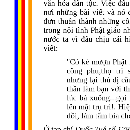
văn hóa dân tộc. Việc đấu
nơi những bài viết và nó 
đơn thuần thành những cô
trong nội tình Phật giáo n
nước ta vì đâu chịu cái 
viết:
"Có kẻ mượn Phật 
công phu,thọ trì
nhưng lại thủ dị cầ
thần làm bạn với th
lúc bà xuống...gọi
lên mặt trụ trì!. H
đồi, làm tấm bia ch
Ở tạp chí
Đuốc Tuệ số 178