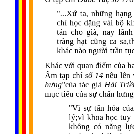
"...Xứ ta, những hạng
chỉ học đặng vài bộ ki
tán cho già, nay lãn
tràng hạt cũng ca sa,t
khác nào người trần tụ
Khác với quan điểm của ha
Âm tạp chí
số 14
nêu lên v
hưng
"của tác giả
Hải Triề
mục tiêu của sự chấn hưng
"Vì sự tấn hóa của
lý;vì khoa học tuy
không có năng lự