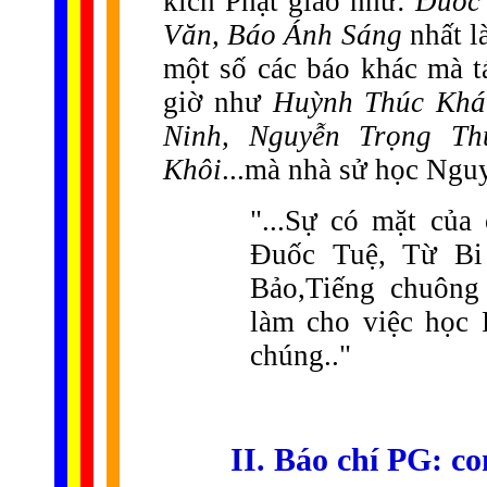
kích Phật giáo như:
Đuốc
Văn, Báo Ánh Sáng
nhất l
một số các báo khác mà tá
giờ như
Huỳnh Thúc Khá
Ninh, Nguyễn Trọng Th
Khôi
...mà nhà sử học Ngu
"...Sự có mặt của
Đuốc Tuệ, Từ B
Bảo,Tiếng chuông
làm cho việc học 
chúng.."
II. Báo chí PG: c