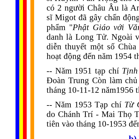
có 2 người Châu Âu là An
sĩ Migot đã gây chấn động
phẩm "
Phật Giáo với Vă
danh là Long Tử. Ngoài v
diễn thuyết một số Chùa
hoạt động đến năm 1954 th
-- Năm 1951 tạp chí
Tịnh
Đoàn Trung Còn làm chủ 
tháng 10-11-12 năm1956 th
-- Năm 1953 Tạp chí
Từ 
do Chánh Trí - Mai Thọ T
tiên vào tháng 10-1953 đế
b)