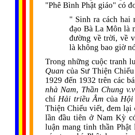
"Phê Bình Phật giáo" có đo
" Sinh ra cách hai
đạo Bà La Môn là m
đường về trời, về v
là không bao giờ nói
Trong những cuộc tranh l
Quan
của Sư Thiện Chiếu 
1929 đến 1932 trên các b
nhà Nam, Thần Chung v.
chí
Hải triều Âm
của
Hội
Thiện Chiếu viết, đem lại
lần đầu tiên ở Nam Kỳ có
luận mang tinh thần Phật