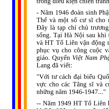
trong điều kiện chiến tranh
- Năm 1946 đoàn sinh Phậ
Thể và một số cư sĩ cho 
Đây là tạp chí chủ trươn
sống. Tại Hà Nội sau khi 
và HT Tố Liên vận động r
phục vụ cho công cuộc v
giáo. Quyển
Việt Nam Phậ
Lang đã viết:
"Với tư cách đại biểu Qu
vực cho các Tăng sĩ và c
những năm 1946-1947..."
-
- Năm 1949 HT Tố Liên l