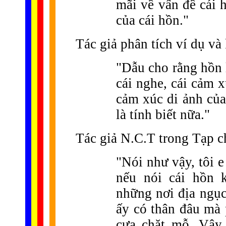
mãi về vấn đề cái 
của cái hồn."
Tác giả phân tích ví dụ và 
"Dẫu cho rằng hồn l
cái nghe, cái cảm 
cảm xúc di ảnh của
là tính biết nữa."
Tác giả N.C.T trong Tạp c
"Nói như vậy, tôi 
nếu nói cái hồn 
những nơi địa ngục
ấy có thân đâu mà 
cưa chặt mỗ. Vậy 