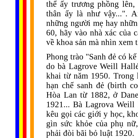
thể ấy trương phồng lên, 
thân ấy là như vậy...". 
những người mẹ hay những 
60, hãy vào nhà xác của 
về khoa sản mà nhìn xem t
Phong trào "Sanh đẻ có kế 
do bà Lagrove Weill Hall
khai từ năm 1950. Trong l
hạn chế sanh đẻ (birth co
Hòa Lan từ 1882, ở Dane
1921... Bà Lagrova Weill 
kêu gọi các giới y học, k
gìn sức khỏe của phụ nữ,
phải đòi bãi bỏ luật 1920.