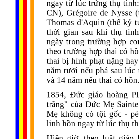
ngay từ lúc trứng thụ tinh
CN), Grégoire de Nysse 
Thomas d'Aquin (thế kỷ tứ
thời gian sau khi thụ tin
ngày trong trường hợp con
theo trường hợp thai có h
thai bị hình phạt nặng hay
năm rưỡi nếu phá sau lúc 
và 14 năm nếu thai có hồn
1854, Đức giáo hoàng PI
trắng" của Dức Mẹ Sainte
Mẹ không có tội gốc - péc
linh hồn ngay từ lúc thụ th
Hiện giờ, theo luật giá