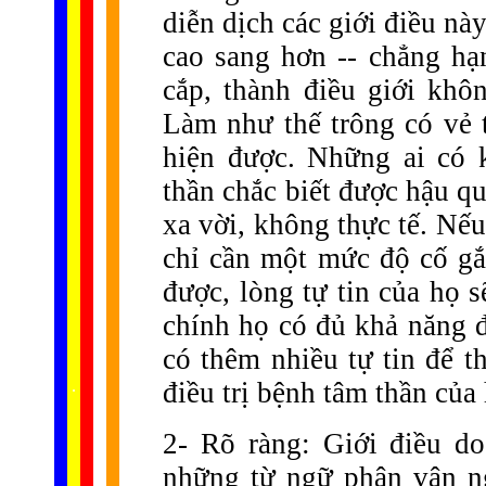
diễn dịch các giới điều này
cao sang hơn -- chẳng hạn
cắp, thành điều giới khô
Làm như thế trông có vẻ 
hiện được. Những ai có 
thần chắc biết được hậu quả
xa vời, không thực tế. Nế
chỉ cần một mức độ cố gắ
được, lòng tự tin của họ 
chính họ có đủ khả năng đ
có thêm nhiều tự tin để t
......
.
.
.
.
.
điều trị bệnh tâm thần của 
...
2- Rõ ràng: Giới điều do
những từ ngữ phân vân ng