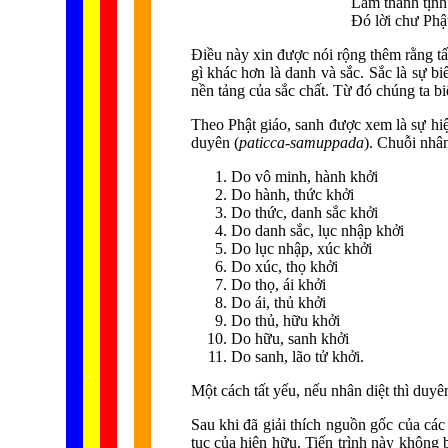
Làm thanh tịnh
Đó lời chư Phậ
Điều này xin được nói rộng thêm rằng tấ
gì khác hơn là danh và sắc. Sắc là sự 
nền tảng của sắc chất. Từ đó chúng ta bi
Theo Phật giáo, sanh được xem là sự hiệ
duyên (
paticca-samuppada
). Chuỗi nhâ
Do vô minh, hành khởi
Do hành, thức khởi
Do thức, danh sắc khởi
Do danh sắc, lục nhập khởi
Do lục nhập, xúc khởi
Do xúc, thọ khởi
Do thọ, ái khởi
Do ái, thủ khởi
Do thủ, hữu khởi
Do hữu, sanh khởi
Do sanh, lão tử khởi.
...... ...
.
.
.
.
.
Một cách tất yếu, nếu nhân diệt thì duyê
Sau khi đã giải thích nguồn gốc của các
tục của hiện hữu. Tiến trình này không 