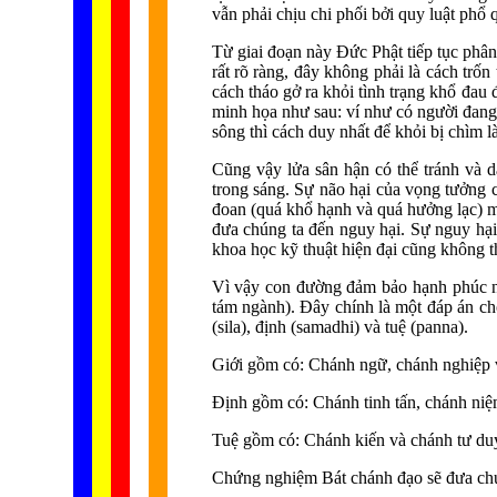
vẫn phải chịu chi phối bởi quy luật phổ 
Từ giai đoạn này Đức Phật tiếp tục phân
rất rõ ràng, đây không phải là cách trốn
cách tháo gở ra khỏi tình trạng khổ đau 
minh họa như sau: ví như có người đang 
sông thì cách duy nhất để khỏi bị chìm l
Cũng vậy lửa sân hận có thể tránh và d
trong sáng. Sự não hại của vọng tưởng 
đoan (quá khổ hạnh và quá hưởng lạc) mà
đưa chúng ta đến nguy hại. Sự nguy hại 
khoa học kỹ thuật hiện đại cũng không thể
Vì vậy con đường đảm bảo hạnh phúc nh
tám ngành). Đây chính là một đáp án ch
(sila), định (samadhi) và tuệ (panna).
Giới gồm có: Chánh ngữ, chánh nghiệp
Định gồm có: Chánh tinh tấn, chánh niệ
Tuệ gồm có: Chánh kiến và chánh tư du
Chứng nghiệm Bát chánh đạo sẽ đưa chún