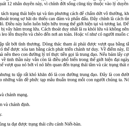
quát 12 nhân duyên này, vì chính đời sống cũng tùy thuộc vào lý duyên 
 tách trạng thái hiện tại và tìm phương cách để chấm dứt vô thường, kh
 thoát trong sợ hãi do thiếu can đảm và phấn đấu. Đây chính là cách t
đó. Điều này luôn luôn hiện hữu trong thế giới hiện tại và tương lai. Đ
bị vây hãm trong lửa. Cách thoát duy nhất là ra khỏi lửa và không nê
à leo lên thuyền và chèo đến nơi an toàn. Hoặc ví như có người muốn ch
ập tắt bởi tình thương. Dòng thác tham ái phải được vượt qua bằng 
có thể được xóa tan bằng cách phát triển chánh tư duy. Về điểm này,
 nên theo con đường lý trí thực tiễn gọi là trung đạo. Nếu bám lấy c
về tinh thần này vẫn còn là điều phổ biến trong thế giới hiện đại ngà
 vượt qua nó bởi vì nó liên quan đến trạng thái tâm và các trạng thái n
ưng tu tập rất khó khăn đó là con đường trung đạo. Đây là con đư
o những vấn đề phức tạp mâu thuẫn trong mỗi con người chúng ta. Nó 
 và chánh mạng.
m và chánh định.
y.
g ta đạt được trạng thái cứu cánh Niết-bàn.