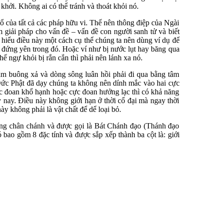
khởi. Không ai có thể tránh và thoát khỏi nó.
ổ của tất cả các pháp hữu vi. Thế nên thông điệp của Ngài
ìm giải pháp cho vấn đề – vấn đề con người sanh tử và biết
ể hiểu điều này một cách cụ thể chúng ta nên dùng ví dụ để
n đứng yên trong đó. Hoặc ví như bị nước lụt hay băng qua
ế ngự khỏi bị rắn cắn thì phải nên lánh xa nó.
tâm buông xả và dòng sông luân hồi phải đi qua bằng tâm
 Đức Phật đã dạy chúng ta không nên dính mắc vào hai cực
ực đoan khổ hạnh hoặc cực đoan hưởng lạc thì có khả năng
y nay. Điều này không giới hạn ở thời cổ đại mà ngay thời
ày không phải là vật chất để dể loại bỏ.
ờng chân chánh và được gọi là Bát Chánh đạo (Thánh đạo
bao gồm 8 đặc tính và được sắp xếp thành ba cột là: giới