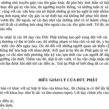
hững nhà truyền giáo của tôn giáo khác đã phá hủy tinh thần xã hội
thay đổi giá trị văn hóa, tín ngưỡng truyền thống, và những luân lý xã h
ác cùng với các văn hóa của nó thành những gì mà họ nghĩ là một nhóm t
ng tình trạng như vậy gây ra sự thiệt hại mà không thể phục hồi được 
 chí vươn lên. Bề ngoài, sự cải đạo như vậy dường như có vẻ thành công
m mờ đi tất cả những ánh sáng bên ngoài của các tôn giáo mới. Từ đó, 
iáo nữa.
ìn nhận là các lời dạy của Đức Phật không bao giờ xung đột với các g
 thượng và đạt tri kiến cao, thì những phạm vi bùa chú và mê tín, y họ
n triển cho đến ngày nay. Do đó đối với những người quan sát thiển c
ng thể hòa hợp với nhau được. Kết quả là họ lên án Phật giáo là vô m
ngay cả chỉ như một phương tiện kỹ xảo tạm thời của con người để đ
gưỡng cần thiết. Thêm vào đó, thật là tức cười, vì họ vẫn chấp nhận nh
hỉ đạt được khi diệt trừ các điều ác. Trái lại Phật tử biết rằng tất cả c
HIỂU GIÁO LÝ CỦA ĐỨC PHẬT
bản có khác với sự hợp lý hóa của khoa học, thì chúng ta có thể lấy lậ
ủi với khoa học như là sắc và tâm (
nama-rupa
). Lời dạy chính yếu của
 điều ác,
iều lành,