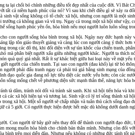
úng ta lại chối bỏ chính những điều tốt đẹp nhất của cuộc đời. Vì Bát 
ới tất cả niềm hạnh phúc của nó? Vì sau khi chết điều gì sẽ xảy ra đối
à sinh vật sống không có tổ chức xã hội, nhưng con người là một sinh vậ
i trường cả không gian và vũ trụ. Ngay cả trong một xã hội như vậy, 
thể sống hạnh phúc yên ổn, hòa bình nếu mọi người luôn luôn sống tron
t cho con người sống hòa bình trong xã hội. Ngày nay đức hạnh này vẫ
ng lập tôn giáo thuyết giảng và càng lúc con người càng ý thức hơn 
 tăng trong các đô thị, khi đối diện với sự tàn khốc của chiến tranh, ph
khó mà phân biệt người xấu giữa những người khác. Người ta thích nó
n quà quý giá nhất. Rất ít sự khác biệt giữa hai loại này về mặt yếu t
iết người của chiến tranh. Tại sao con người (đau khổ) lại từ bỏ thô
n người phải đấu tranh ngay cả phải trả giá bằng sinh mạng của đồng
nh đạo quốc gia đang nổ lực tiêu diệt các nước yếu hơn; còn các nước
 khôn sống mống chết về phương diện sức mạnh thân thể, năng lực hóa h
nh tà dâm, tránh nói dối và tránh sát sanh. Khi xã hội tiến hóa và khi 
cả các xã hội hiện tại và tương lai. Sinh vật có lý trí sống thành xã hộ
p trong xã hội. Một số người sẽ chấp nhận và tuân thủ cách sống đạo 
iữ cả 5 giới. Có người thực hiện được hết mặc dù không dưới danh ng
ười. Con người từ bây giờ nên thay đổi để thành con người đạo đức,
tâm mong muốn hòa bình cho chính bản thân mình. Nhưng còn đối với 
hòa bình trên mọi diễn đàn. Nhưng nếu không có những đức tánh tốt nà