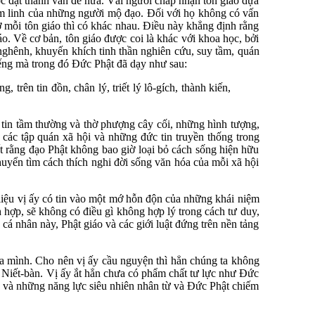
ợc đặt thành vấn đề nữa. Vài người chấp nhận tôn giáo dựa
âm linh của những người mộ đạo. Đối với họ không có vấn
 ở mỗi tôn giáo thì có khác nhau. Điều này khẳng định rằng
. Về cơ bản, tôn giáo được coi là khác với khoa học, bởi
 nghênh, khuyến khích tinh thần nghiên cứu, suy tầm, quán
iếng mà trong đó Đức Phật đã dạy như sau:
rên tin đồn, chân lý, triết lý lô-gích, thành kiến,
 tin tầm thường và thờ phượng cây cối, những hình tượng,
a, các tập quán xã hội và những đức tin truyền thống trong
t rằng đạo Phật không bao giờ loại bỏ cách sống hiện hữu
chuyển tìm cách thích nghi đời sống văn hóa của mỗi xã hội
 liệu vị ấy có tin vào một mớ hỗn độn của những khái niệm
ích hợp, sẽ không có điều gì không hợp lý trong cách tư duy,
cá nhân này, Phật giáo và các giới luật đứng trên nền tảng
của mình. Cho nên vị ấy cầu nguyện thì hẳn chúng ta không
- Niết-bàn. Vị ấy ắt hẳn chưa có phẩm chất tư lực như Đức
hần và những năng lực siêu nhiên nhân từ và Đức Phật chiếm