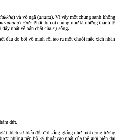
dukkha
) và vô ngã (
anatta
). Vì vậy một chúng sanh không
paramanu
). Đức Phật thì coi chúng như là những thành tố
i đây nhất về bản chất của sự sống.
hởi đầu do bởi vô minh rồi tạo ra một chuỗi mắc xích nhân
chấm dứt.
 giải thích sự biến đổi đời sống giống như một dòng tương
ược những tiến bộ kỹ thuật cao nhất của thế giới hiện đại