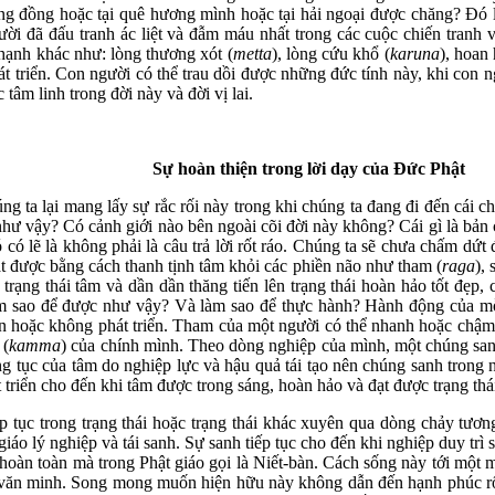
ộng đồng hoặc tại quê hương mình hoặc tại hải ngoại được chăng? Đó l
ời đã đấu tranh ác liệt và đẫm máu nhất trong các cuộc chiến tranh và 
hạnh khác như: lòng thương xót (
metta
), lòng cứu khổ (
karuna
), hoan
t triển. Con người có thể trau dồi được những đức tính này, khi con 
âm linh trong đời này và đời vị lai.
Sự hoàn thiện trong lời dạy của Đức Phật
úng ta lại mang lấy sự rắc rối này trong khi chúng ta đang đi đến cái c
n như vậy? Có cảnh giới nào bên ngoài cõi đời này không? Cái gì là bản 
có lẽ là không phải là câu trả lời rốt ráo. Chúng ta sẽ chưa chấm dứt
đạt được bằng cách thanh tịnh tâm khỏi các phiền não như tham (
raga
), 
 trạng thái tâm và dần dần thăng tiến lên trạng thái hoàn hảo tốt đẹp
 sao để được như vậy? Và làm sao để thực hành? Hành động của mỗi
n hoặc không phát triển. Tham của một người có thể nhanh hoặc chậm. 
 (
kamma
) của chính mình. Theo dòng nghiệp của mình, một chúng sanh
ng tục của tâm do nghiệp lực và hậu quả tái tạo nên chúng sanh trong nh
 triển cho đến khi tâm được trong sáng, hoàn hảo và đạt được trạng thái
ếp tục trong trạng thái hoặc trạng thái khác xuyên qua dòng chảy tươn
g giáo lý nghiệp và tái sanh. Sự sanh tiếp tục cho đến khi nghiệp duy tr
 hoàn toàn mà trong Phật giáo gọi là Niết-bàn. Cách sống này tới một
 văn minh. Song mong muốn hiện hữu này không dẫn đến hạnh phúc rốt