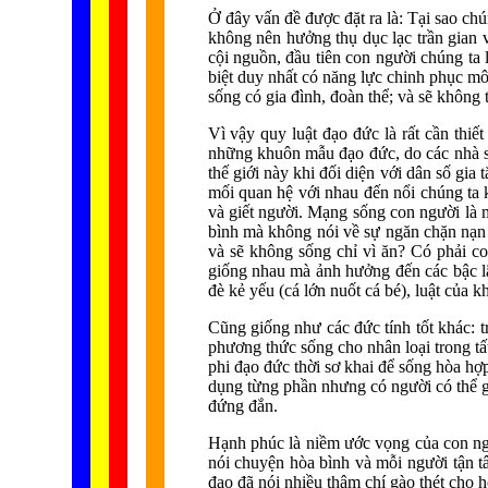
Ở đây vấn đề được đặt ra là: Tại sao ch
không nên hưởng thụ dục lạc trần gian v
cội nguồn, đầu tiên con người chúng ta l
biệt duy nhất có năng lực chinh phục mô
sống có gia đình, đoàn thể; và sẽ không 
Vì vậy quy luật đạo đức là rất cần thiế
những khuôn mẫu đạo đức, do các nhà sá
thế giới này khi đối diện với dân số gia
mối quan hệ với nhau đến nổi chúng ta 
và giết người. Mạng sống con người là mó
bình mà không nói về sự ngăn chặn nạn g
và sẽ không sống chỉ vì ăn? Có phải co
giống nhau mà ảnh hưởng đến các bậc lã
đè kẻ yếu (cá lớn nuốt cá bé), luật của
Cũng giống như các đức tính tốt khác: trá
phương thức sống cho nhân loại trong tất 
phi đạo đức thời sơ khai để sống hòa hợ
dụng từng phần nhưng có người có thể g
đứng đắn.
Hạnh phúc là niềm ước vọng của con ng
nói chuyện hòa bình và mỗi người tận 
đạo đã nói nhiều thậm chí gào thét cho 