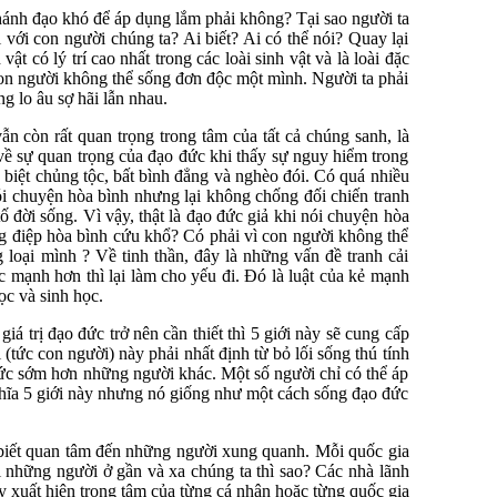
Chánh đạo khó để áp dụng lắm phải không? Tại sao người ta
 với con người chúng ta? Ai biết? Ai có thể nói? Quay lại
t có lý trí cao nhất trong các loài sinh vật và là loài đặc
con người không thể sống đơn độc một mình. Người ta phải
g lo âu sợ hãi lẫn nhau.
n còn rất quan trọng trong tâm của tất cả chúng sanh, là
về sự quan trọng của đạo đức khi thấy sự nguy hiểm trong
ân biệt chủng tộc, bất bình đẳng và nghèo đói. Có quá nhiều
i chuyện hòa bình nhưng lại không chống đối chiến tranh
ố đời sống. Vì vậy, thật là đạo đức giả khi nói chuyện hòa
ng điệp hòa bình cứu khổ? Có phải vì con người không thể
 loại mình ? Về tinh thần, đây là những vấn đề tranh cải
 mạnh hơn thì lại làm cho yếu đi. Đó là luật của kẻ mạnh
ọc và sinh học.
giá trị đạo đức trở nên cần thiết thì 5 giới này sẽ cung cấp
i (tức con người) này phải nhất định từ bỏ lối sống thú tính
đức sớm hơn những người khác. Một số người chỉ có thể áp
hĩa 5 giới này nhưng nó giống như một cách sống đạo đức
 biết quan tâm đến những người xung quanh. Mỗi quốc gia
những người ở gần và xa chúng ta thì sao? Các nhà lãnh
y xuất hiện trong tâm của từng cá nhân hoặc từng quốc gia