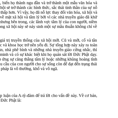
, biến họ thành ngu đần và trở thành một mẫu văn hóa và
ội sẽ trở thành các hình thức, sắc thái tinh thần của sự nỗ
hấp hơn. Vì vậy, họ đã nỗ lực thay đổi văn hóa, xã hội và
về mặt xã hội và tâm lý bởi vì các nhà truyền giáo đã khử
 nhưng bên trong, các lãnh vực tâm lý của con người, niềm
trong xã hội này sẽ nảy sinh một sự mâu thuẫn không chỉ về
iá trị truyền thống của xã hội mới. Cũ và mới, cổ và tân
c và khoa học trở nên yếu đi. Sự tổng hợp này xảy ra toàn
ận, nhà phê bình và những nhà truyền giáo cứng nhắc, thì
inh và có sự khác biệt khi họ quán sát lời Đức Phật dạy.
áp ứng sự căng thẳng tâm lý hoặc những khủng hoảng tình
u cầu của con người cho sự sống còn để đạt đến trạng thái
ác pháp là vô thường, khổ và vô ngã.
p luận của A-tỳ-đàm để trả lời cho vấn đề này. Về cơ bản,
 Đức Phật là: