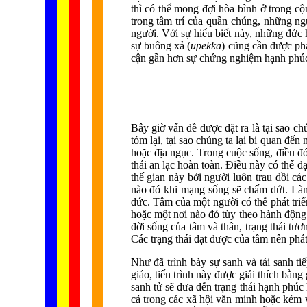
thì có thể mong đợi hòa bình ở trong c
trong tâm trí của quần chúng, những ngư
người. Với sự hiểu biết này, những đức 
sự buông xả (
upekka
) cũng cần được phá
cận gần hơn sự chứng nghiệm hạnh phúc t
Bây giờ vấn đề được đặt ra là tại sao ch
tóm lại, tại sao chúng ta lại bi quan đế
hoặc địa ngục. Trong cuộc sống, điều đó 
thái an lạc hoàn toàn. Điều này có thể 
thế gian này bởi người luôn trau dồi các
nào đó khi mạng sống sẽ chấm dứt. Làm
đức. Tâm của một người có thể phát triể
hoặc một nơi nào đó tùy theo hành động
đời sống của tâm và thân, trạng thái tươ
Các trạng thái đạt được của tâm nên phát
Như đã trình bày sự sanh và tái sanh ti
giáo, tiến trình này được giải thích bằn
sanh tử sẽ đưa đến trạng thái hạnh phúc
cả trong các xã hội văn minh hoặc kém