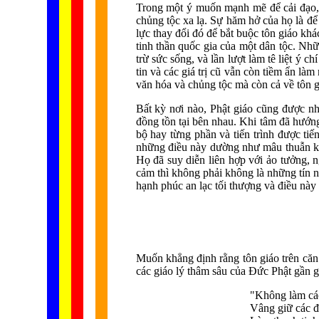
Trong một ý muốn mạnh mẽ để cải đạo, n
chủng tộc xa lạ. Sự hăm hở của họ là để 
lực thay đổi đó để bắt buộc tôn giáo kh
tinh thần quốc gia của một dân tộc. Nhữ
trừ sức sống, và lần lượt làm tê liệt ý
tin và các giá trị cũ vẫn còn tiềm ẩn là
văn hóa và chủng tộc mà còn cả về tôn g
Bất kỳ nơi nào, Phật giáo cũng được nh
đồng tồn tại bên nhau. Khi tâm đã hướng
bộ hay từng phần và tiến trình được tiế
những điều này dường như mâu thuẫn khô
Họ đã suy diễn liên hợp với ảo tưởng, 
cảm thì không phải không là những tín n
hạnh phúc an lạc tối thượng và điều này c
Muốn khẳng định rằng tôn giáo trên căn 
các giáo lý thâm sâu của Đức Phật gần g
"Không làm các
Vâng giữ các đ