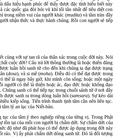
à dấu hiệu hạnh phúc để thấy được đặc tính hiểu biết này
các quốc gia đòi hỏi vũ khí tối tân nhất để tiêu diệt con
 hỉ trong niềm vui của người khác (
mudita
) và tâm tràn đầy
người nhận thức và thực hành chúng. Rồi con người sẽ tiếp
hết cùng với sự tan rã của thân xác trong cuộc đời này. Nói
chất cuộc đời? Câu trả lời thông thường là hoặc thiên đàng
 được luân hồi sanh tử cho đến khi chúng ta đạt được trạng
sân (
dosa
), và si mê (
moha
). Điều đó có thể đạt được trong
, có thể là ngay bây giờ, khi mình còn sống; hoặc một ngày
 người có thể là thiện hoặc ác, đạo đức hoặc không đạo
Chúng sanh có thể tiếp tục trong chuỗi sánh tử ở nơi đây
 được sanh ra trong dòng luân hồi (
samsara
). Sự kéo dài
iều kiếp sống. Tiến trình thanh tịnh tâm cần nên liên tục.
 tâm lý an lạc của Niết-bàn.
g tục của tâm ý theo nghiệp riêng của từng vị. Trong Phật
ì sự tồn tại của mỗi con người bị chấm dứt. Sự chấm dứt của
 mức độ như đã phát họa có thể được áp dụng trong đời này
 ráo. Vị ấy phải chấm dứt dòng sanh tử. Đó là đối tượng