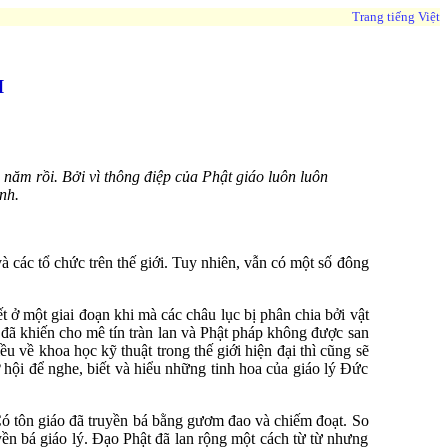
Trang tiếng Việt
I
 năm rồi. Bởi vì thông điệp của Phật giáo luôn luôn
nh.
à các tổ chức trên thế giới. Tuy nhiên, vẫn có một số đông
 ở một giai đoạn khi mà các châu lục bị phân chia bởi vật
g đã khiến cho mê tín tràn lan và Phật pháp không được san
hiều về khoa học kỹ thuật trong thế giới hiện đại thì cũng sẽ
ơ hội để nghe, biết và hiểu những tinh hoa của giáo lý Đức
 Có tôn giáo đã truyền bá bằng gươm đao và chiếm đoạt. So
yền bá giáo lý. Đạo Phật đã lan rộng một cách từ từ nhưng