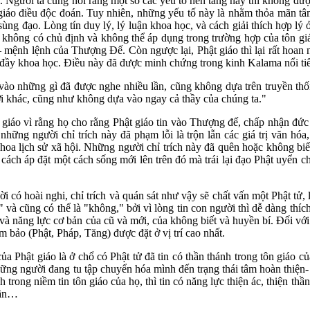
ài. Người ta cũng nói rằng một số các yếu tố nền tảng này thì không đư
giáo điều độc đoán. Tuy nhiên, những yếu tố này là nhằm thỏa mãn t
 sùng đạo. Lòng tín duy lý, lý luận khoa học, và cách giải thích hợp lý
không có chủ định và không thể áp dụng trong trường hợp của tôn giáo
 – mệnh lệnh của Thượng Đế. Còn ngược lại, Phật giáo thì lại rất hoan
và đầy khoa học. Điều này đã được minh chứng trong kinh Kalama nổi t
 những gì đã được nghe nhiều lần, cũng không dựa trên truyền thống, t
i khác, cũng như không dựa vào ngay cả thầy của chúng ta."
giáo vì rằng họ cho rằng Phật giáo tin vào Thượng đế, chấp nhận đức
y những người chỉ trích này đã phạm lỗi là trộn lẫn các giá trị văn hó
hoa lịch sử xã hội. Những người chỉ trích này đã quên hoặc không biế
 cách áp đặt một cách sống mới lên trên đó mà trái lại đạo Phật uyển 
i có hoài nghi, chỉ trích và quán sát như vậy sẽ chất vấn một Phật tử,
có" và cũng có thể là "không," bởi vì lòng tin con người thì dễ dàng th
 và năng lực cơ bản của cũ và mới, của không biết và huyền bí. Đối với 
m bảo (Phật, Pháp, Tăng) được đặt ở vị trí cao nhất.
a Phật giáo là ở chổ có Phật tử đã tin có thần thánh trong tôn giáo 
hững người đang tu tập chuyển hóa mình đến trạng thái tâm hoàn thiện
 trong niềm tin tôn giáo của họ, thì tin có năng lực thiện ác, thiện t
thần…