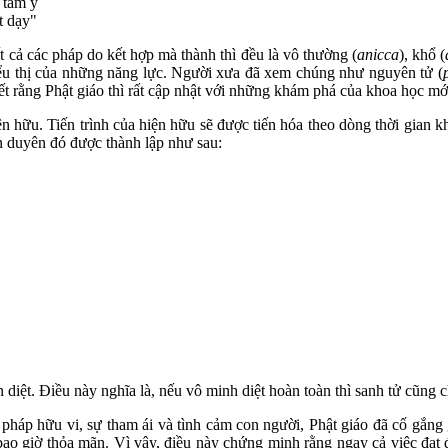
 tâm ý
t dạy"
t cả các pháp do kết hợp mà thành thì đều là vô thường (
anicca
), khổ (
biểu thị của những năng lực. Người xưa đã xem chúng như nguyên tử (
ết rằng Phật giáo thì rất cập nhật với những khám phá của khoa học mớ
n hữu. Tiến trình của hiện hữu sẽ được tiến hóa theo dòng thời gian k
n duyên đó được thành lập như sau:
n diệt. Điều này nghĩa là, nếu vô minh diệt hoàn toàn thì sanh tử cũng 
 pháp hữu vi, sự tham ái và tình cảm con người, Phật giáo đã cố gắng
bao giờ thỏa mãn. Vì vậy, điều này chứng minh rằng ngay cả việc đạt đ