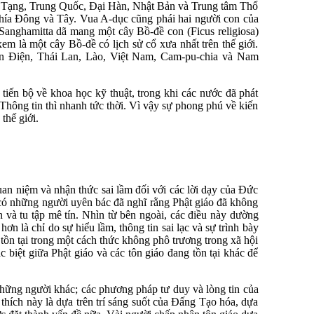
ây Tạng, Trung Quốc, Đại Hàn, Nhật Bản và Trung tâm Thổ
phía Đông và Tây. Vua A-dục cũng phái hai người con của
Sanghamitta dã mang một cây Bồ-đề con (Ficus religiosa)
m là một cây Bồ-đề có lịch sử cổ xưa nhất trên thế giới.
ến Điện, Thái Lan, Lào, Việt Nam, Cam-pu-chia và Nam
 tiến bộ về khoa học kỹ thuật, trong khi các nước đã phát
i. Thông tin thì nhanh tức thời. Vì vậy sự phong phú về kiến
thế giới.
an niệm và nhận thức sai lầm đối với các lời dạy của Đức
có những người uyên bác đã nghĩ rằng Phật giáo đã không
 và tu tập mê tín. Nhìn từ bên ngoài, các điều này dường
 là chỉ do sự hiểu lầm, thông tin sai lạc và sự trình bày
ồn tại trong một cách thức không phô trương trong xã hội
c biệt giữa Phật giáo và các tôn giáo đang tồn tại khác để
những người khác; các phương pháp tư duy và lòng tin của
thích này là dựa trên trí sáng suốt của Đấng Tạo hóa, dựa