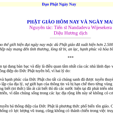
Đạo Phật Ngày Nay
PHẬT GIÁO HÔM NAY VÀ NGÀY MA
Nguyên tác: Tiến sĩ Nandadeva Wijesekera
Diệu Hương dịch
o thế giới hiện đại ngày nay mặc dù Phật giáo đã xuất hiện hơn 2.500
iệp này mang đến tình thương, lòng từ bi, an lạc, hạnh phúc và hòa bì
***
n tại đang bàn bạc và đây là điều quan tâm nhất của các nhà lãnh đạo v
ng điệp do Đức Phật tuyên bố, vì hai lý do:
 và hạnh phúc của Đức Phật cho tất cả chúng sanh đã được tuyên thuyết
ô lập của địa lý, sự giới hạn của thông tin và bị hạn chế theo từng vùn
 biết (tri thức) lấn át cái biết thì dù các nước hiện tại đã phát triển n
triển, vì dân chúng sống trong các lục địa rộng lớn này sẽ không có c
 truyền bá thông điệp của Đức Phật là phương thức phổ biến tôn giáo.
không có lực lượng vũ trang, cũng không có thánh chiến trong việc tru