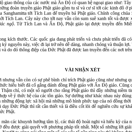
c lộ giao thông của các nước mà Ấn Độ có quan hệ ngoại giao như: T
ng đoàn truyền giáo Phật giáo gồm tu sĩ và cư sĩ tới các kinh đô ở 
 Sanghamitta tới Tích Lan để truyền bá Phật giáo. Chính công chúa 
ới Tích Lan. Cây này cho tới nay vẫn còn sum suê xanh tốt và được xe
iác ngộ
. Từ Tích Lan và Ấn Độ, Phật giáo lại được truyền đến Mi
ng kích thước. Các quốc gia đang phát triển và chưa phát triển đã có
ong kỷ nguyên này, việc đi lại trở nên dễ dàng, nhanh chóng và thuận lợ
i và do đó thông điệp của Đức Phật đã được lan truyền đến các nơi trên 
VÀI NHẬN XÉT
i nhưng vẫn còn có sự phê bình chỉ trích Phật giáo cũng như nhưng qu
hức hiểu biết đã cố gắng đánh đồng Phật giáo với Ấn Độ giáo. Cũng 
 Thậm chí, có một số người cho rằng Phật giáo thì đầy những niềm tin
hợp về ý thức hệ của các tôn giáo. Sự dường như khác nhau này đúng hơn
 những động lực xã hội mà những mô hình phức tạp của nó đồng thời t
 dạy Đức Phật thì rất cần thiết và là điều cốt lõi để nghiên cứu sự khá
ức Phật.
a mãn các khuynh hướng tâm lý, các thái độ hoài nghi và hiếu kỳ của 
ờ đều được giải quyết với phương pháp tốt nhất. Một số những lời giải 