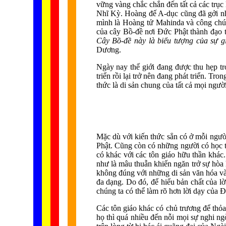
vững vàng chắc chắn đến tất cả các trụ
Nhĩ Kỳ. Hoàng đế A-dục cũng đã gởi nhữ
mình là Hoàng tử Mahinda và công chúa
của cây Bồ-đề nơi Đức Phật thành đạo t
Cây Bồ-đề này là biểu tượng của sự g
Dương.
Ngày nay thế giới đang được thu hẹp tro
triển rồi lại trở nên đang phát triển. Tr
thức là di sản chung của tất cả mọi ngườ
Mặc dù với kiến thức sẳn có ở mỗi ngườ
Phật. Cũng còn có những người có học t
có khác với các tôn giáo hữu thần khác.
như là mâu thuẫn khiến ngăn trở sự hòa 
không đúng với những di sản văn hóa và
đa dạng. Do đó, để hiểu bản chất của lời
chúng ta có thể làm rõ hơn lời dạy của Đ
Các tôn giáo khác có chủ trương để thỏ
họ thì quá nhiều đến nỗi mọi sự nghi ng