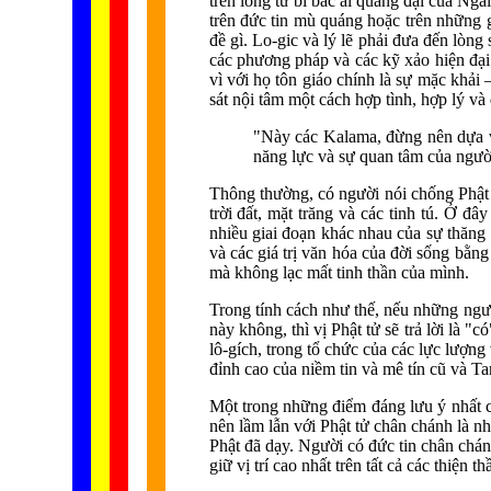
trên lòng từ bi bác ái quãng đại của Ng
trên đức tin mù quáng hoặc trên những 
đề gì. Lo-gic và lý lẽ phải đưa đến lòng
các phương pháp và các kỹ xảo hiện đại 
vì với họ tôn giáo chính là sự mặc khải
sát nội tâm một cách hợp tình, hợp lý 
"Này các Kalama, đừng nên dựa vào
năng lực và sự quan tâm của ngườ
Thông thường, có người nói chống Phật 
trời đất, mặt trăng và các tinh tú. Ở đâ
nhiều giai đoạn khác nhau của sự thăng 
và các giá trị văn hóa của đời sống bằng
mà không lạc mất tinh thần của mình.
Trong tính cách như thế, nếu những ngườ
này không, thì vị Phật tử sẽ trả lời là "
lô-gích, trong tổ chức của các lực lượng
đỉnh cao của niềm tin và mê tín cũ và Ta
Một trong những điểm đáng lưu ý nhất củ
nên lầm lẫn với Phật tử chân chánh là n
Phật đã dạy. Người có đức tin chân chánh
giữ vị trí cao nhất trên tất cả các thiện 