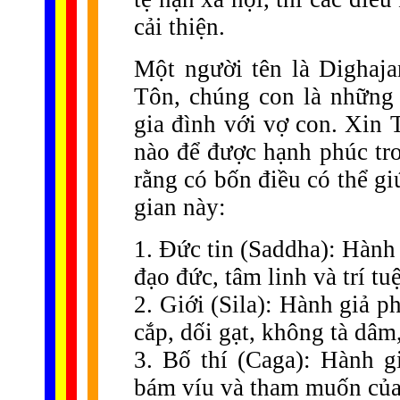
cải thiện.
Một người tên là Dighaja
Tôn, chúng con là những 
gia đình với vợ con. Xin
nào để được hạnh phúc tro
rằng có bốn điều có thể g
gian này:
1. Đức tin (Saddha): Hành g
đạo đức, tâm linh và trí tuệ
2. Giới (Sila): Hành giả ph
cắp, dối gạt, không tà dâ
3. Bố thí (Caga): Hành g
bám víu và tham muốn của
......
.
.
.
.
.