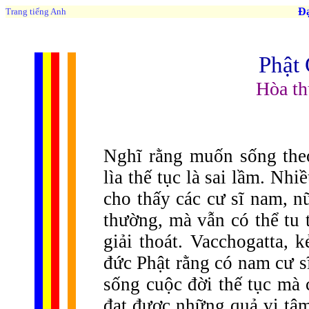
Đạo 
Trang tiếng Anh
Phật
Hòa th
Nghĩ rằng muốn sống theo
lìa thế tục là sai lầm. Nh
cho thấy các cư sĩ nam, n
thường, mà vẫn có thể tu 
giải thoát. Vacchogatta, 
đức Phật rằng có nam cư sĩ
sống cuộc đời thế tục mà 
đạt được những quả vị tâm