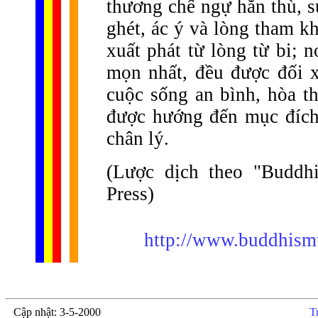
thương chế ngự hằn thù, s
ghét, ác ý và lòng tham k
xuất phát từ lòng từ bi; 
mọn nhất, đều được đối x
cuộc sống an bình, hòa th
được hướng đến mục đích 
chân lý.
(Lược dịch theo "Buddh
Press)
http://www.buddhism
Cập nhật: 3-5-2000
T