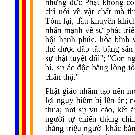
nhưng đức Phật không coi
chỉ nói về vật chất mà t
Tóm lại, dầu khuyến khích 
nhấn mạnh về sự phát triể
hội hạnh phúc, hòa bình 
thể được dập tắt bằng sân
sự thật tuyệt đối"; "Con n
bi, sự ác độc bằng lòng tố
chân thật".
Phật giáo nhằm tạo nên mộ
lợi nguy hiểm bị lên án; 
thua; nơi sự vu cáo, kết á
người tự chiến thắng ch
thắng triệu người khác bằn