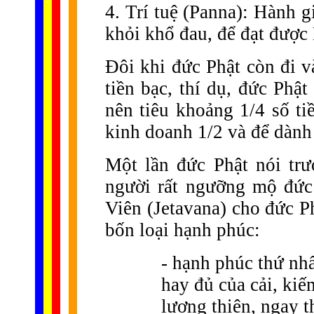
...
4. Trí tuệ (Panna): Hành gi
khỏi khổ đau, để đạt được 
Đôi khi đức Phật còn đi và
tiền bạc, thí dụ, đức Phậ
nên tiêu khoảng 1/4 số ti
kinh doanh 1/2 và để dành 
Một lần đức Phật nói tr
người rất ngưỡng mộ đức 
Viên (Jetavana) cho đức Ph
bốn loại hạnh phúc:
- hạnh phúc thứ nhấ
hay đủ của cải, ki
lương thiện, ngay t