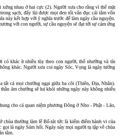
ối xứng nhau ở hai cực (2). Người xưa cho rằng vì thế mặt
 trong sạch, đẩy lùi được mọi đen tối vẩn đục cái tâm vốn
ĩa này kết hợp với ý nghĩa trước để làm ngày cầu nguyện.
 thương với con người, sự cầu nguyện sẽ đạt tới sự cảm ứng
i có khác ít nhiều tùy theo con người, thổ nhưỡng và tín
 không khác. Người xưa coi ngày Sóc, Vọng là ngày tưởng
 tất cả mọi chướng ngại giữa ba cõi (Thiên, Địa, Nhân).
uỉ thần ám chướng sẽ lui khỏi những ngày này không nhiễu
 chung cho cả quan niệm phương Đông ở Nho - Phật - Lão,
ở chùa thường làm lễ Bố-tát tức là kiểm điểm hành vi của
ợc gọi là ngày Sám hối. Ngày này mọi người tụ tập về chùa
ân tâm.