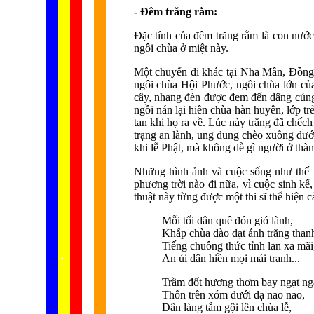
- Đêm trăng rằm:
Đặc tính của đêm trăng rằm là con nước 
ngôi chùa ở miệt này.
Một chuyến đi khác tại Nha Mân, Đồng T
ngôi chùa Hội Phước, ngôi chùa lớn củ
cây, nhang đèn được đem đến dâng cúng 
ngồi nán lại hiên chùa hàn huyên, lớp t
tan khi họ ra về. Lúc này trăng đã chếc
trạng an lành, ung dung chèo xuồng dướ
khi lễ Phật, mà không dễ gì người ở thàn
Những hình ảnh và cuộc sống như thế lầ
phương trời nào đi nữa, vì cuộc sinh k
thuật này từng được một thi sĩ thể hiện 
Mỗi tối dân quê đón gió lành,
Khắp chùa dào dạt ánh trăng than
Tiếng chuông thức tỉnh lan xa mãi
...... ...
.
.
.
.
.
An ủi dân hiền mọi mái tranh...
Trầm đốt hương thơm bay ngạt ng
Thôn trên xóm dưới dạ nao nao,
Dân làng tắm gội lên chùa lễ,