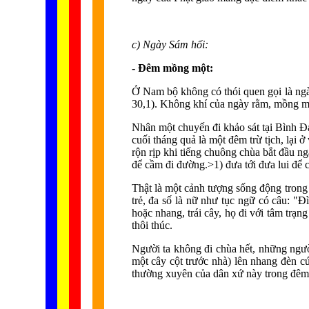
c) Ngày Sám hối:
- Đêm mồng một:
Ở Nam bộ không có thói quen gọi là ngà
30,1). Không khí của ngày rằm, mồng mộ
Nhân một chuyến đi khảo sát tại Bình Đại
cuối tháng quả là một đêm trừ tịch, lại
rộn rịp khi tiếng chuông chùa bắt đầu n
để cầm đi đường.>1) đưa tới đưa lui để
Thật là một cảnh tượng sống động trong 
trẻ, đa số là nữ như tục ngữ có câu: "Đ
hoặc nhang, trái cây, họ đi với tâm trạ
thôi thúc.
Người ta không đi chùa hết, những ngườ
một cây cột trước nhà) lên nhang đèn cú
thường xuyên của dân xứ này trong đêm 