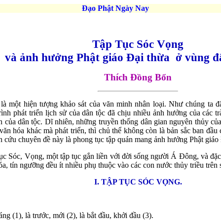
Đạo Phật Ngày Nay
Tập Tục Sóc Vọng
và ảnh hưởng Phật giáo Đại thừa ở vùng 
Thích Đồng Bổn
là một hiện tượng khảo sát của văn minh nhân loại. Như chúng ta đã 
 trình phát triển lịch sử của dân tộc đã chịu nhiều ảnh hưởng của các 
n của dân tộc. Dĩ nhiên, những truyền thống dân gian nguyên thủy của
văn hóa khác mà phát triển, thì chủ thể không còn là bản sắc ban đầu
ên cứu chuyên đề này là phong tục tập quán mang ảnh hưởng Phật giáo
tục Sóc, Vọng, một tập tục gắn liền với đời sống người Á Đông, và đặc
hóa, tín ngưỡng đều ít nhiều phụ thuộc vào các con nước thủy triều trên 
I. TẬP TỤC SÓC VỌNG.
g (1), là trước, mới (2), là bắt đầu, khởi đầu (3).