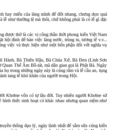
ình hay miếu của làng mình để đốt nhang, chưng dọn quả
lễ như thường lệ mà thôi, chứ không phải là có lễ gì đặc
g được thờ là các vị công thần thời phong kiến Việt Nam
 hội đình để bàn việc làng nước, trùng tu, tương tế v.v...
ông việc và thực hiện như một bổn phận đối với nghĩa vụ
 Ngũ Hành, Bà Thiên Hậu, Bà Chúa Xứ, Bà Đen (Linh Sơn
ờ Quan Thế Âm Bồ-tát, mà dân gian gọi là Phật Bà. Ngày
ủa họ trong những ngày này là cúng rằm và lễ cầu an, tụng
ảnh tang tế khó khăn của người trong Hội.
gười Khơme vốn có tự lâu đời. Tuy nhiên người Khơme sử
về hình thức sinh hoạt có khác nhau nhưng quan niệm như
truyền thống đạo lý, ngày lành nhất để sắm sửa cúng kiến