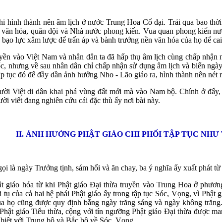
i hình thành nên âm lịch ở nước Trung Hoa Cổ đại. Trải qua bao thời
ề văn hóa, quân đội và Nhà nước phong kiến. Vua quan phong kiến nư
 bạo lực xâm lược để trấn áp và bành trướng nền văn hóa của họ để cai 
yền vào Việt Nam và nhân dân ta đã hấp thụ âm lịch cùng chấp nhận 
c, nhưng về sau nhân dân chỉ chấp nhận sử dụng âm lịch và biến ngày
ập tục đó để đầy dần ảnh hưởng Nho - Lão giáo ra, hình thành nên nét 
ời Việt di dân khai phá vùng đất mới mà vào Nam bộ. Chính ở đấy,
ời viết đang nghiên cứu cái đặc thù ấy nơi bài này.
II. ẢNH HƯỞNG PHẬT GIÁO CHI PHỐI TẬP TỤC NHƯ
 là ngày Trưởng tịnh, sám hối và ăn chay, ba ý nghĩa ấy xuất phát từ
t giáo hóa từ khi Phật giáo Đại thừa truyền vào Trung Hoa ở phương
ụ của cả hai hệ phái Phật giáo ấy trong tập tục Sóc, Vọng, vì Phật 
ủa họ cũng được quy định bằng ngày trăng sáng và ngày không trăng
hật giáo Tiểu thừa, cộng với tín ngưỡng Phật giáo Đại thừa được man
biệt với Trung bộ và Bắc bộ về Sóc, Vọng.