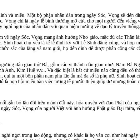
đình và miếu. Một bộ phận nhân dân trong ngày Sóc, Vọng sẽ đến đ
 Vọng chỉ là ngày lễ bình thường mở cửa cho mọi người đến viếng và 
y nghỉ ngơi của nhân dân với quan niệm hướng về đạo lý truyền thống.
iệm về ngày Sóc, Vọng mang ảnh hưởng Nho giáo, mặc dù các Thần làn
 Sinh hoạt chủ yếu là tế lễ định kỳ với Lễ Sinh dâng cúng, và họp mặt
 chức sắc của làng và nam giới, họ đến đình để được phân công các c
tín ngưỡng dân gian thờ Bà, gồm các vị thánh dân gian như: Năm Bà
Anh, Kim Huệ v.v... Và đặc biệt là bất cứ miếu nào cũng đều có th
, qui tụ một bộn phận nam phụ lão ấu mà đa số là phụ nữ. Sinh hoạt c
ó là họp hội miếu bàn việc tương tế phước thiện giúp đỡ những hoàn c
mối gắn bó lâu đời trên mảnh đất này, hóa quyện với đạo Phật của n
i ngày Sóc, Vọng của người Việt với ảnh hưởng Phật giáo Đại thừa, 
:
nghỉ ngơi trong lao động, nhưng có khác là họ vẫn coi như hai ngày 