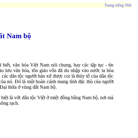
Trang tiếng Việt
đất Nam bộ
biết, văn hóa Việt Nam nói chung, hay các tập tục - tín
trào lưu văn hóa, tôn giáo vốn đã du nhập vào nước ta hòa
 các dân tộc người bản xứ được coi là thủy tổ của dân tộc
 của nó. Đó là một hoàn cảnh mang tính đặc thù của người
 Đại thừa ở vùng đất Nam bộ.
 biệt là với dân tộc Việt ở miệt đồng bằng Nam bộ, nơi mà
sông rạch.