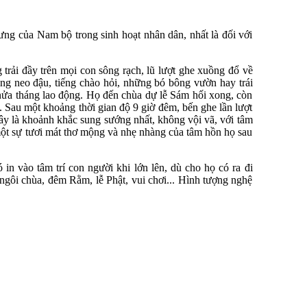
rưng của Nam bộ trong sinh hoạt nhân dân, nhất là đối với
trải đầy trên mọi con sông rạch, lũ lượt ghe xuồng đổ về
ng neo đậu, tiếng chào hỏi, những bó bông vườn hay trái
nửa tháng lao động. Họ đến chùa dự lễ Sám hối xong, còn
. Sau một khoảng thời gian độ 9 giờ đêm, bến ghe lần lượt
đây là khoảnh khắc sung sướng nhất, không vội vã, với tâm
ột sự tươi mát thơ mộng và nhẹ nhàng của tâm hồn họ sau
in vào tâm trí con người khi lớn lên, dù cho họ có ra đi
ngôi chùa, đêm Rằm, lễ Phật, vui chơi... Hình tượng nghệ