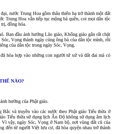
 đại, nước Trung Hoa gồm thâu thiên hạ trở thành một đất
ớc Trung Hoa vẫn tiếp tục mộng bá quền, coi mọi dân tộc
trị, đồng hóa.
nó. Ban đầu ảnh hưởng Lão giáo, Khổng giáo gắn rất chặt
 Sóc, Vọng thành ngày cúng ông bà của dân tộc mình, rồi
riêng của dân tộc trong ngày Sóc, Vọng.
 đã hòa hợp vào những con người tứ xứ và đất đai mà có
 THẾ NÀO?
 ảnh hưởng của Phật giáo.
 Bắc và truyền vào các nước theo Phật giáo Tiểu thừa ở
giáo Tiểu thừa sử dụng lịch Ấn Độ không sử dụng âm lịch
. Vì vậy, ngày Sóc, Vọng ở Nam bộ, nơi vùng đất cũ của
g đến từ người Việt lưu cư, đã hòa quyện nhau trở thành