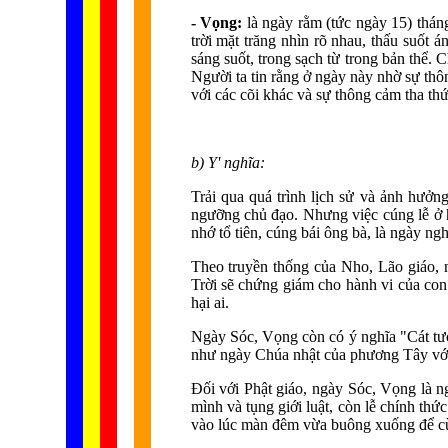
- Vọng:
là ngày rằm (tức ngày 15) tháng
trời mặt trăng nhìn rõ nhau, thấu suốt 
sáng suốt, trong sạch từ trong bản thể.
Người ta tin rằng ở ngày này nhờ sự thôn
với các cõi khác và sự thông cảm tha thứ
b) Y' nghĩa:
Trải qua quá trình lịch sử và ảnh hưởn
ngưỡng chủ đạo. Nhưng việc cúng lễ ở 
nhớ tổ tiên, cúng bái ông bà, là ngày ng
Theo truyền thống của Nho, Lão giáo, n
Trời sẽ chứng giám cho hành vi của con
hại ai.
Ngày Sóc, Vọng còn có ý nghĩa "Cát tườ
như ngày Chúa nhật của phương Tây với
Đối với Phật giáo, ngày Sóc, Vọng là ng
mình và tụng giới luật, còn lễ chính th
vào lúc màn đêm vừa buông xuống để cùn