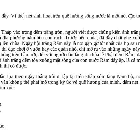
đầy. Vì thế, nét sinh hoạt trên quê hương sông nước là một nét đặc t
háp vào trong đêm trăng tròn, người viết được chứng kiến ánh trăng 
a địa phương nằm bên con rạch. Trước bến chùa, đã đầy chật ghe xuồ
lên chùa. Ngày hội trăng Rằm này là nơi gặp gỡ tốt nhất của họ sau 
rẻ thì dạo chơi ở vườn hay các quán nhỏ, chỉ mở ra vào những ngày này
h bóng trên bầu trời, đối với người dân làng đi chùa lễ Phật đêm Rằm, 
i ánh trăng đêm tỏa xuống mặt sông của con nước Rằm đầy ắp, là cả m
h thị có được.
n lựa theo ngày tháng trôi đi lập lại trên khắp xóm làng Nam bộ, nó 
ế, vẫn không thể phai mờ trong ký ức về quê hương của mình, đậm nét 
cảm xúc:
h,
,
ào,