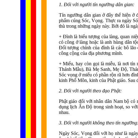
1. Đối với người tín ngưỡng dân gian:
Tín ngưỡng dân gian ở đây thể hiện ở 
phẩm cúng Sóc, Vọng. Thực ra ngày Sóc,
thù trong những ngày này. Bởi đó là ngà
+ Đình là biểu tượng của làng, quan n
có công ở làng hoặc là anh hùng dân tộc.
Đối tượng chính của đình là các bô lão
công cộng của địa phương mình.
+ Miếu, hay còn gọi là miễu, là nơi 
Thánh Mẫu), Bà Mẹ Sanh, Mẹ Độ, Thánh 
Sóc vọng ở miếu có phần rộn rã hơn đình
kinh Phổ Môn, kinh của Phật giáo. Sau đ
2. Đối với người theo đạo Phật:
Phật giáo đối với nhân dân Nam bộ có 
dụng lịch Ấn Độ trong sinh hoạt, so vớ
nhau.
3. Đối với người không theo tín ngưỡng
Ngày Sóc, Vọng đối với họ như là ngày 