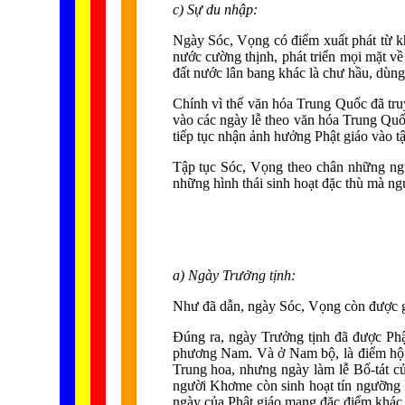
c) Sự du nhập:
Ngày Sóc, Vọng có điểm xuất phát từ kh
nước cường thịnh, phát triển mọi mặt v
đất nước lân bang khác là chư hầu, dùng
Chính vì thế văn hóa Trung Quốc đã tru
vào các ngày lễ theo văn hóa Trung Quố
tiếp tục nhận ảnh hưởng Phật giáo vào t
Tập tục Sóc, Vọng theo chân những ngư
những hình thái sinh hoạt đặc thù mà ngư
a) Ngày Trưởng tịnh:
Như đã dẫn, ngày Sóc, Vọng còn được gọi
Đúng ra, ngày Trưởng tịnh đã được Phậ
phương Nam. Và ở Nam bộ, là điểm hội t
Trung hoa, nhưng ngày làm lễ Bố-tát c
người Khơme còn sinh hoạt tín ngưỡng P
ngày của Phật giáo mang đặc điểm khác 