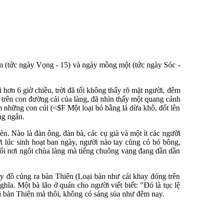
m (tức ngày Vọng - 15) và ngày mồng một (tức ngày Sóc -
.
 hơn 6 giờ chiều, trời đã tối không thấy rõ mặt người, đêm
 trên con đường cái của làng, đã nhìn thấy một quang cảnh
m những con cúi (<$F Một loại bó bằng lá dừa khô, đốt lên
ng ngân.
n. Nào là đàn ông, đàn bà, các cụ già và một ít các người
ới lúc sinh hoạt ban ngày, người nào tay cũng có bó bông,
 hối nơi ngôi chùa làng mà tiếng chuông vang đang dần dần
ày đồ cúng ra bàn Thiên (Loại bàn như cái khay đóng trên
hĩa. Một bà lão ở quán cho người viết biết: "Đó là tục lệ
 bàn Thiên mà thôi, không có sáng sủa như đêm nay.