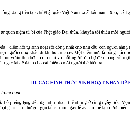
ông, đăng trên tạp chí Phật giáo Việt Nam, xuất bản năm 1956, Đà Lạ
t từ quan niệm từ bi của Phật giáo Đại thừa, khuyên tối thiểu mỗi ngườ
úa - điểm hội tụ sinh hoạt sôi động nhất cho nhu cầu con người hàng
i người cũng khác đi khi họ ăn chay. Một điểm nữa là bông trái được
i làm vườn thì chở hoa ra chợ và mỗi người đi chợ đều mang về một 
hư gác lại để dành cho cái thiện ở mỗi người thể hiện ra.
III. CÁC HÌNH THỨC SINH HOẠT NHÂN DÂ
g trong năm:
c hồ phẳng lặng đều đặn như nhau, thế nhưng ở cùng ngày Sóc, Vọng
ật giáo hầu như gói gọn tất cả mọi ngày lễ ấy. Có thể lập được biểu 