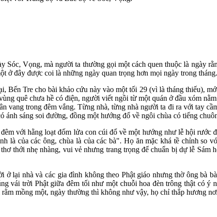
y Sóc, Vọng, mà người ta thường gọi một cách quen thuộc là ngày rằ
t ở đây được coi là những ngày quan trọng hơn mọi ngày trong tháng
, Bến Tre cho bài khảo cứu này vào một tối 29 (vì là tháng thiếu), mới
 ở vùng quê chưa hề có điện, người viết ngồi từ một quán ở đầu xóm nằm
gân vang trong đêm vắng. Từng nhà, từng nhà người ta đi ra với tay cầ
 có ánh sáng soi đường, đồng một hướng đổ về ngôi chùa có tiếng chuô
đêm với hằng loạt đốm lửa con cúi đổ về một hướng như lễ hội rước đè
ình là của các ông, chùa là của các bà". Họ ăn mặc khá tề chỉnh so v
ng thơ thới nhẹ nhàng, vui vẻ nhưng trang trọng để chuẩn bị dự lễ Sám
i ở lại nhà và các gia đình không theo Phật giáo nhưng thờ ông bà b
ng vái trời Phật giữa đêm tối như một chuỗi hoa đèn trông thật có ý ng
rằm mồng một, ngày thường thì không như vậy, họ chỉ thắp hương nơi