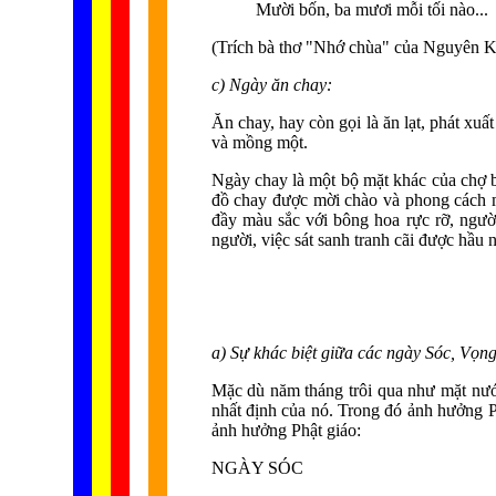
Mười bốn, ba mươi mỗi tối nào...
(Trích bà thơ "Nhớ chùa" của Nguyên Kh
c) Ngày ăn chay:
Ăn chay, hay còn gọi là ăn lạt, phát xuấ
và mồng một.
Ngày chay là một bộ mặt khác của chợ b
đồ chay được mời chào và phong cách mọ
đầy màu sắc với bông hoa rực rỡ, ngườ
người, việc sát sanh tranh cãi được hầu n
a) Sự khác biệt giữa các ngày Sóc, Vọn
Mặc dù năm tháng trôi qua như mặt nướ
nhất định của nó. Trong đó ảnh hưởng Ph
ảnh hưởng Phật giáo:
NGÀY SÓC