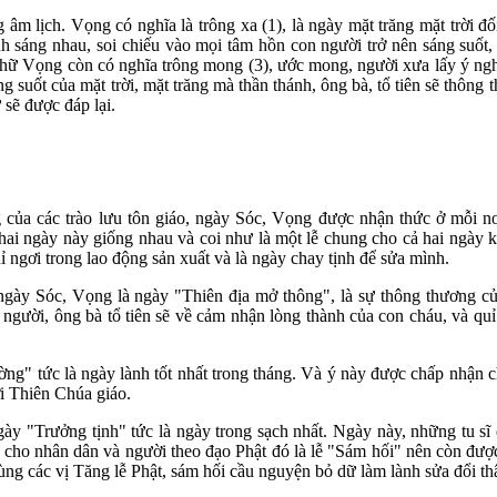
 âm lịch. Vọng có nghĩa là trông xa (1), là ngày mặt trăng mặt trời đ
ánh sáng nhau, soi chiếu vào mọi tâm hồn con người trở nên sáng suốt,
 Chữ Vọng còn có nghĩa trông mong (3), ước mong, người xưa lấy ý ngh
g suốt của mặt trời, mặt trăng mà thần thánh, ông bà, tổ tiên sẽ thông
 sẽ được đáp lại.
g của các trào lưu tôn giáo, ngày Sóc, Vọng được nhận thức ở mỗi nơ
hai ngày này giống nhau và coi như là một lễ chung cho cả hai ngày
hỉ ngơi trong lao động sản xuất và là ngày chay tịnh để sửa mình.
gày Sóc, Vọng là ngày "Thiên địa mở thông", là sự thông thương của
 người, ông bà tổ tiên sẽ về cảm nhận lòng thành của con cháu, và q
ng" tức là ngày lành tốt nhất trong tháng. Và ý này được chấp nhận
 Thiên Chúa giáo.
ày "Trưởng tịnh" tức là ngày trong sạch nhất. Ngày này, những tu sĩ 
ức cho nhân dân và người theo đạo Phật đó là lễ "Sám hối" nên còn đư
g các vị Tăng lễ Phật, sám hối cầu nguyện bỏ dữ làm lành sửa đổi th