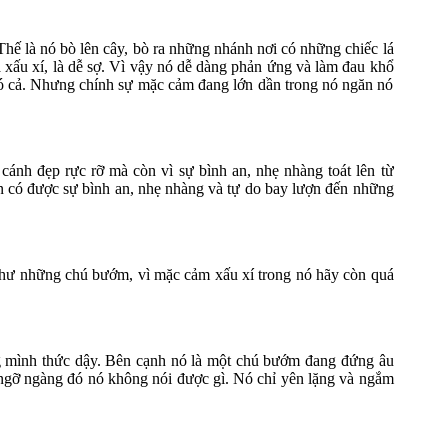
 Thế là nó bò lên cây, bò ra những nhánh nơi có những chiếc lá
à xấu xí, là dễ sợ. Vì vậy nó dễ dàng phản ứng và làm đau khổ
 Nhưng chính sự mặc cảm đang lớn dần trong nó ngăn nó
 đẹp rực rỡ mà còn vì sự bình an, nhẹ nhàng toát lên từ
 có được sự bình an, nhẹ nhàng và tự do bay lượn đến những
như những chú bướm, vì mặc cảm xấu xí trong nó hãy còn quá
g mình thức dậy. Bên cạnh nó là một chú bướm đang đứng âu
gỡ ngàng đó nó không nói được gì. Nó chỉ yên lặng và ngắm