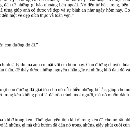
ng đến từ những gì hào nhoáng bên ngoài. Nó đến từ bên trong, bên
ã từng giúp anh có được vẽ đẹp và sự bình an như ngày hôm nay. C
đến một vẽ đẹp đích thực và toàn vẹn.”
rên con đường đó đi.”
ính là lý do mà anh có mặt với em hôm nay. Con đường chuyển hóa là c
 bản thân, để thấy được những nguyên nhân gây ra những khổ đau đó và
một con đường đã giải tỏa cho nó rất nhiều những bế tắc, giúp cho no
trong kén không phải là để trốn tránh mọi người, mà nó muốn dành trọ
óa khi ở trong kén. Thời gian yên tĩnh khi ở trong kén đã cho nó rất nh
 Đó là những gì mà chú bướm đã dặn nó trong những giây phút cuối cù