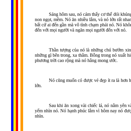
Sáng hôm sau, nó cảm thấy cơ thể đói khủng 
non ngọt, mềm. Nó ăn nhiều lắm, và nó lớn rất nhan
bất cứ ai đến gần mà vô tình chạm phải nó. Nó khôn
đến với mọi người và ngăn mọi người đến với nó.
Thần tượng của nó là những chú bướm xin
những gì bên trong, xa thẳm. Bỗng trong nó xuất hi
phương trời cao rộng mà nó hằng mong ước.
Nó cũng muốn có được vẻ đẹp ít ra là hơn
lớn.
Sau khi ăn xong vài chiếc lá, nó nằm yên v
yếm nhìn nó. Nó hạnh phúc lắm vì hôm nay nó đượ
nhìn.