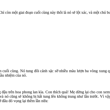
 Chỉ còn một giai đoạn cuối cùng này thôi là nó sẽ lột xác, và một chu
ạn cuối cùng. Nó tung đôi cánh sặc sỡ nhiều màu lượn ba vòng xung 
mầu nhiệm của nó.
đậu trên hoa phong lan kìa. Con thích quá! Mẹ dừng lại cho con xem chu
và nó cũng sẽ không bị hất tung lên không trung như lần trước. Vì vậ
ở đâu đó vọng lại thêm lần nữa: