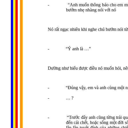
-
“Anh muốn thông báo cho em một tin
bướm nhẹ nhàng nói với nó
Nó rất ngạc nhiên khi nghe chú bướm nói từ 
-
“Ý anh là …”
Dường như hiểu được điều nó muốn hỏi, nên
-
“Đúng vậy, em và anh cùng một n
-
… ?
-
“Trước đây anh cũng từng trải qua
đến cái chết, hoặc sống một đời
......
..
.
..
.
.
lân lân tuyệt đỉnh của những c
...