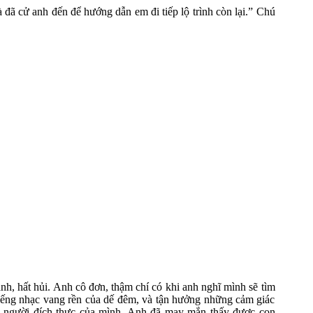
̃ cử anh đến để hướng dẫn em đi tiếp lộ trình còn lại.” Chú
, hất hủi. Anh cô đơn, thậm chí có khi anh nghĩ mình sẽ tìm
tiếng nhạc vang rền của dế đêm, và tận hưởng những cảm giác
 người đích thực của mình. Anh đã may mắn thấy được con