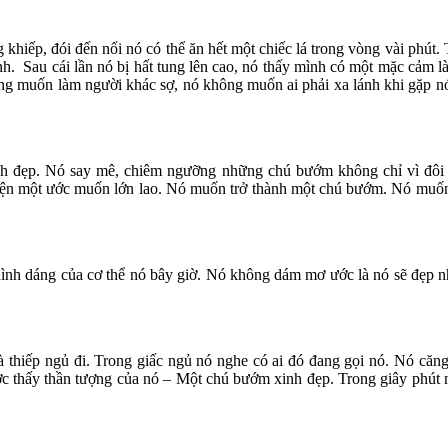
khiếp, đói đến nổi nó có thể ăn hết một chiếc lá trong vòng vài phút.
h. Sau cái lần nó bị hất tung lên cao, nó thấy mình có một mặc cảm l
g muốn làm người khác sợ, nó không muốn ai phải xa lánh khi gặp nó cả.
h đẹp. Nó say mê, chiêm ngưỡng những chú bướm không chỉ vì đôi cánh
ện một ước muốn lớn lao. Nó mu
ố
n trở thành một chú bướm. Nó muốn
 hình dáng của cơ thể nó bây giờ. Nó không dám mơ ước là nó sẽ đẹp 
à thiếp ngủ đi. Trong giấc ngủ nó nghe có ai đó đang gọi nó. Nó căn
c thấy thần tượng của nó – Một chú bướm xinh đẹp. Trong giây phút n