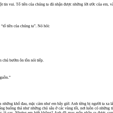
 vui. Tổ tiên của chúng ta đã nhận được những lời ước của em, và đa
“tổ tiên của chúng ta”. Nó hỏi:
 chú bướm ôn tồn nói tiếp.
guồn.”
 những khổ đau, mặc cảm như em bây giờ. Anh từng bị người ta xa lánh
 sống buông thả như những chú sâu ở các vùng tối, nơi luôn có những 
hiếc lá say. Nhưng em biết không? Anh đã may mắn nhận ra được con