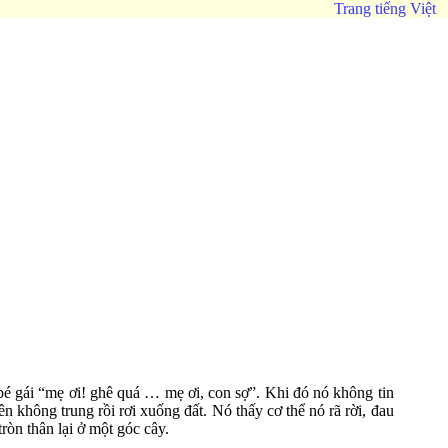
Trang tiếng Việt
bé gái “mẹ ơi! ghê quá … mẹ ơi, con sợ”. Khi đó nó không tin
n không trung rồi rơi xuống đất. Nó thấy cơ thể nó rã rời, đau
ròn thân lại ở một góc cây.