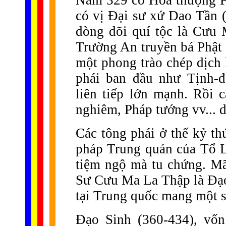
Năm 329 có Hòa thượng P
có vị Đại sư xứ Dao Tần 
dòng dõi quí tộc là Cưu
Trường An truyền bá Phật 
một phong trào chép dịch 
phái ban đầu như Tịnh-độ
liên tiếp lớn mạnh. Rồi 
nghiêm, Pháp tướng vv... 
Các tông phái ở thế kỷ th
pháp Trung quán của Tổ 
tiệm ngộ mà tu chứng. Mã
Sư Cưu Ma La Thập là Đạo 
tại Trung quốc mang một s
Đạo Sinh (360-434), vốn