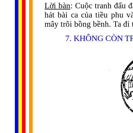
Lời bàn
: Cuộc tranh đấu 
hát bài ca của tiều phu v
mây trôi bồng bềnh. Ta đi tớ
7. KHÔNG CÒN T