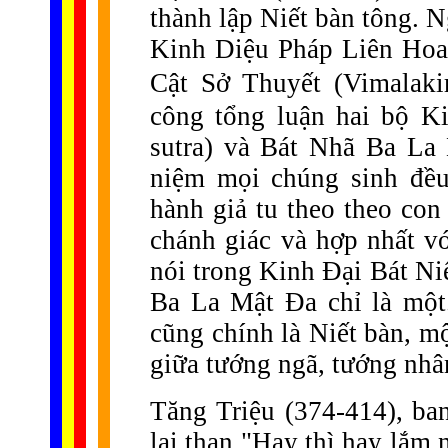
thành lập Niết bàn tông. 
Kinh Diệu Pháp Liên Hoa
Cật Sở Thuyết (Vimalakir
công tổng luận hai bộ K
sutra) và Bát Nhã Ba La M
niệm mọi chúng sinh đều
hành giả tu theo theo con
chánh giác và hợp nhất v
nói trong Kinh Đại Bát Ni
Ba La Mật Đa chỉ là một.
cũng chính là Niết bàn, m
giữa tướng ngã, tướng nhâ
Tăng Triệu (374-414), ban
lại than "Hay thì hay lắm 