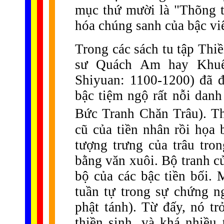
mục thứ mười là "Thõng t
hóa chúng sanh của bậc vi
Trong các sách tu tập Thi
sư Quách Am hay Khuế
Shiyuan: 1100-1200) đã đ
bậc tiệm ngộ rất nỗi da
Bức Tranh Chăn Trâu). T
cũ của tiền nhân rồi họa
tượng trưng của trâu tron
bằng văn xuôi. Bộ tranh c
bộ của các bậc tiền bối.
tuần tự trong sự chứng n
phật tánh). Từ đấy, nó t
thiền sinh, và khá nhiều