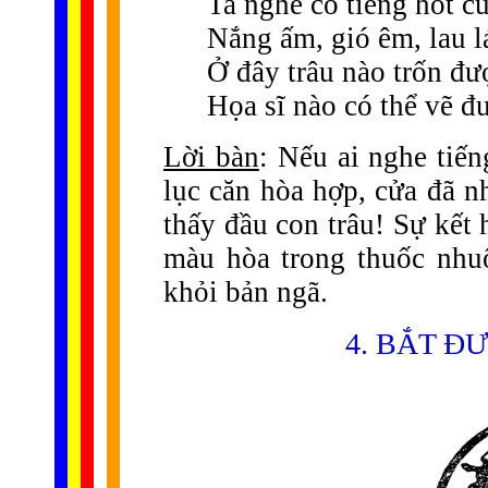
Ta nghe có tiếng hót c
Nắng ấm, gió êm, lau l
Ở đây trâu nào trốn đư
Họa sĩ nào có thể vẽ đ
Lời bàn
: Nếu ai nghe tiế
lục căn hòa hợp, cửa đã n
thấy đầu con trâu! Sự kết
màu hòa trong thuốc nhu
khỏi bản ngã.
4. BẮT Đ