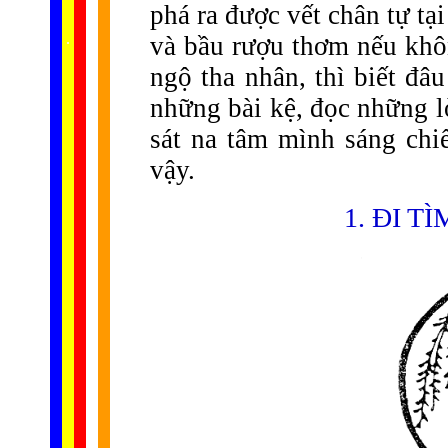
phá ra được vết chân tự tạ
......
.
.
.
.
.
và bầu rượu thơm nếu khô
...
ngộ tha nhân, thì biết đâ
những bài kệ, đọc những l
sát na tâm mình sáng ch
vậy.
1. ĐI T