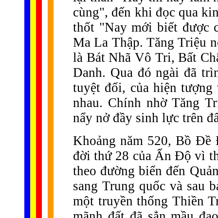
cùng", đến khi đọc qua k
thốt "Nay mới biết được 
Ma La Thập. Tăng Triệu n
là Bát Nhã Vô Tri, Bất C
Danh. Qua đó ngài đã trì
tuyệt đối, của hiện tượng
nhau. Chính nhờ Tăng Tr
nẩy nở đầy sinh lực trên đ
Khoảng năm 520, Bồ Đề Đ
đời thứ 28 của Ấn Độ vì th
theo đường biển đến Quản
sang Trung quốc và sau ba
một truyền thống Thiền T
mãnh đất đã sẳn mầu đạo