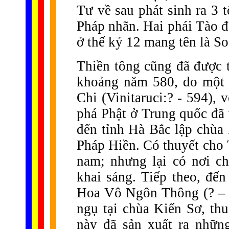
Tư về sau phát sinh ra 3 
Pháp nhãn. Hai phái Tào 
ở thế kỷ 12 mang tên là So
Thiền tông cũng đã được 
khoảng năm 580, do một 
Chi (Vinitaruci:? - 594),
phá Phật ở Trung quốc đã
đến tỉnh Hà Bắc lập chùa
Pháp Hiền. Có thuyết cho 
nam; nhưng lại có nơi c
khai sáng. Tiếp theo, đ
Hoa Vô Ngôn Thông (? – 
ngụ tại chùa Kiến Sơ, th
này đã sản xuất ra nhữn