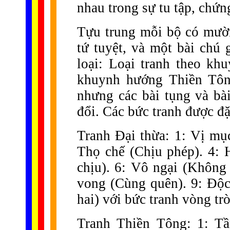
nhau trong sự tu tập, chứ
Tựu trung mỗi bộ có mười
tứ tuyệt, và một bài chú 
loại: Loại tranh theo kh
khuynh hướng Thiền Tông
nhưng các bài tụng và bà
đổi. Các bức tranh được đặ
Tranh Đại thừa: 1: Vị mục
Thọ chế (Chịu phép). 4: 
chịu). 6: Vô ngại (Không
vong (Cùng quên). 9: Độc 
hai) với bức tranh vòng trò
Tranh Thiền Tông: 1: Tầ