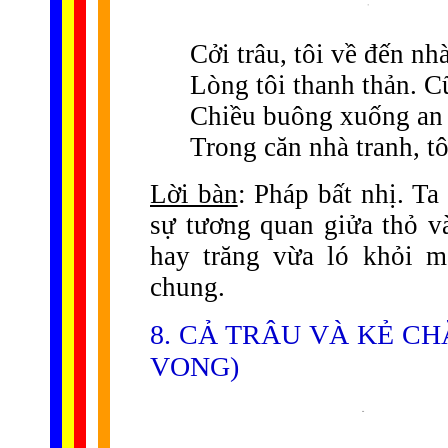
Cởi trâu, tôi về đến nh
Lòng tôi thanh thản. Cũ
Chiều buông xuống an 
Trong căn nhà tranh, tôi
Lời bàn
: Pháp bất nhị. T
sự tương quan giửa thỏ và
hay trăng vừa ló khỏi m
chung.
8. CẢ TRÂU VÀ KẺ C
VONG)