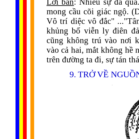
Lời bàn
: Nhiễu sự đã qu
mong cầu cõi giác ngộ. (Dị
Vô trí diệc vô đắc" ..."T
khủng bố viễn ly điên đ
cũng không trú vào nơi 
vào cả hai, mắt không hề 
trên đường ta đi, sự tán th
9. TRỞ VỀ NGU