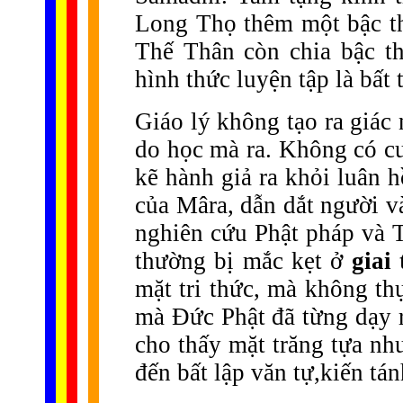
Long Thọ thêm một bậc thi
Thế Thân còn chia bậc th
hình thức luyện tập là bất 
Giáo lý không tạo ra giác
do học mà ra. Không có cu
kẽ hành giả ra khỏi luân h
của Mâra, dẫn dắt người 
nghiên cứu Phật pháp và T
thường bị mắc kẹt ở
giai 
mặt tri thức,
mà không thự
mà Đức Phật đã từng dạy r
cho thấy mặt trăng tựa nh
đến bất lập văn tự,kiến tán