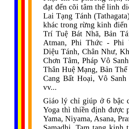
đạt đến cõi tâm thể linh d
Lai Tạng Tánh (Tathagata)
khác trong rừng kinh điể
Trí Tuệ Bát Nhã, Bản T
Atman, Phi Thức - Phi 
Diệu Tánh, Chân Như, Khô
Chơn Tâm, Pháp Vô Sanh,
Thân Huệ Mạng, Bản Thể 
Cang Bất Hoại, Vô Sanh
vv...
Giáo lý chỉ giúp ở 6 bậc 
Yoga thì thiền định được p
Yama, Niyama, Asana, Pra
Samadhi. Tam tạng kinh th