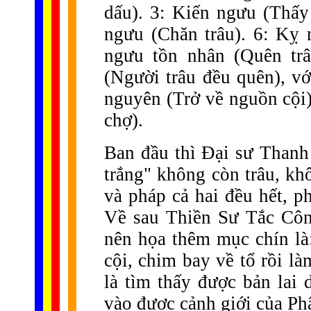
dấu). 3: Kiến ngưu (Thấy
ngưu (Chăn trâu). 6: Kỵ 
ngưu tồn nhân (Quên tr
(Người trâu đều quên), vớ
nguyên (Trở về nguồn cội)
chợ).
Ban đầu thì Đại sư Thanh
trắng" không còn trâu, kh
và pháp cả hai đều hết, p
Về sau Thiền Sư Tắc Côn
nên họa thêm mục chín là
cội, chim bay về tổ rồi l
là tìm thấy được bản lai 
vào được cảnh giới của Ph