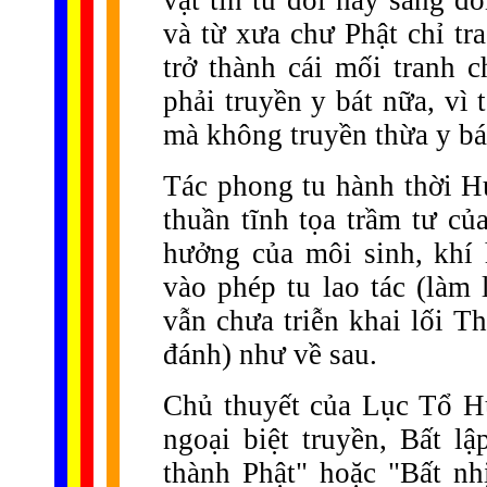
vật tin từ đời này sang đ
và từ xưa chư Phật chỉ tra
trở thành cái mối tranh c
phải truyền y bát nữa, vì t
mà không truyền thừa y bát
Tác phong tu hành thời Hu
thuần tĩnh tọa trầm tư củ
hưởng của môi sinh, khí
vào phép tu lao tác (làm
vẫn chưa triễn khai lối T
đánh) như về sau.
Chủ thuyết của Lục Tổ H
ngoại biệt truyền, Bất l
thành Phật" hoặc "Bất nh