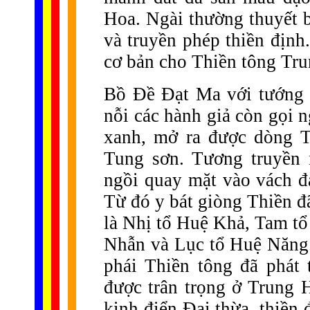
Hoa. Ngài thường thuyết 
và truyền phép thiền định
cơ bản cho Thiền tông Tr
Bồ Đề Đạt Ma với tướng m
nỗi các hành giả còn gọi n
xanh, mở ra được dòng T
Tung sơn. Tương truyền 
ngồi quay mặt vào vách đ
Từ đó y bát giòng Thiền đ
là Nhị tổ Huệ Khả, Tam t
Nhẫn và Lục tổ Huệ Năng.
phái Thiền tông đã phát t
được trân trọng ở Trung 
kinh điển Đại thừa, thiền