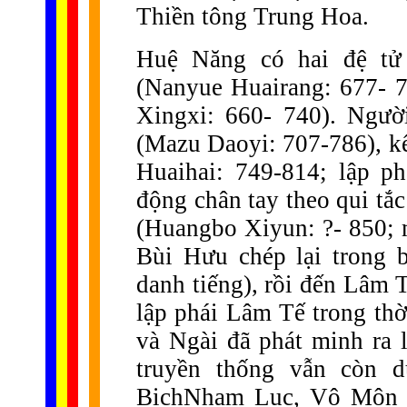
Thiền tông Trung Hoa.
Huệ Năng có hai đệ tử
(Nanyue Huairang: 677- 
Xingxi: 660- 740). Ngư
(Mazu Daoyi: 707-786), k
Huaihai: 749-814; lập p
động chân tay theo qui tắ
(Huangbo Xiyun: ?- 850; 
Bùi Hưu chép lại trong
danh tiếng), rồi đến Lâm 
lập phái Lâm Tế trong thờ
và Ngài đã phát minh ra 
truyền thống vẫn còn 
BichNham Lục, Vô Môn 