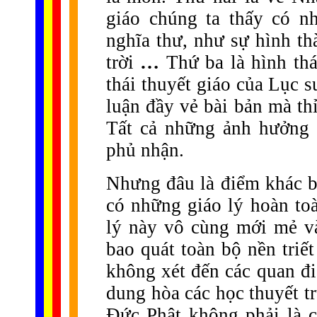
giáo chúng ta thấy có n
nghĩa thư, như sự hình thà
trời
…
Thứ ba là hình thá
thái thuyết giáo của Lục 
luận đầy vẻ bài bản mà th
Tất cả những ảnh hưởng 
phủ nhận.
Nhưng đâu là điểm khác b
có những giáo lý hoàn to
lý này vô cùng mới mẻ và
bao quát toàn bộ nền triế
không xét đến các quan đ
dung hòa các học thuyết t
Đức Phật không phải là c