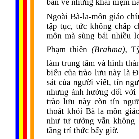
bàn về những khái niệm n
Ngoài Bà-la-môn giáo chí
tập tục, tức không chấp c
môn mà sùng bái nhiều lo
Phạm thiên
(Brahma)
, T
làm trung tâm và hình thà
biểu của trào lưu này là 
sát của người viết, tín n
nhưng ảnh hưởng đối với k
trào lưu này còn tín ngư
thoát khỏi Bà-la-môn giá
như tư tưởng vẫn không 
tầng trí thức bấy giờ.