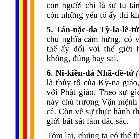
con người chỉ là sự tụ tá
còn những yếu tố ấy thì kh
5. Tán-nặc-da Tỳ-la-lê-tử
chủ nghĩa cảm hứng, có v
thế ấy đối với thế giới
không, đúng hay sai.
6. Ni-kiền-đà Nhã-đề-tử
là thủy tổ của Kỳ-na giáo
với Phật giáo. Theo sự gi
này chủ trương Vận mệnh l
cả. Còn về sự thực hành t
giới bất sát làm đặc sắc.
Tóm lại, chúng ta có thể 