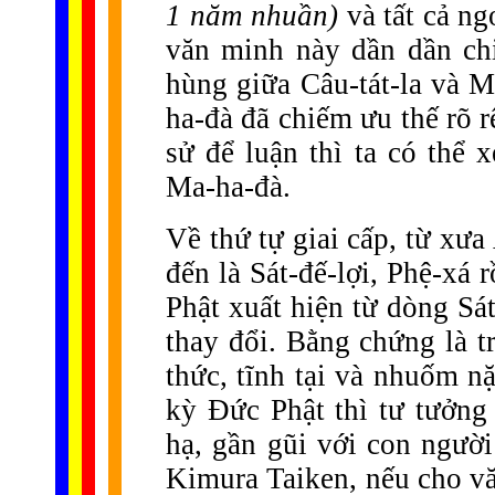
1 năm nhuần)
và tất cả ng
văn minh này dần dần chi
hùng giữa Câu-tát-la và M
ha-đà đã chiếm ưu thế rõ r
sử để luận thì ta có thể
Ma-ha-đà.
Về thứ tự giai cấp, từ xư
đến là Sát-đế-lợi, Phệ-xá 
Phật xuất hiện từ dòng Sát
thay đổi. Bằng chứng là t
thức, tĩnh tại và nhuốm nặ
kỳ Đức Phật thì tư tưởng 
hạ, gần gũi với con ngườ
Kimura Taiken, nếu cho vă