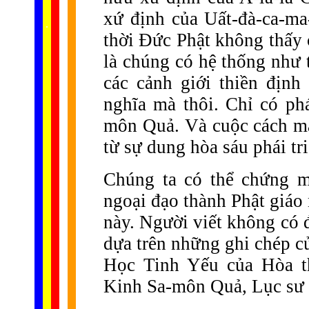
xứ định của Uất-đà-ca-m
......
.
.
.
.
.
...
thời Đức Phật không thấy 
là chúng có hệ thống như 
các cảnh giới thiền định
nghĩa mà thôi. Chỉ có ph
môn Quả. Và cuộc cách mạ
từ sự dung hòa sáu phái tri
Chúng ta có thể chứng m
ngoại đạo thành Phật giáo 
này. Người viết không có đ
dựa trên những ghi chép c
Học Tinh Yếu của Hòa 
Kinh Sa-môn Quả, Lục sư