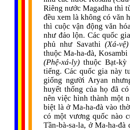
Riêng nước Magadha thì từ
đều xem là không có văn h
thì cuộc vận động văn hóa
như đảo lộn. Các quốc gia
phủ như Savathi
(Xá-vệ)
thuộc Ma-ha-đà, Kosambi
(Phệ-xá-ly)
thuộc Bạt-k
tiếng. Các quốc gia này 
giống người Aryan nhưn
huyết thống của họ đã có
nên việc hình thành một n
biệt là ở Ma-ha-đà vào thờ
có một vương quốc nào c
Tần-bà-sa-la, ở Ma-ha-đà đ