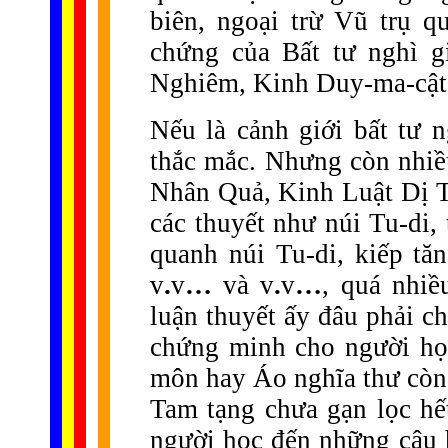
biên, ngoại trừ Vũ trụ q
chứng của Bất tư nghì g
Nghiêm, Kinh Duy-ma-cật 
Nếu là cảnh giới bất tư n
thắc mắc. Nhưng còn nhi
Nhân Quả, Kinh Luật Dị 
các thuyết như núi Tu-di, 
quanh núi Tu-di, kiếp tăn
v
.
v
…
và v
.
v
…
, quá nhiề
luận thuyết ấy đâu phải chỉ
chứng minh cho người họ
môn hay Áo nghĩa thư còn s
Tam tạng chưa gạn lọc h
người học đến những câu h