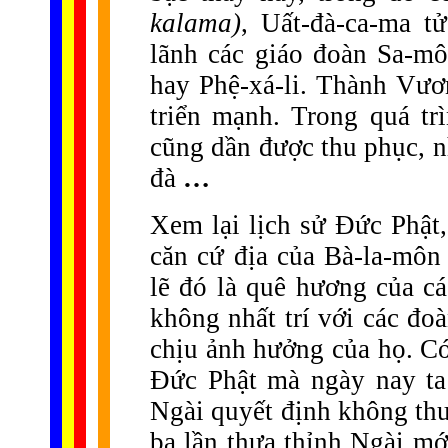
kalama)
, Uất-đà-ca-ma t
lãnh các giáo đoàn Sa-mô
hay Phệ-xá-li. Thành Vươ
triển mạnh. Trong quá tr
cũng dần được thu phục, n
đà
…
Xem lại lịch sử Đức Phật,
căn cứ địa của Bà-la-môn
lẽ đó là quê hương của c
không nhất trí với các đo
chịu ảnh hưởng của họ. Có 
Đức Phật mà ngày nay ta 
Ngài quyết định không thu
ba lần thưa thỉnh Ngài mớ