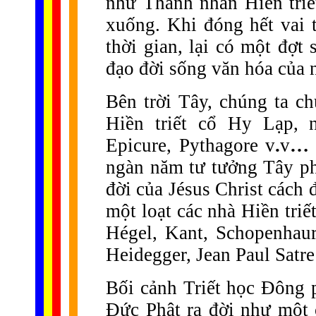
như Thánh nhân Hiền triết
xuống. Khi đóng hết vai 
thời gian, lại có một đợt
đạo đời sống văn hóa của n
Bên trời Tây, chúng ta ch
Hiền triết cổ Hy Lạp, n
Epicure, Pythagore v
.
v
ngàn năm tư tưởng Tây ph
đời của Jésus Christ cách
một loạt các nhà Hiền triết
Hégel, Kant, Schopenhaur
Heidegger, Jean Paul Satre
Bối cảnh Triết học Đông 
Đức Phật ra đời như một 