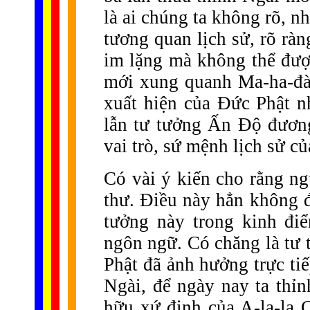
là ai chúng ta không rõ, n
tương quan lịch sử, rõ rà
im lặng mà không thể đượ
mới xung quanh Ma-ha-đà
xuất hiện của Đức Phật n
lẫn tư tưởng Ấn Độ đương
vai trò, sứ mệnh lịch sử c
Có vài ý kiến cho rằng ng
thư. Điều này hẳn không 
tưởng này trong kinh điể
ngôn ngữ. Có chăng là tư 
Phật đã ảnh hưởng trực ti
Ngài, để ngày nay ta thỉ
hữu xứ định của A-la-la C