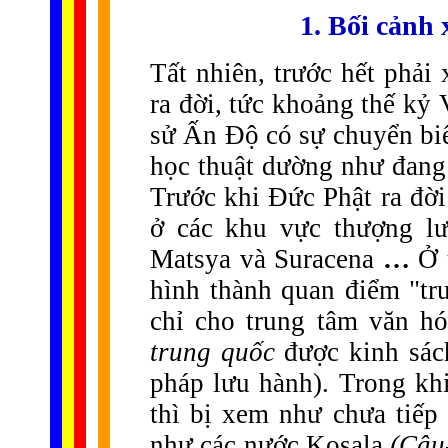
1. Bối cảnh 
Tất nhiên, trước hết phải
ra đời, tức khoảng thế kỷ 
sử Ấn Độ có sự chuyển biến
học thuật dường như đan
Trước khi Đức Phật ra đờ
ở các khu vực thượng lư
Matsya và Suracena
…
Ở 
hình thành quan điểm "tr
chỉ cho trung tâm văn hó
trung quốc
được kinh sác
pháp lưu hành). Trong kh
thì bị xem như chưa tiế
như các nước Kosala
(Câu-