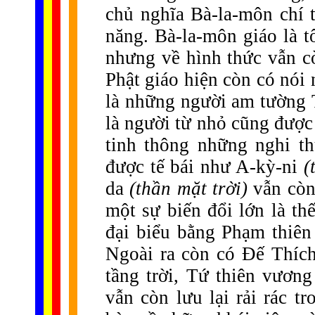
chủ nghĩa Bà-la-môn chí 
năng. Bà-la-môn giáo là t
nhưng về hình thức vẫn cò
Phật giáo hiện còn có nói 
là những người am tường 
là người từ nhỏ cũng được
tinh thông những nghi th
được tế bái như A-kỳ-ni
(
da
(thần mặt trời)
vẫn còn
một sự biến đổi lớn là th
đại biểu bằng Phạm thiê
Ngoài ra còn có Đế Thíc
tầng trời, Tứ thiên vươ
vẫn còn lưu lại rải rác t