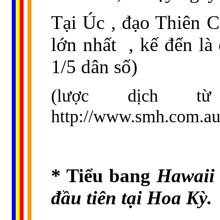
Tại Úc , đạo Thiên C
lớn nhất
, kế đến l
1/5 dân số)
(lược dịch t
http://www.smh.com.au
* Tiểu bang
Hawaii 
đầu tiên tại Hoa Kỳ.