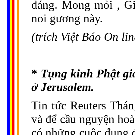
đáng. Mong mỏi , Gi
noi gương này.
(trích Việt Báo On li
*
Tụng kinh Phật gi
ở Jerusalem.
Tin tức Reuters Thán
và để cầu nguyện hoà
có những cuộc đụng đ