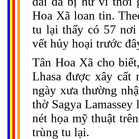
đài đã bị hư vì thời
Hoa Xã loan tin. The
tu lại thấy có 57 nơ
vết hủy hoại trước đâ
Tân Hoa Xã cho biết
Lhasa được xây cất 
ngày xưa thường nhập
thờ Sagya Lamassey l
nét họa mỹ thuật trê
trùng tu lại.