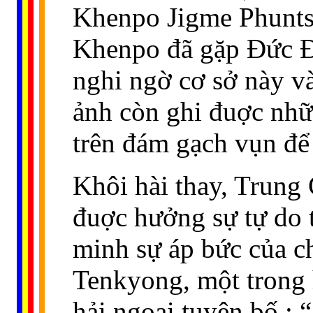
Khenpo Jigme Phunts
Khenpo đã gặp Đức Đ
nghi ngờ cơ sở này v
ảnh còn ghi đuợc nhữ
trên đám gạch vụn để 
Khôi hài thay, Trung
đuợc hưởng sự tự do 
minh sự áp bức của 
Tenkyong, một trong h
hải ngoại tuyên bố : 