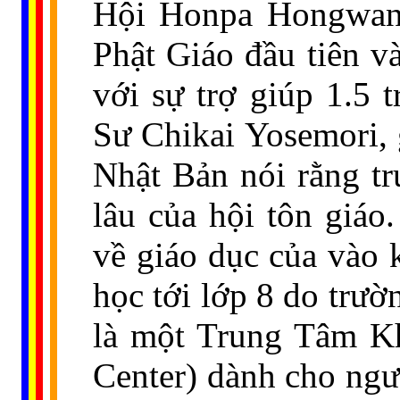
Hội Honpa Hongwanji
Phật Giáo đầu tiên v
với sự trợ giúp 1.5 
Sư Chikai Yosemori, 
Nhật Bản nói rằng tr
lâu của hội tôn giáo
về giáo dục của vào 
học tới lớp 8 do trư
là một Trung Tâm Kh
Center) dành cho ngườ