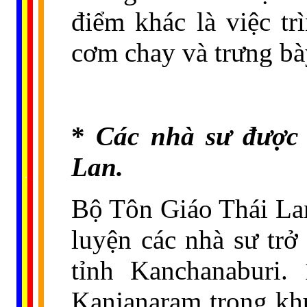
điểm khác là việc tr
cơm chay và trưng bày
*
Các nhà sư được x
Lan.
......
..
.
..
.
.
...
Bộ Tôn Giáo Thái Lan
luyện các nhà sư trở
tỉnh Kanchanaburi.
Kanjanaram trong kh