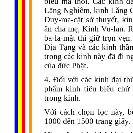
biểu mà thôi. Các kinh đạ
Lăng Nghiêm, kinh Lăng G
Duy-ma-cật sở thuyết, ki
......
.
.
.
.
.
...
ân cha mẹ, Kinh Vu-lan.
ba-la-mật thì giữ trọn vẹ
Địa Tạng và các kinh thần
trong các kinh này đã đi n
của đức Phật.
4. Đối với các kinh đại t
phẩm kinh tiêu biểu chứ
trong kinh.
Với cách chọn lọc này, 
1000 đến 1500 trang giấy.