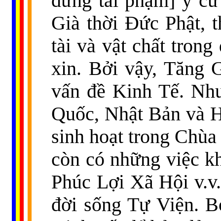
đừng tái phạm
]
y cứ
Già thời Đức Phật, t
tài và vật chất tron
xin. Bởi vậy, Tăng G
vấn đề Kinh Tế. Như
Quốc, Nhật Bản và H
sinh hoạt trong Chùa
còn có những việc k
Phúc Lợi Xã Hội v.v.
đời sống Tự Viện. B