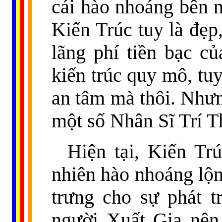
cái hào nhoáng bên n
Kiến Trúc tuy là đẹp
lãng phí tiền bạc c
kiến trúc quy mô, tu
an tâm mà thôi. Nhưn
một số Nhân Sĩ Trí T
Hiện tại, Kiến Tr
nhiên hào nhoáng lộn
trưng cho sự phát t
người Xuất Gia nên 