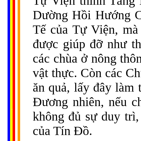
Tự Viện thỉnh Tăng 
Dường Hồi Hướng Cô
Tế của Tự Viện, mà 
được giúp đỡ như th
các chùa ở nông thôn
vật thực. Còn các Chù
ăn quả, lấy đây làm 
Đương nhiên, nếu c
......
..
.
..
.
.
...
không đủ sự duy trì
của Tín Đồ.