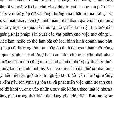
n lợi về mặt vật chất cho vị ấy duy trì cuộc sống tôn giáo của
 ỷ vào sự giúp đở và cúng dường của Phật tử; mà trái lại, vị
ào, và mặt khác, nên tự mình mạnh dạn tham gia vào hoạt động
 trồng trọt rau quả; cày ruộng trồng lúa; làm đậu hũ, sữa đậu
iảng Phật pháp; sản xuất các vật phẩm cho việc thờ cúng;…
 việc làm; hoặc có thể làm bất cứ loại hình kinh doanh nào phù
g pháp có được nguồn thu nhập ổn định để hoàn thành tốt công
c quần sanh.
Thế nhưng! b
ên cạnh đó, chúng ta cần phải nhận
ư tưởng của mình cũng như tha nhân nếu như vị ấy thiếu ý thức
 động kinh doanh kinh tế. Vì theo quy tắc của những nhà kinh
vậy, hầu hết các giới doanh nghiệp khi bước vào thương trường
kếm hầu tôn vinh sự tồn tại và phát triển việc kinh doanh của
nào để khỏi vướng vào những quy tắc không theo luật lệ nhưng
oằng pháp trong thời hiện đại đang phải đối diện. Rất mong sự