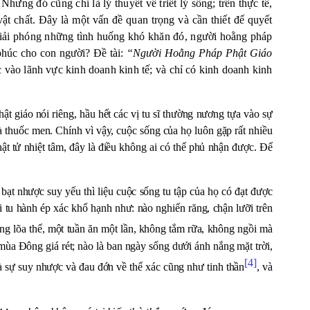
Nhưng đó cũng chỉ là lý thuyết về triết lý sống; trên thực tế,
ật chất. Đây là một vấn đề quan trọng và cần thiết để quyết
 giải phóng những tình huống khó khăn đó, người hoằng pháp
 phúc cho con người? Đề tài:
“Người Hoằng Pháp Phật Giáo
 vào lãnh vực kinh doanh kinh tế; và chỉ có kinh doanh kinh
t giáo nói riêng, hầu hết các vị tu sĩ thường nương tựa vào sự
à thuốc men. Chính vì vậy, cuộc sống của họ luôn gặp rất nhiều
t tử nhiệt tâm, đây là điều không ai có thể phủ nhận được. Để
bạt nhược suy yếu thì liệu cuộc sống tu tập của họ có đạt được
ối tu hành ép xác khổ hạnh
như: nào nghiến răng, chận lưỡi trên
ống lõa thể, một tuần ăn một lần, không tắm rữa, không ngồi mà
mùa Đông giá rét; nào là ban ngày sống dưới ánh nắng mặt trời,
[4]
à sự suy nhược và đau đớn về thể xác cũng như tinh thần
, và