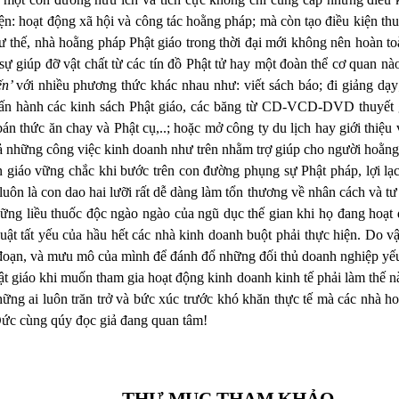
n: hoạt động xã hội và công tác hoằng pháp; mà còn tạo điều kiện thuậ
thế, nhà hoằng pháp Phật giáo trong thời đại mới không nên hoàn toàn
sự giúp đỡ vật chất từ các tín đồ Phật tử hay một đoàn thể cơ quan n
ến’
với nhiều phương thức khác nhau như: viết sách báo; đi giảng dạy;
ấn hành các kinh sách Phật giáo, các băng từ CD-VCD-DVD thuyết g
án thức ăn chay và Phật cụ,..; hoặc mở công ty du lịch hay giới thiệu
cả những công việc kinh doanh như trên nhằm trợ giúp cho người hoằn
n giáo vững chắc khi bước trên con đường phụng sự Phật pháp, lợi lạ
luôn là con dao hai lưỡi rất dễ dàng làm tổn thương về nhân cách và t
hững liều thuốc độc ngào ngào của ngũ dục thế gian khi họ đang hoạt
 luật tất yếu của hầu hết các nhà kinh doanh buột phải thực hiện. Do 
ủ đoạn, và mưu mô của mình để đánh đổ những đối thủ doanh nghiệp yếu 
t giáo khi muốn tham gia hoạt động kinh doanh kinh tế phải làm thế 
những ai luôn trăn trở và bức xúc trước khó khăn thực tế mà các nhà h
 Đức cùng qúy đọc giả đang quan tâm!