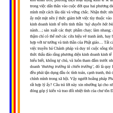
...
trong việc dấn thân vào cuộc đời qua hai phương diệ
mình một cách lâu dài và vững chắc. Nhận thức như 
ấy một mặt nên ý thức giảm bớt việc tùy thuộc vào 
kinh doanh kinh tế trên tinh thần
‘tuỳ duyên bất bi
nành…; sản xuất các thực phẩm chay; làm nhang; 
thậm chí có thể mở các cửa hiệu vẽ tranh ảnh, hay b
hợp với tư tưởng và tinh thần của Phật giáo… Tất 
việc truyền bá Chánh pháp và duy trì cuộc sống tô
thức thấu đáo rằng phương diện kinh doanh kinh tế 
hiểu biết, không tự chủ, và luôn tham đắm trước n
doanh
‘thương trường là chiến trường’
, đó là quy
đều phải tận dụng đầu óc tính toán, cạnh tranh, th
chính mình trong xã hội. Vậy người hoằng pháp Phậ
rất hợp lý ấy? Câu trả lời này xin nhường lại cho 
đóng góp ý kiến và trao đổi nhiệt tình của chư tôn