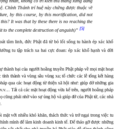
ợng nhân, không có tri kiến thù thắng xứng đáng
ệ. Chính Thánh trí huệ này chứng được thuộc về
, by this course, by this mortification, did not
this? It was that by these there is no reaching the
[5]
t to the complete destruction of anguish)”
át tâm linh, đức Phật đã từ bỏ lối sống tu hành ép xác khổ
ường tu tập trách xa hai cực đoan: ép xác khổ hạnh và đời
sự thành bại của người hoằng truyền Phật pháp về mọi mặt hoạt
 tỉnh thành và vùng sâu vùng xa; tổ chức các lễ tổng kết hàng
t pháp qua các hoạt động từ thiện xã hội như: giúp đở những gia
; v.v… Tất cả các mặt hoạt động vừa kể trên, người hoằng pháp
họ cũng phải nhờ vào sự ủng hộ và giúp đở của Phật tử, các nhà
.
 mặt với nhiều khó khăn, thách thức và trở ngại trong việc tu
chính mình để làm kinh doanh kinh tế. Để tháo gỡ được những
iện vật chất cho nhà truyền bá Phật giáo dễ dàng thành công