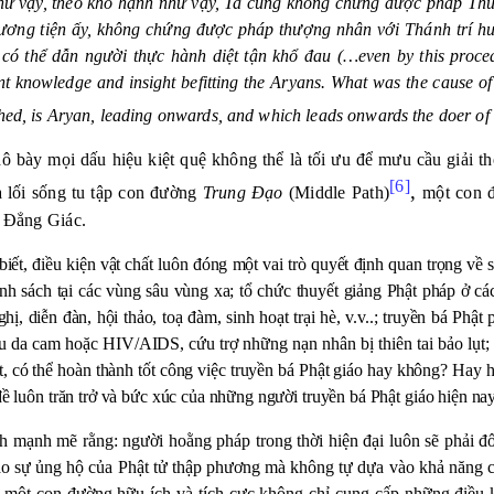
hư vậy, theo khổ hạnh như vậy, Ta cũng không chứng được pháp Thư
ương tiện ấy, không chứng được pháp thượng nhân với Thánh trí hu
 thể dẫn người thực hành diệt tận khổ đau (…even by this procedure
nt knowledge and insight befitting the Aryans. What was the cause of 
ed, is Aryan, leading onwards, and which leads onwards the doer of i
bày mọi dấu hiệu kiệt quệ không thể là tối ưu để mưu cầu giải tho
[6]
,
à lối sống tu tập con đường
Trung Đạo
(Middle Path)
một con đ
h Đẳng Giác.
iết, điều kiện vật chất luôn
đóng một vai trò quyết định quan trọng về 
nh sách tại các vùng sâu vùng xa; tổ chức thuyết giảng Phật pháp ở các
hị, diễn đàn, hội thảo, toạ đàm, sinh hoạt trại hè, v.v..; truyền bá Phậ
àu da cam hoặc HIV/
AIDS, cứu trợ những nạn nhân bị thiên tai bảo lụt
ất, có thể hoàn thành tốt công việc truyền bá Phật giáo hay không? Hay 
ề luôn trăn trở và bức xúc của những người truyền bá Phật giáo hiện nay
h mạnh mẽ rằng: người hoằng pháp trong thời hiện đại luôn sẽ phải đối
ào sự ủng hộ của Phật tử thập phương mà không tự dựa vào khả năng 
à một con đường hữu ích và tích cực không chỉ cung cấp những điều k