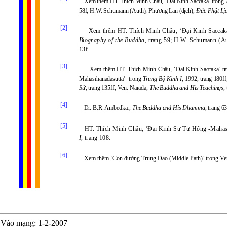
Xem thêm HT. Thích Minh Châu, ‘Đại Kinh Saccaka’ trong
58f; H.W. Schumann (Auth), Phương Lan (dịch),
Đức Phật Lị
[2]
Xem thêm HT. Thích Minh Châu, ‘Đại Kinh Saccak
Biography of the Buddha
, trang 59; H.W. Schumann (A
13f.
[3]
Xem thêm HT. Thích Minh Châu, ‘Đại Kinh Saccaka’ t
Mahāsīhanādasutta’ trong
Trung Bộ Kinh I
, 1992, trang 180f
Sử
, trang 135ff; Ven. Narada,
The Buddha and His Teachings
,
[4]
Dr. B.R. Ambedkar,
The Buddha and His Dhamma
, trang 63
[5]
HT. Thích Minh Châu, ‘Đại Kinh Sư Tử Hống -Mahāsī
I,
trang
108.
[6]
Xem thêm ‘Con đường Trung Đạo (Middle Path)’ trong Ven
Vào mạng
: 1-2-2007