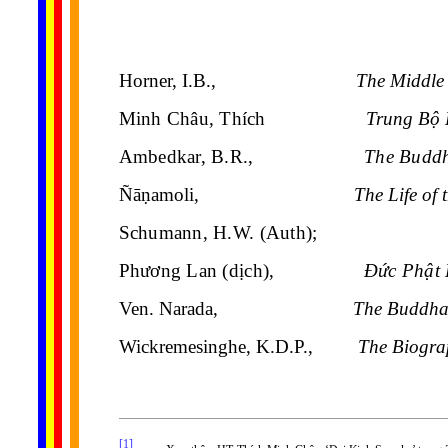
Horner, I.B.,
The Middle
Minh Châu, Thích
Trung Bộ 
Ambedkar, B.R.,
The Budd
Ñā
ṇ
amoli,
The Life of
Schumann, H.W. (Auth);
Phương Lan (dịch),
Đức Phật 
Ven. Narada,
The Buddha
Wickremesinghe, K.D.P.,
The Biogra
[1]