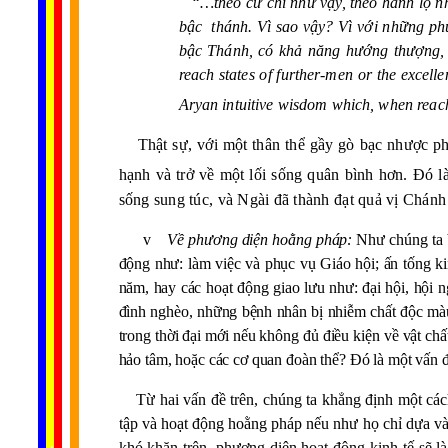
“…theo cử chỉ như vậy, theo hành lộ n
bậc thánh. Vì sao vậy? Vì với những ph
bậc Thánh, có khả năng hướng thượng, có
reach states of further-men or the excelle
Aryan intuitive wisdom which, when reach
Thật sự, với một thân thể gầy gò bạc nhược phô 
hạnh và trở về một lối sống quân bình hơn. Đó l
sống sung túc, và Ngài đã thành đạt quả vị Chán
v
Về phương diện hoằng pháp:
Như chúng ta b
động như: làm việc và phục vụ Giáo hội; ấn tống ki
năm, hay các hoạt động giao lưu như: đại hội, hội ng
đình nghèo, những bệnh nhân bị nhiễm chất độc m
trong thời đại mới nếu không đủ điều kiện về vật ch
hảo tâm, hoặc các cơ quan đoàn thể? Đó là một vấn đ
Từ hai vấn đề trên, chúng ta khẳng định một các
tập và hoạt động hoằng pháp nếu như họ chỉ dựa v
......
..
.
..
.
.
khó khăn trên, phương diện hoạt động kinh tế sẽ l