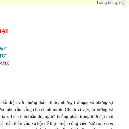
Trang tiếng Việt
ĐẠI
Đại”
 TƯ
HPTƯ)
i đối diện với những thách thức, những trở ngại và những sự
ược nhu cầu sống cho chính mình. Chính vì vậy, tư tưởng và
tạp. Trên tinh thần đó, người hoằng pháp trong thời đại mới
phải dấn thân vào xã hội để thực hiện công việc
‘cứu khổ ban