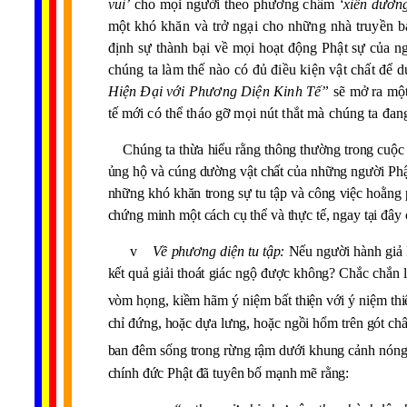
vui’
cho mọi người theo phương châm
‘xiển dươn
một khó khăn và trở ngại cho những nhà truyền bá 
định sự thành bại về mọi hoạt động Phật sự của 
chúng ta làm thế nào có đủ điều kiện vật chất để 
Hiện Đại với Phương Diện Kinh Tế”
sẽ mở ra một
tế mới có thể tháo gỡ mọi nút thắt mà chúng ta đan
Chúng ta thừa hiểu rằng thông thường trong cuộc sốn
ủng hộ và cúng dường vật chất của những người Phật 
những khó khăn trong sự tu tập và công việc hoằng 
chứng minh một cách cụ thể và thực tế, ngay tại đây 
v
Về phương diện tu tập:
Nếu người hành giả P
kết quả giải thoát giác ngộ được không? Chắc chắn 
vòm họng, kiềm hãm ý niệm bất thiện với ý niệm thi
chỉ đứng, hoặc dựa lưng, hoặc ngồi hổm trên gót châ
ban đêm sống trong rừng rậm dưới khung cảnh nóng
chính đức Phật đã tuyên bố mạnh mẽ rằng: