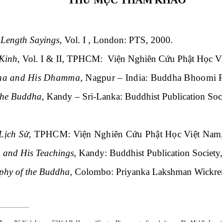
THƯ MỤC THAM KHẢO
 Length Sayings
,
Vol. I , London: PTS, 2000.
Kinh
,
Vol. I & II, TPHCM: Viện Nghiên Cứu Phật Học V
ha and His Dhamma
, Nagpur – India: Buddha Bhoomi P
 the Buddha
, Kandy – Sri-Lanka: Buddhist Publication Soc
Lịch Sử
, TPHCM: Viện Nghiên Cứu Phật Học Việt Nam
 and His Teachings
, Kandy: Buddhist Publication Society
phy of the Buddha
, Colombo: Priyanka Lakshman Wickr