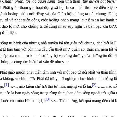
g Chánh pháp, lợi lạc quần sanh’
trên tinh thần
‘tuỳ duyên bất biến.’
Phật giáo tham gia hoạt động xã hội là sự thiếu thốn về điều kiện v
ngành hoằng pháp nói riêng và của Giáo hội chúng ta nói chung. Để
duy trì và phát triển công việc hoằng pháp mang lại niềm an lạc hạnh
 đạo lộ mới cho chúng ta để cùng nhau suy nghĩ và bàn bạc khi bước
g đối diện.
g tu hành của những nhà truyền bá tôn giáo nói chung, đặc biệt là Phậ
tử hảo tâm với bốn nhu cầu cần thiết như: quần áo, thức ăn, nệm lót v
pháp của mình trừ khi có sự ủng hộ và cúng dường của những tín đồ Phậ
chúng ta cùng tìm hiểu hai vấn đề như sau:
hật giáo muốn phát triển tâm linh với một bao tử đói khát và thân hình 
là không, vì chính đức Phật đã từng thử nghiệm cho chính mình bằng l
[1]
[2]
ện,
v.v..; nào kiềm chế hơi thở từ mũi, miệng và lỗ tai,
v.v..; nào s
n; nào là ban ngày sống trong rừng thưa, ban đêm sống ngoài trời giữa 
[3]
 buéc của mùa Hè mang lại;
v.v.. Thế nhưng, kết quả mang đến chỉ l