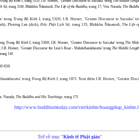
Trung Bộ Kinh I
, trang 531f; I.B. Horner, ‘Greater Discourse to Saccaka’ trong
The Middle Length
ch Sử
, trang 134f; Bhikkhu Ñā
ṇ
amoli,
The Life of the Buddha
,
trang
17; Ven. Narada,
The Buddha
a’ trong
Trung Bộ Kinh I
, trang 532ff; I.B. Horner, ‘Greater Discourse to Saccaka’ t
uth), Phương Lan (dịch),
Đức Phật Lịch Sử
, trang 135; Bhikkhu Ñā
ṇ
amoli,
The Life o
rong
Trung Bộ Kinh I
, trang 536ff; I.B. Horner, ‘Greater Discourse to Saccaka’ trong
The Midd
f; I.B. Horner, ‘Greater Discourse the Lion’s Roar - Mahāsīhanādasutta’ trong
The Middle Length
 trang 14f.
ff-65ff.
hanādasutta’ trong
Trung Bộ Kinh I
, trang 187f. Xem thêm I.B. Horner, ‘Greater Disc
. Narada,
The Buddha and His Teachings
,
trang
17f.
http://www.buddhismtoday.com/viet/kinhte/hoangphap_kinhte.
Trở về mục "
Kinh tế Phật giáo
"