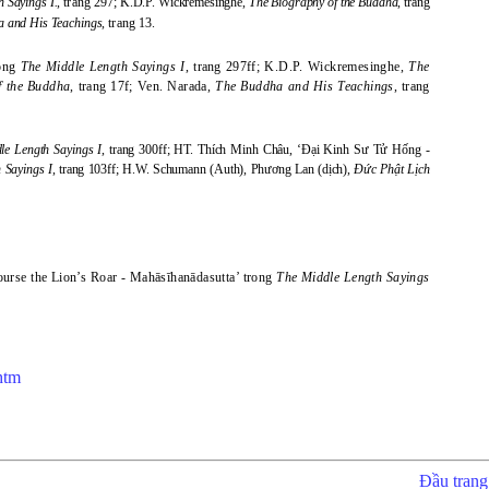
 Sayings I.
,
trang
297; K.D.P. Wickremesinghe,
The Biography of the Buddha
, trang
 and His Teachings
,
trang
13.
rong
The Middle Length Sayings I
,
trang
297ff; K.D.P. Wickremesinghe,
The
f the Buddha
,
trang
17f; Ven. Narada,
The Buddha and His Teachings
,
trang
le Length Sayings I
, trang 300ff; HT. Thích Minh Châu, ‘Đại Kinh Sư Tử Hống -
 Sayings I
, trang 103ff; H.W. Schumann (Auth), Phương Lan (dịch),
Đức Phật Lịch
ourse the Lion’s Roar - Mahāsīhanādasutta’ trong
The Middle Length Sayings
htm
Đầu trang