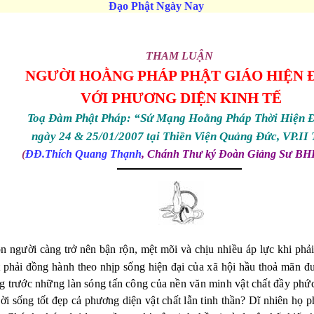
Đạo Phật Ngày Nay
THAM LUẬN
NGƯỜI HOẰNG PHÁP PHẬT GIÁO HIỆN 
VỚI PHƯƠNG DIỆN KINH TẾ
Toạ Đàm Phật Pháp: “Sứ Mạng Hoằng Pháp Thời Hiện 
ngày 24 & 25/01/2007 tại Thiền Viện Quảng Đức, VP.II
(
Đ
Đ.Thích Quang Thạnh
, Chánh Thư ký Đoàn Giảng Sư B
on người càng trở nên bận rộn, mệt mõi và chịu nhiều áp lực khi phả
t phải đồng hành theo nhịp sống hiện đại của xã hội hầu thoả mãn đ
 trước những làn sóng tấn công của nền văn minh vật chất đầy phức 
đời sống tốt đẹp cả phương diện vật chất lẫn tinh thần? Dĩ nhiên họ 