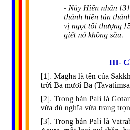
- Này Hiền nhân [3]
thánh hiền tán thánh
vị ngọt tối thượng [
giết nó không sầu
.
III- 
[1]. Magha là tên của Sakkh
trời Ba mươi Ba (Tavatimsa
[2]. Trong bản Pali là Gota
vừa đủ nghĩa vừa trang trọn
[3]. Trong bản Pali là Vatr