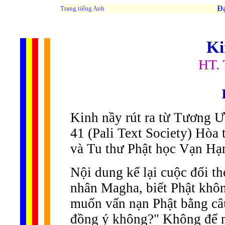
Đạ
Trang tiếng Anh
Ki
HT. 
Kinh nầy rút ra từ Tương Ư
41 (Pali Text Society) Hòa
và Tu thư Phật học Vạn Hạ
Nội dung kể lại cuộc đối th
nhân Magha, biết Phật không
muốn vấn nạn Phật bằng câu
đồng ý không?" Không để mì