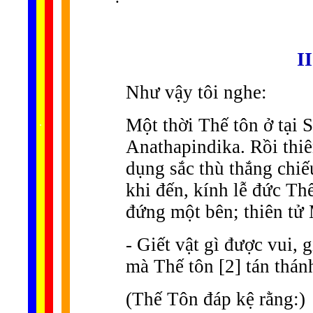
I
Như vậy tôi nghe:
......
Một thời Thế tôn ở tại S
.
.
.
.
.
...
Anathapindika. Rồi thiê
dụng sắc thù thắng chiế
khi đến, kính lễ đức Thế
đứng một bên; thiên tử 
- Giết vật gì được vui, 
mà Thế tôn [2] tán thánh
(Thế Tôn đáp kệ rằng:)