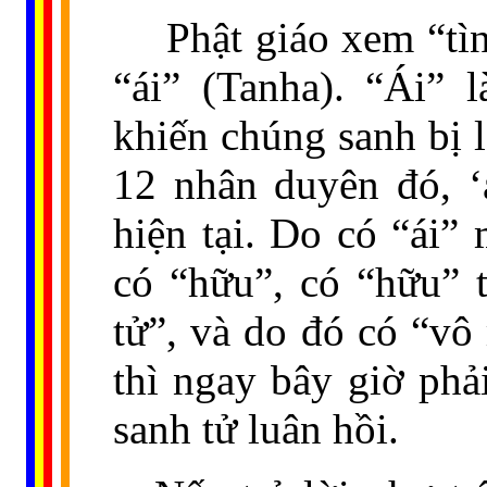
Phật giáo xem “tìn
“ái” (Tanha). “Ái” 
khiến chúng sanh bị l
12 nhân duyên đó, ‘
hiện tại. Do có “ái” 
có “hữu”, có “hữu” t
tử”, và do đó có “v
thì ngay bây giờ phải
sanh tử luân hồi.