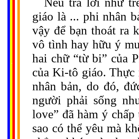
Nếu trả lời như tr
giáo là ... phi nhân 
vậy để bạn thoát ra 
vô tình hay hữu ý mu
hai chữ “từ bi” của 
......
..
.
..
.
.
...
của Ki-tô giáo. Thực 
nhân bản, do đó, đứ
người phải sống như
love” đã hàm ý chấp 
sao có thể yêu mà kh