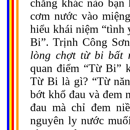
chẳng khác nào bạn 
cơm nước vào miệng!
hiểu khái niệm “tình
Bi”. Trịnh Công Sơn 
lòng chợt từ bi bất
quan điểm “Từ Bi” k
Từ Bi là gì? “Từ năn
bớt khổ đau và đem n
đau mà chỉ đem niề
nguyên ly nước muối