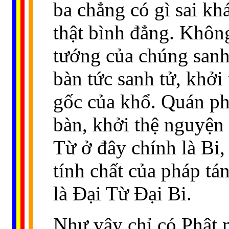
ba chẳng có gì sai kh
thật bình đẳng. Không
tướng của chúng sanh
bàn tức sanh tử, khởi 
gốc của khổ. Quán phi
bàn, khởi thệ nguyện
Từ ở đây chính là Bi,
tính chất của pháp tán
là Ðại Từ Ðại Bi.
Như vậy chỉ có Phật m