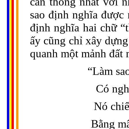
cần thống nhất với n
sao định nghĩa được 
định nghĩa hai chữ “t
ấy cũng chỉ xây dựn
quanh một mảnh đất 
“Làm sao
Có ngh
Nó chiế
Bằng mây