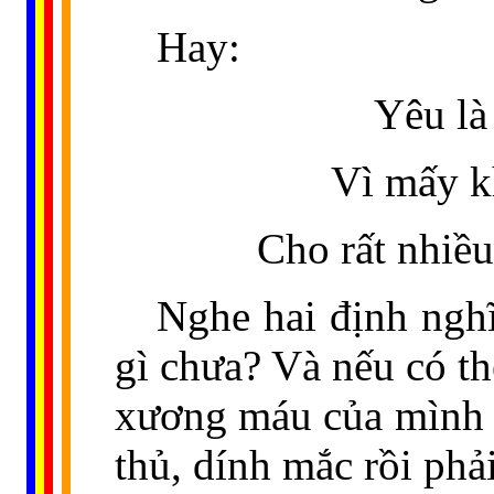
Hay:
Yêu là
Vì mấy k
Cho rất nhiề
Nghe hai định nghĩ
gì chưa? Và nếu có t
xương máu của mình t
thủ, dính mắc rồi phả