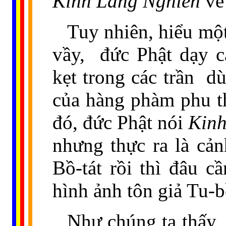
Kinh Lăng Nghiên
về
Tuy nhiên, hiểu mộ
vầy,
đức Phật dạy c
kẹt trong các trần
dù
của hàng phàm phu th
đó, đức Phật nói
Kinh
nhưng thực ra là cả
Bồ-tát rồi thì đâu 
hình ảnh tôn giả Tu-b
Như chúng ta thấy, 