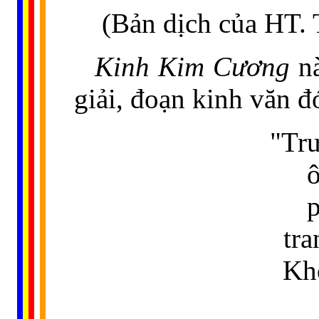
(Bản dịch của HT. 
Kinh Kim Cương
nà
giải, đoạn kinh văn đ
"Trư
ô
p
tra
Kh