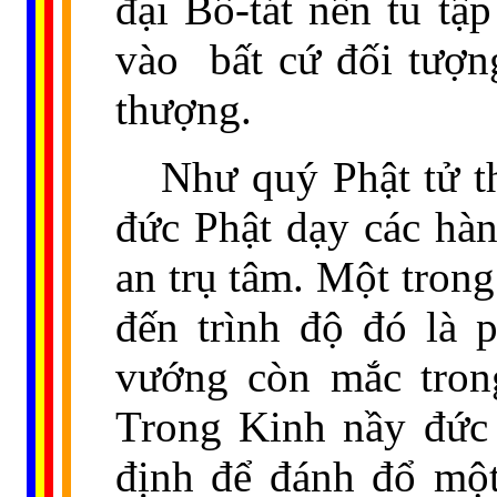
đại Bồ-tát nên tu tậ
vào
bất cứ đối tượn
thượng.
Như quý Phật tử t
đức Phật dạy các hàn
an trụ tâm. Một tron
đến trình độ đó là p
vướng còn mắc trong
Trong Kinh nầy đức 
định để đánh đổ mộ