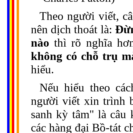
Theo người viết, câ
nên dịch thoát là:
Đừn
nào
thì rõ nghĩa hơ
không có chỗ trụ m
hiểu.
Nếu hiểu theo cách
người viết xin trình
sanh kỳ tâm" là câu 
các hàng đại Bồ-tát c