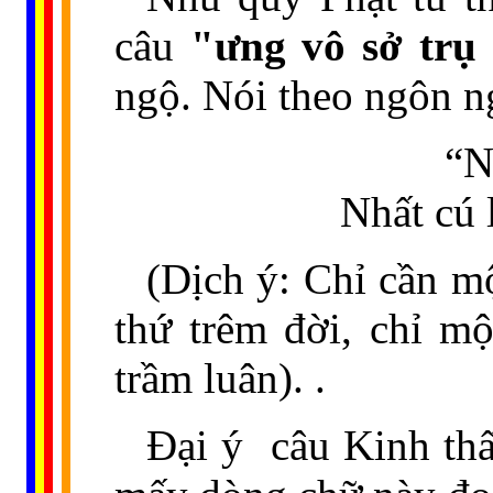
câu
"ưng vô sở trụ
ngộ. Nói theo ngôn ng
“N
Nhất cú 
(Dịch ý: Chỉ cần m
thứ trêm đời, chỉ mộ
trầm luân). .
Đại ý
câu Kinh th