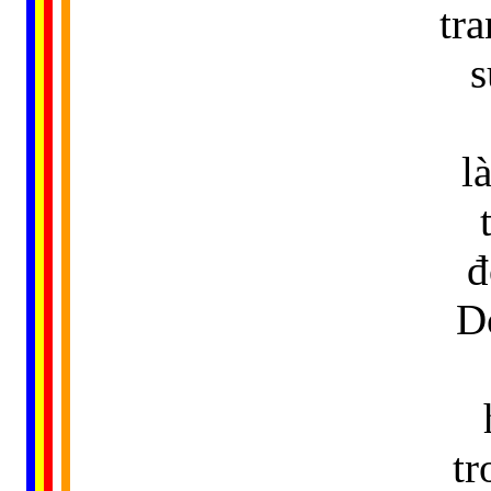
tr
s
l
đ
D
tr