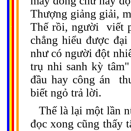
mấy dòng chữ này đọc
Thượng giảng giải, m
......
Thế rồi, người
viết 
..
.
..
.
.
...
chẳng hiểu được đại
như có người đột nhiê
trụ nhi sanh kỳ tâm"
đầu hay công án
th
biết ngỏ trả lời.
Thế là lại một lần 
đọc xong cũng thấy t