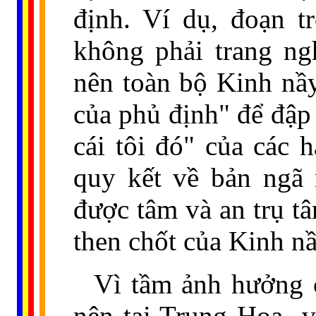
định. Ví dụ, đoạn t
không phải trang ng
nên toàn bộ Kinh nầ
của phủ định" để đập đ
cái tôi đó" của các
quy kết về bản ngã
được tâm và an trụ tâ
then chốt của Kinh nầ
Vì tầm ảnh hưởng c
nên tại Trung Hoa
v