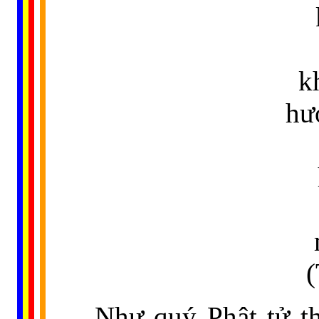
k
hư
(
Như quý Phật tử t