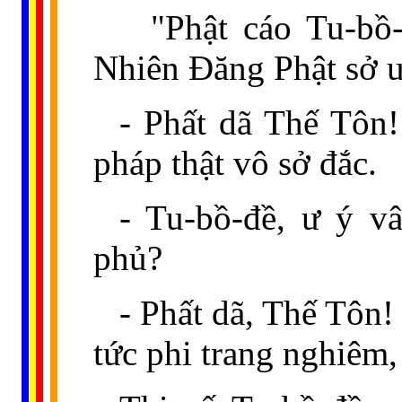
"Phật cáo Tu-bồ
Nhiên Đăng Phật sở ư
- Phất dã Thế Tôn!
pháp thật vô sở đắc.
- Tu-bồ-đề, ư ý v
phủ?
- Phất dã, Thế Tôn!
tức phi trang nghiêm,