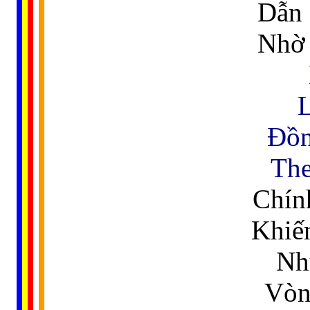
......
Dẫn 
..
.
..
.
.
...
Nhờ 
L
Đồn
The
Chín
Khiến
Nh
Vòng