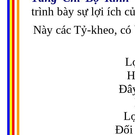
trình bày sự lợi ích 
Này các Tỷ-kheo, có
L
H
Đây
Lợ
Đối