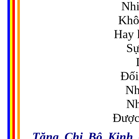
Nhi
Khô
Hay 
Sự
Đối
Nh
Nh
Được
Tăng Chi Bộ Kinh