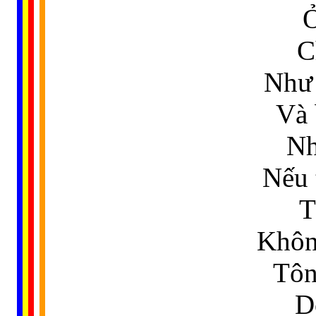
Ở
C
Như 
Và 
Nh
Nếu 
T
Khôn
Tôn
D