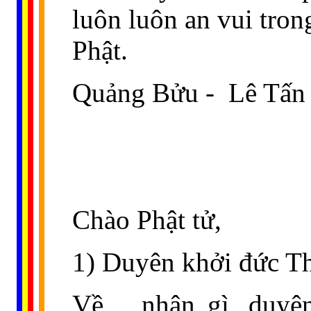
luôn luôn an vui tron
Phật.
Quảng Bửu -
Lê Tấn 
Chào Phật tử,
1) Duyên khởi đức T
Về
nhân gì, duyê