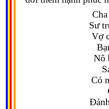
Cha
Sư t
Vợ c
Bạ
Nô 
S
Có n
Đảnh