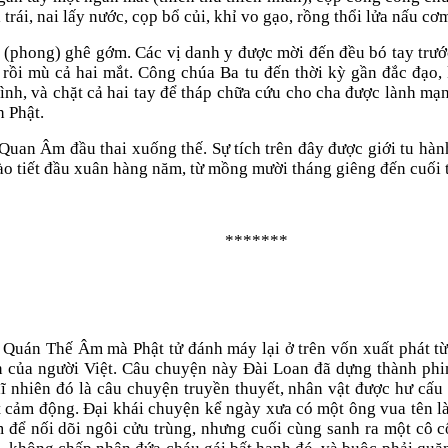
trái, nai lấy nước, cọp bổ củi, khỉ vo gạo, rồng thổi lửa nấu cơ
ủi (phong) ghê gớm. Các vị danh y được mời đến đều bó tay trước
y rồi mù cả hai mắt. Công chúa Ba tu đến thời kỳ gần đắc đạo,
ình, và chặt cả hai tay để tháp chữa cứu cho cha được lành mạnh
 Phật.
Quan Âm đầu thai xuống thế. Sự tích trên đây được giới tu hà
ào tiết đầu xuân hàng năm, từ mồng mười tháng giêng đến cuối 
*******
t Quán Thế Âm mà Phật tử đánh máy lại ở trên vốn xuất phát t
n của người Việt. Câu chuyện này Đài Loan đã dựng thành ph
 nhiên đó là câu chuyện truyền thuyết, nhân vật được hư cấu 
ật cảm động. Đại khái chuyện kể ngày xưa có một ông vua tên 
m để nối dõi ngôi cửu trùng, nhưng cuối cùng sanh ra một cô 