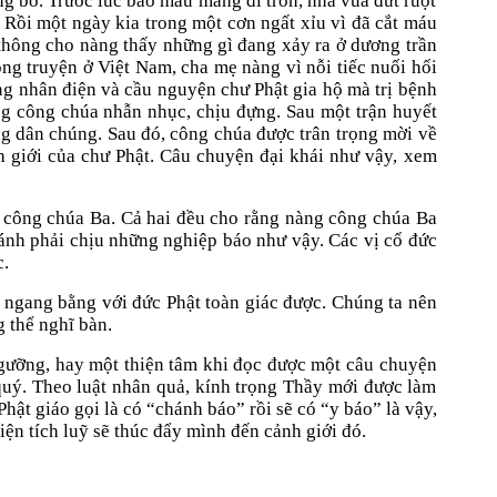
g bỏ. Trước lúc bảo mẫu mang đi trốn, nhà vua đứt ruột
Rồi một ngày kia trong một cơn ngất xỉu vì đã cắt máu
 thông cho nàng thấy những gì đang xảy ra ở dương trần
g truyện ở Việt Nam, cha mẹ nàng vì nỗi tiếc nuối hối
ng nhân điện và cầu nguyện chư Phật gia hộ mà trị bệnh
ng công chúa nhẫn nhục, chịu đựng. Sau một trận huyết
ùng dân chúng. Sau đó, công chúa được trân trọng mời về
nh giới của chư Phật. Câu chuyện đại khái như vậy, xem
à công chúa Ba. Cả hai đều cho rằng nàng công chúa Ba
ánh phải chịu những nghiệp báo như vậy. Các vị cổ đức
c.
à ngang bằng với đức Phật toàn giác được. Chúng ta nên
g thể nghĩ bàn.
 ngưỡng, hay một thiện tâm khi đọc được một câu chuyện
quý. Theo luật nhân quả, kính trọng Thầy mới được làm
hật giáo gọi là có “chánh báo” rồi sẽ có “y báo” là vậy,
iện tích luỹ sẽ thúc đẩy mình đến cảnh giới đó.