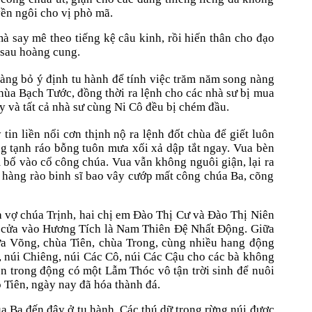
yền ngôi cho vị phò mã.
 say mê theo tiếng kệ câu kinh, rồi hiến thân cho đạo
 sau hoàng cung.
àng bỏ ý định tu hành để tính việc trăm năm song nàng
chùa Bạch Tước, đồng thời ra lệnh cho các nhà sư bị mua
y và tất cả nhà sư cùng Ni Cô đều bị chém đầu.
in liền nổi cơn thịnh nộ ra lệnh đốt chùa để giết luôn
ng tạnh ráo bỗng tuôn mưa xối xả dập tắt ngay. Vua bèn
m bổ vào cổ công chúa. Vua vẫn không nguôi giận, lại ra
a hàng rào binh sĩ bao vây cướp mất công chúa Ba, cõng
 vợ chúa Trịnh, hai chị em Đào Thị Cư và Đào Thị Niên
n cửa vào Hương Tích là Nam Thiên Đệ Nhất Động. Giữa
ửa Võng, chùa Tiên, chùa Trong, cùng nhiều hang động
, núi Chiêng, núi Các Cô, núi Các Cậu cho các bà không
ền trong động có một Lẫm Thóc vô tận trời sinh để nuôi
Tiên, ngày nay đã hóa thành đá.
 Ba đến đây ở tu hành. Các thú dữ trong rừng núi được