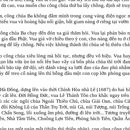
 đã cao, vua muốn cho công chúa thứ ba lấy chồng, định sẽ tru
Âm, công chúa Ba không đắm mình trong cung vàng điện ngọc mà
iến vua và hoàng hậu nổi giận, bắt giam nàng ở riêng tại vườn
ng chúa Ba chạy đến đón xa giá thăm hỏi. Vua lại phán bảo n
 gia đầu Phật. Vua giả vờ chiều theo ý con, cho nàng đến tu ở 
g để lấy chồng. Nếu việc không thành thì chùa sẽ bị thiêu chá
 công chúa xiêu lòng mà hồi tục, nhưng đều vô hiệu. Vua hay t
n lửa vừa ùn ùn nổi lên bao vây cả bốn phía chùa thì trời đa
 nổi bão táp dữ dội, sét đánh văng xa lưỡi đao của đao phủ nhắ
ây để treo cổ nàng lên thì bỗng đâu một con cọp lớn phóng qu
Hà Đông, dựng lên vào thời Chính Hòa nhà Lê (1687) do hai bà
 cất lên. Đời Hồng Đức, vua Lê Thánh Tôn cho khắc ngay trê
i rác các ngôi chùa Ngoài Thiên Chủ, chùa Giải Oan, chùa C
 đồi Không Lộ của Thần Trụ Trời, núi Gà, núi Tượng, núi Trống
 Chấn Song, lối xuống âm phủ, đường đi lên trời... Tương truy
ền, Nhà Tầm Tiên, Chuồng Lợn Tiên, Phòng Sách Tiên, Quần Áo 
 tay một ngàn mắt (thiên thủ thiên nhãn), cọp cõng công chúa