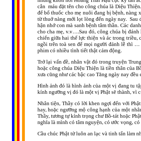
nhưng khốn nỗi Hoàng Thái Hậu cực kỳ tàn ác,
cắn
máu đặt tên cho công chúa là Diệu Thiện
để bổ thuốc cho mẹ nuôi đang bị bệnh, nàng x
từ thuở nàng mới lọt lòng đến ngày nay.
Sau 
hận nhớ con mà sanh bệnh tâm thần. Các danh 
cho cha mẹ, v.v….Sau đó, công chúa bị đánh 
chiến giữa hai thế lực thiện và ác trong triề
ngồi trên toà sen để mọi người đảnh lễ thì …
phim có nhiều tình tiết thật cảm động.
Trở lại vấn đề, nhân vật đó trong truyện Tru
hoặc công chúa Diệu Thiện là tiền thân của B
xưa cũng như các bậc cao Tăng ngày nay đều c
Hình ảnh đó là hình ảnh của một vị đang tu t
kính ngưỡng vị đó là một vị Phật sẽ thành, vì 
Nhân tiện, Thầy có lời khen ngợi đến với Phậ
hay, hoặc ngưỡng mộ công hạnh của một nhân 
Thầy, tương tự kính trọng chư Bồ-tát hoặc Phậ
nghĩa là mình có tâm nguyện, có ước vọng, có g
Cầu chúc Phật tử luôn an lạc và tinh tấn làm n