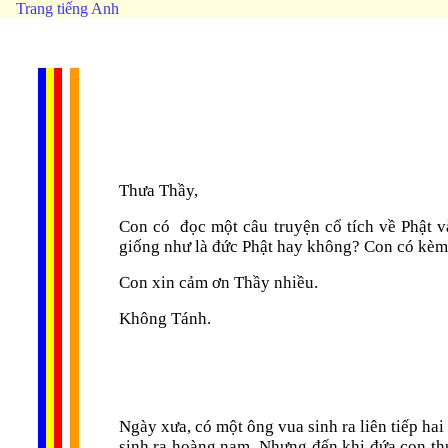
Trang tiếng Anh
Thưa Thầy,
Con có
đọc một câu truyện cổ tích về Phật 
giống như là đức Phật hay không? Con có kèm t
Con xin cảm ơn Thầy nhiều.
Không Tánh.
Ngày xưa, có một ông vua sinh ra liên tiếp ha
sinh ra hoàng nam. Nhưng đến khi đứa con thứ 