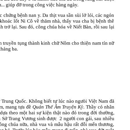
m... giúp đỡ trong công việc hàng ngày.
 chứng bệnh nan y. Da thịt vua sần sùi lở lói, các ngón
 khoác lốt Ni Cô về thăm nhà, thấy vua cha bị bệnh thê
 trở lại. Sau đó, công chúa hóa về Niết Bàn, rồi sau lại
nh truyền tụng thành kinh chữ Nôm cho thiện nam tín nữ
tháng ba.
ừ Trung Quốc. Không biết tự lúc nào ngưòi Việt Nam đã
im, mang tựa đề
Quán Thế Âm Truyện Kỳ
. Thầy có nhân
dựa theo một hai sự kiện thật nào đó trong đời thường,
là Sở Trang Vương sinh được
2 người con gái, sau nhiều
công chúa nữa, nhà vua và mẫu hậu rất đỗi mến thương,