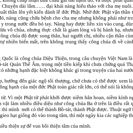
 không chấp nhận đứa cháu gái bất hạnh đó, và buộc phải quăn
. Chuyện dài lắm…… đại khái nàng hiếu thảo với cha mẹ nuôi. 
uất thần lên yết kiến đảnh lễ đức Phật. Nhờ đức Phật vận thần
đó, nàng cũng chữa bệnh cho cha mẹ nhưng không phải như tron
y trong nước đều bó tay. Nàng hay được liền xin vào cung, dù
lừa vô chùa, nhưng thực chất là giam lỏng và bị hành hạ, như
u, công chúa độ được song thân, hai người chị, nhiều cận thần c
 tự nhiên biến mất, trên không trung thấy công chúa đi về cả
ng Quốc là công chúa Diệu Thiện, trong câu chuyện Việt Nam l
ồ-tát Quán Thế Âm, trong một tiền kiếp khi chưa chứng quả Th
ó những hạnh đặc biệt không khác gì trong truyện của hai nướ
ập, hướng đến giác ngộ tối thượng, chứ chưa có thể được xem l
công hạnh của một đức Phật toàn giác rất lớn, có thể nói là khôn
t tử. Vì một Phật tử phát khởi được niềm hân hoan, niềm kính
vật làm nhiều điều diệu như công chúa Ba ở trên là điều rất 
t thì mình
mới có thể thành Bồ-tát, thành Phật được. Thuật ngữ P
ieo hạt giống đó vào trong tâm, thì một ngày kia các nghiệp th
hiều thiện sự để vun bồi thiện tâm của mình.