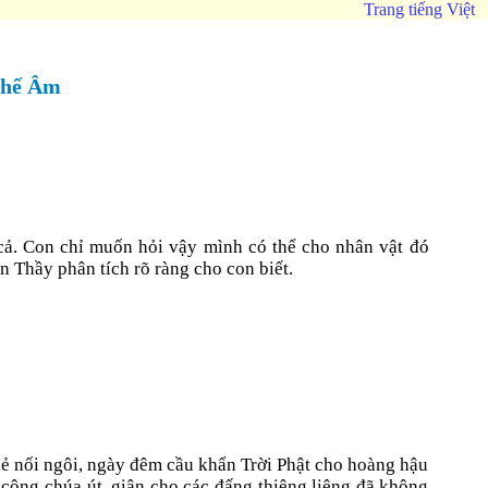
Trang tiếng Việt
 Thế Âm
 cả. Con chỉ muốn hỏi vậy mình có thể cho nhân vật đó
 Thầy phân tích rõ ràng cho con biết.
 kẻ nối ngôi, ngày đêm cầu khẩn Trời Phật cho hoàng hậu
 công chúa út, giận cho các đấng thiêng liêng đã không