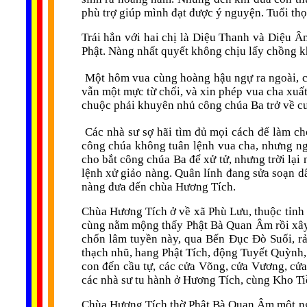
phù trợ giúp mình đạt được ý nguyện. Tuổi thọ
Trái hẳn với hai chị là Diệu Thanh và Diệu 
Phật. Nàng nhất quyết không chịu lấy chồng kh
Một hôm vua cùng hoàng hậu ngự ra ngoài, cô
vẫn một mực từ chối, và xin phép vua cha xuất
chuộc phải khuyên nhủ công chúa Ba trở về cun
Các nhà sư sợ hãi tìm đủ mọi cách để làm cho
công chúa không tuân lệnh vua cha, nhưng ngọ
cho bắt công chúa Ba để xử tử, nhưng trời lại
lệnh xử giảo nàng. Quân lính đang sửa soạn d
nàng đưa đến chùa Hương Tích.
Chùa Hương Tích ở về xã Phù Lưu, thuộc tỉnh 
cùng nằm mộng thấy Phật Bà Quan Âm rồi xây
chốn lâm tuyền này, qua Bến Đục Đò Suối, rả
thạch nhũ, hang Phật Tích, động Tuyết Quỳnh,
con đến cầu tự, các cửa Võng, cửa Vương, cửa
các nhà sư tu hành ở Hương Tích, cùng Kho Ti
Chùa Hương Tích thờ Phật Bà Quan Âm một ngàn