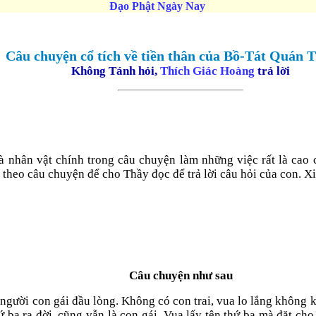
Đạo Phật Ngày Nay
Câu chuyện cổ tích về tiền thân của Bồ-Tát Quán
Không Tánh hỏi,
Thích Giác Hoàng
trả lời
và nhân vật chính trong câu chuyện làm những việc rất là cao
heo câu chuyện để cho Thầy đọc để trả lời câu hỏi của con. Xin
Câu chuyện như sau
i người con gái đầu lòng. Không có con trai, vua lo lắng không
ba ra đời, cũng vẫn là con gái. Vua lấy tên thứ ba mà đặt cho