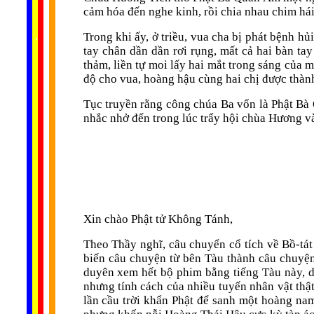
cảm hóa đến nghe kinh, rồi chia nhau chim hái 
......
..
.
..
.
.
Trong khi ấy, ở triều, vua cha bị phát bệnh h
...
tay chân dần dần rơi rụng, mất cả hai bàn ta
thảm, liền tự moi lấy hai mắt trong sáng của m
độ cho vua, hoàng hậu cùng hai chị được thành
Tục truyền rằng công chúa Ba vốn là Phật Bà 
nhắc nhở đến trong lúc trẩy hội chùa Hương v
Xin chào Phật tử Không Tánh,
Theo Thầy nghĩ, câu chuyển cổ tích về Bồ-tá
biến câu chuyện từ bên Tàu thành câu chuyệ
duyên xem hết bộ phim bằng tiếng Tàu này, dĩ
nhưng tính cách của nhiều tuyến nhân vật th
lần cầu trời khẩn Phật để sanh một hoàng na