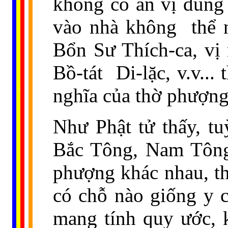
không có an vị đúng
vào nhà không
thể 
Bổn Sư Thích-ca, vị 
Bồ-tát
Di-lặc, v.v..
......
..
.
..
.
.
nghĩa của thờ phượng
...
Như Phật tử thấy, tu
Bắc Tông, Nam Tông
phượng khác nhau, th
có chỗ nào giống y 
mang tính quy ước, k