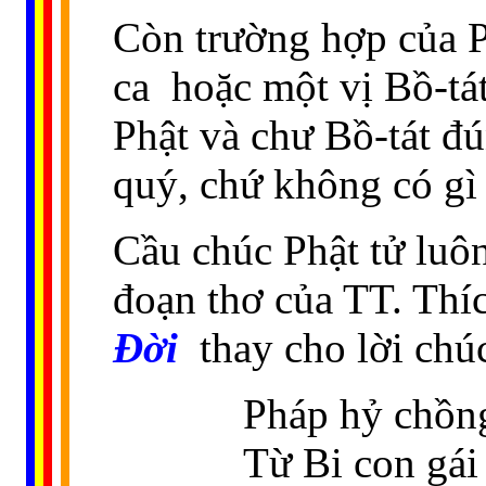
Còn trường hợp của P
ca
hoặc một vị Bồ-tá
Phật và chư Bồ-tát đ
quý, chứ không có gì s
Cầu chúc Phật tử luô
đoạn thơ của TT. Thí
Ðời
thay cho lời chú
Pháp hỷ chồn
Từ Bi con gái