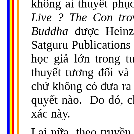
không ai thuyết phụ
Live ? The Con trov
Buddha
được Heinz 
Satguru Publications
học giả lớn trong t
thuyết tương đối và 
chứ không có đưa ra 
quyết nào.
Do đó, c
xác này.
Lại nữa, theo truyề