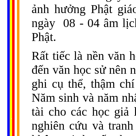
ảnh hưởng Phật giá
ngày
08 - 04 âm lị
Phật.
Rất tiếc là nền văn 
đến văn học sử nên 
ghi cụ thể, thậm ch
Năm sinh và năm nhậ
tài cho các học gi
......
..
.
..
.
.
...
nghiên cứu và tranh