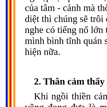
của tâm - cảnh mà th
diệt thì chúng sẽ trô
nghe có tiếng nổ lớn 
mình bình tĩnh quán s
hiện nữa.
2. Thân cảm thấy 
......
..
.
..
.
.
Khi ngồi thiền cả
...