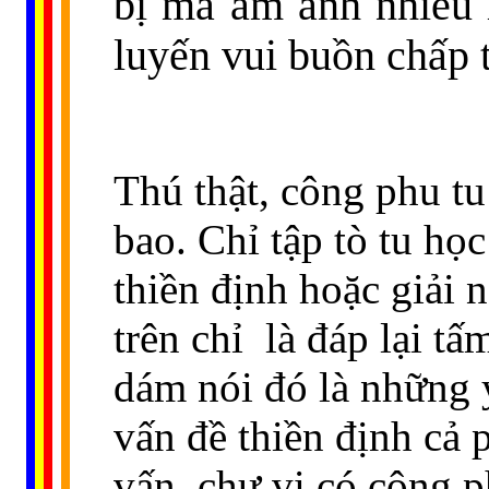
bị ma ám ảnh nhiễu h
luyến vui buồn chấp 
Thú thật, công phu tu
bao. Chỉ tập tò tu họ
thiền định hoặc giải 
trên chỉ
là đáp lại tấ
dám nói đó là những 
vấn đề thiền định cả 
vấn
chư vị có công p