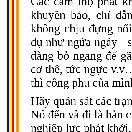
Các cảm thọ phát kh
khuyên bảo, chỉ dẫ
không chịu đựng nổi
dụ như ngứa ngáy
dàng bỏ ngang để gãi
cơ thể, tức ngực v.v…
thì công phu của mình
Hãy quán sát các trạn
Nó đến và đi là bản c
nghiệp lực phát khởi,