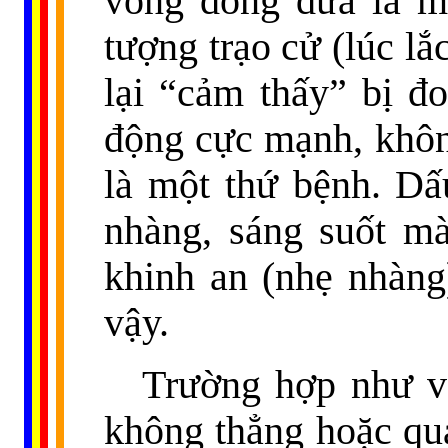
võng đong đưa là mộ
tượng trạo cử (lúc lắ
lại “cảm thấy” bị đ
động cực mạnh, khôn
là một thứ bệnh. Dấu
nhàng, sáng suốt mà
khinh an (nhẹ nhàng
vậy.
Trường hợp như vậ
không thẳng hoặc qu