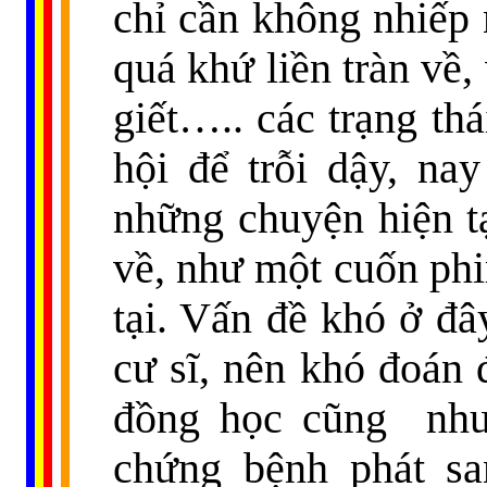
chỉ cần không nhiếp 
quá khứ liền tràn về
giết….. các trạng thá
hội để trỗi dậy, na
những chuyện hiện tại
về, như một cuốn ph
tại. Vấn đề khó ở đâ
cư sĩ, nên khó đoán 
đồng học cũng
như
chứng bệnh phát san