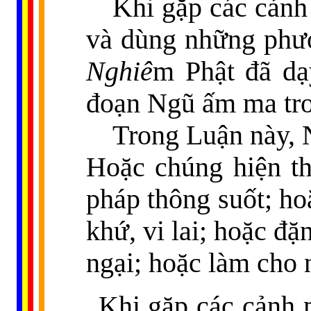
Khi gặp các cảnh
và dùng những phươn
Nghiê
m Phật đã dạy
đoạn Ngũ ấm ma tr
Trong Luận này, 
Hoặc chúng hiện th
pháp thông suốt; ho
khứ, vi lai; hoặc đặ
ngại; hoặc làm cho n
Khi gặp các cảnh 