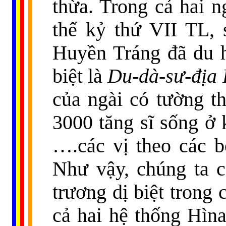
thừa. Trong cả hai n
thế kỷ thứ VII TL,
Huyền Tráng đã du 
biệt là
Du-dà-sư-địa
của ngài có tường th
3000 tăng sĩ sống ở 
….các vị theo các 
Như vậy, chúng ta c
trương dị biệt trong 
cả hai hệ thống Hì