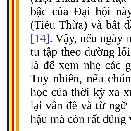
bậc của Đại hội này
(Tiểu Thừa) và bắt 
[14]
. Vậy, nếu ngày n
tu tập theo đường lố
là để xem nhẹ các g
Tuy nhiên, nếu chún
học của thời kỳ xa x
lại vấn đề và từ ngữ
hậu mà còn rất đúng v
......