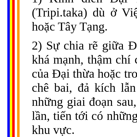
(Tripi.taka) dù ở V
hoặc Tây Tạng.
2) Sự chia rẽ giữa Đ
khá mạnh, thậm chí 
của Đại thừa hoặc tr
chê bai, đả kích lẫ
những giai đoạn sau,
lần, tiến tới có nhữ
khu vực.