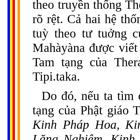
theo truyền thống Th
rõ rệt. Cả hai hệ th
tuỳ theo tư tuởng 
Mahàyàna được viết b
Tam tạng của Thera
Tipi.taka.
Do đó, nếu ta tìm
tạng của Phật giáo 
Kinh Pháp Hoa,
Ki
Lăng Nghiêm
,
Kinh