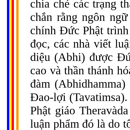
chia chẻ các trạng t
chắn rằng ngôn ngữ
chính Đức Phật trình
đọc, các nhà viết lu
diệu (Abhi) được Đứ
cao và thần thánh hó
đàm (Abhidhamma) c
Ðao-lợi (Tavatimsa).
Phật giáo Theravàda
luận phẩm đó là do tô