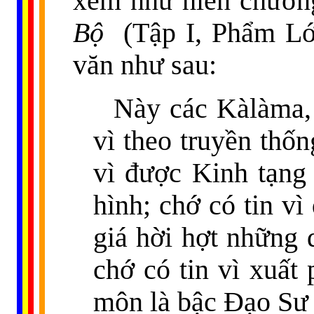
xem như hiến chương
Bộ
(Tập I, Phẩm Lớ
văn như sau:
Này các Kàlàma, 
vì theo truyền thốn
vì được Kinh tạng 
hình; chớ có tin vì
giá hời hợt những 
chớ có tin vì xuất 
môn là bậc Đạo Sư 