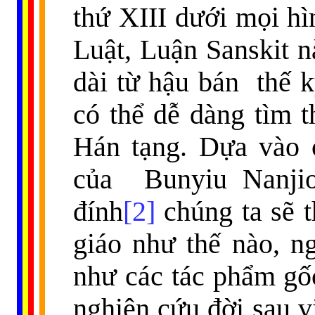
thứ XIII dưới mọi h
Luật, Luận Sanskit n
dài từ hậu bán
thế k
có thể dễ dàng tìm 
Hán tạng. Dựa vào
của
Bunyiu Nanji
đính
[2]
chúng ta sẽ t
giáo như thế nào, n
như các tác phẩm gố
nghiên cứu đời sau v