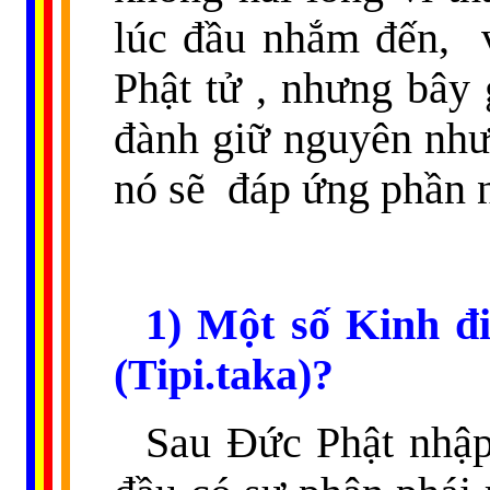
lúc đầu nhắm đến,
Phật tử , nhưng bây 
đành giữ nguyên như
nó sẽ
đáp ứng phần n
1)
Một số Kinh đ
(Tipi.taka)?
Sau Đức Phật nhập