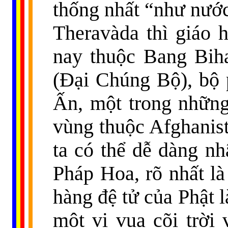
thống nhất “như nước 
Theravàda thì giáo 
nay thuộc Bang Biha
(Đại Chúng Bộ), bộ p
Ấn, một trong những 
vùng thuộc Afghanist
ta có thể dễ dàng n
Pháp Hoa, rõ nhất l
hàng đệ tử của Phật 
một vị vua cõi trời