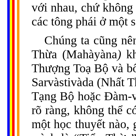
với nhau, chứ không 
các tông phái ở một 
Chúng ta cũng nên
Thừa (Mahàyàna
)
kh
Thượng Toạ Bộ và bố
Sarvàstivàda (Nhất 
Tạng Bộ hoặc Đàm-v
rõ ràng, không thể c
một học thuyết nào, 