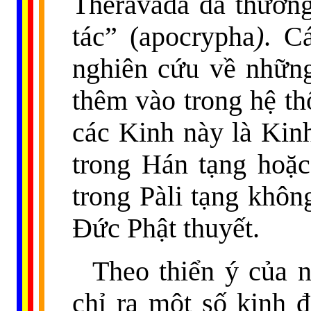
Theravàda
đã thường
tác” (apocrypha
)
. C
nghiên cứu về những
thêm vào trong hệ t
các Kinh này là Kin
trong Hán tạng hoặ
trong Pàli tạng không
Đức Phật thuyết.
Theo thiển ý của n
chỉ ra một số kinh 