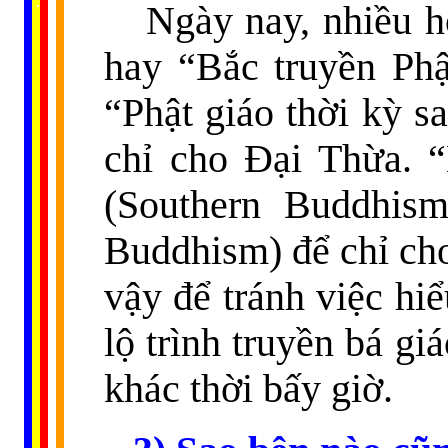
..
.
..
.
.
Ngày nay, nhiều 
...
hay “Bắc truyền Phậ
“Phật giáo thời kỳ s
chỉ cho Đại Thừa.
(Southern Buddhism
Buddhism) để chỉ cho
vậy để tránh việc hi
lộ trình truyền bá gi
khác thời bấy giờ.