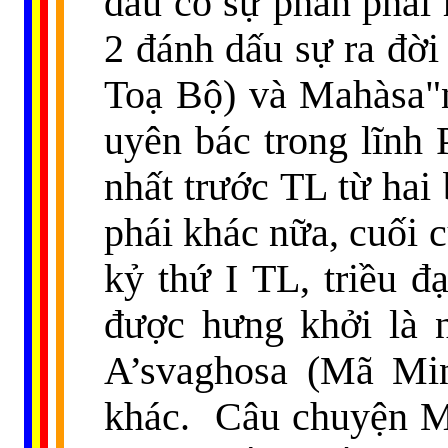
đầu có sự phân phái r
2 đánh dấu sự ra đời
Toạ Bộ) và Mahàsa"
uyên bác trong lĩnh 
nhất trước TL từ hai
phái khác nữa, cuối 
kỷ thứ I TL, triều đ
được hưng khởi là 
A’svaghosa (Mã Min
khác.
Câu chuyện M