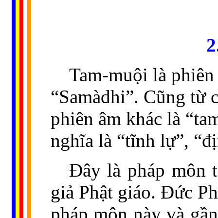
2
Tam-muội là phiên
“Samàdhi”. Cũng từ 
phiên âm khác là “ta
nghĩa là “tĩnh lự”, “đ
Ðây là pháp môn t
giả Phật giáo. Đức P
pháp môn này và gần