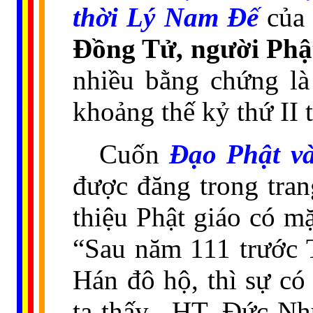
thời Lý Nam Ðế
của
Ðồng Tử, người Phật
nhiều bằng chứng là
......
khoảng thế kỷ thứ II 
..
.
..
.
.
...
Cuốn
Ðạo Phật v
được đăng trong tra
thiệu Phật giáo có m
“Sau năm 111 trước T
Hán đô hộ, thì sự có
ta thấy,
HT. Ðức Nhu