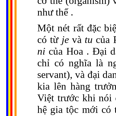
cơ thể (organism)
như thế .
Một nét rất đặc bi
có từ
je
và
tu
của 
ni
của Hoa . Đại 
chỉ có nghĩa là n
servant), và đại da
kia lên hàng trưở
Việt trước khi nói
hệ gia tộc mới có 