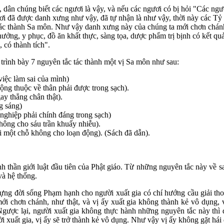
ân chúng biết các ngươi là vậy, và nếu các ngươi có bị hỏi "Các ngươ
 đã được danh xưng như vậy, đã tự nhận là như vậy, thời này các Tỷ k
 tác thành Sa môn. Như vậy danh xưng này của chúng ta mới chơn chánh
ng, y phục, đồ ăn khất thực, sàng tọa, dược phẩm trị bịnh có kết quả l
 có thành tích".
 trình bày 7 nguyên tắc tác thành một vị Sa môn như sau:
việc làm sai của mình)
ộng thuộc về thân phải được trong sạch).
ay thẳng chân thật).
g sáng)
nghiệp phải chính đáng trong sạch)
không cho sáu trần khuấy nhiễu).
ại một chỗ không cho loạn động). (Sách đã dẫn).
inh thần giới luật đầu tiên của Phật giáo. Từ những nguyên tắc này về 
 và hệ thống.
dựng đời sống Phạm hạnh cho người xuất gia có chí hướng cầu giải tho
i chơn chánh, như thật, và vị ấy xuất gia không thành kẻ vô dụng, vị
gược lại, người xuất gia không thực hành những nguyên tắc này th
i xuất gia, vị ấy sẽ trở thành kẻ vô dụng. Như vậy vị ấy không gặt hái 