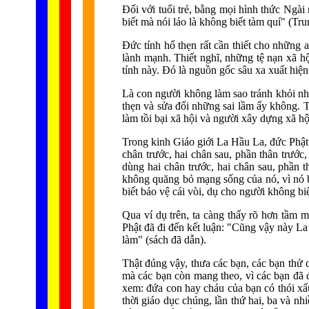
Ðối với tuổi trẻ, bằng mọi hình thức Ng
biết mà nói láo là không biết tàm quí" (T
Ðức tính hổ thẹn rất cần thiết cho những
lành mạnh. Thiết nghĩ, những tệ nạn xã hộ
tính này. Ðó là nguồn gốc sâu xa xuất hiện
Là con người không làm sao tránh khỏi nhữ
thẹn và sửa đổi những sai lầm ấy không. T
làm tồi bại xã hội và người xây dựng xã hộ
Trong kinh Giáo giới La Hầu La, đức Phật d
chân trước, hai chân sau, phần thân trước,
dùng hai chân trước, hai chân sau, phần th
không quăng bỏ mạng sống của nó, vì nó bi
biết bảo vệ cái vòi, dụ cho người không biế
Qua ví dụ trên, ta càng thấy rõ hơn tầm 
Phật đã đi đến kết luận: "Cũng vậy này La 
làm" (sách đã dẫn).
Thật đúng vậy, thưa các bạn, các bạn thử 
mà các bạn còn mang theo, vì các bạn đã đ
xem: đứa con hay cháu của bạn có thói xấu
thời giáo dục chúng, lần thứ hai, ba và nh