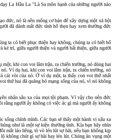
đã dạy La Hầu La "Là Sa môn hạnh của những người nào
 đạo đức, nó là nền mống cơ bản để xây dựng một xã hội
 người đã đánh mất đức tính hổ thẹn hay xem thường đức
ng ta có biết phục thiện hay không, chúng ta có biết hổ
kẻ trí, giữa người thiện và người bất thiện, giữa người
 một, khi con voi lâm trận, ra chiến trường, nó dùng hai
 nó. Ví dụ hai, khi con voi lâm trận, ra chiến trường, nó
cả cái vòi của nó. Ở ví dụ một, ta thấy con voi thứ nhất
n voi thứ hai đã quăng bỏ mạng sống của nó, vì nó không
uyên nhân sâu xa của mọi tội phạm. Vì vậy cho nên đức
 nói rằng người ấy không có việc ác gì mà người ấy không
ộc sống chính mình. Các bạn sẽ thấy một hành vi xấu xa
chúng như là một sự kiện thường tình. Kìa bạn hãy nhìn
 mắt láo liêng, tò vò lén lút sợ hãi, nếu bạn không kịp
ểu lộ không chút gì sợ hãi hay lén lút. Chúng ăn vụng một