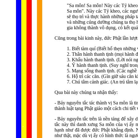
"Sa môn! Sa môn! Này các Tỷ kheo, d
Sa môn". Này các Tỷ kheo, các ngươi
sẽ thọ trì và thực hành những pháp
và những cúng dường chúng ta thọ hưở
gia không thành vô dụng, có kết quả,
Cũng trong bài kinh này, đức Phật lần lượt
1. Biết tàm quí (Biết hổ thẹn những 
2. Thân hành thanh tịnh (mọi hành đ
3. Khẩu hành thanh tịnh. (Lời nói ng
4. Ý hành thanh tịnh. (Suy nghĩ tron
5. Mạng sống thanh tịnh. (Các nghề 
6. Hộ trì các căn. (Gìn giữ sáu căn 
7. Chú tâm cảnh giác. (An trú tâm l
Qua bài này chúng ta nhận thấy:
- Bảy nguyên tắc tác thành vị Sa môn là t
thành luật tạng Phật giáo một cách chi tiết
- Bảy nguyên tắc trên là nền tảng để xây 
tắc này thì danh xưng Sa môn của vị ấy mớ
...... ...
.
.
.
.
.
hạnh như đã được đức Phật khẳng định. N
như thật, mặc dù vị ấy có hình thức là ngườ