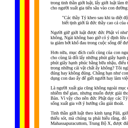
trong tinh thần giới luật, lấy giới luật l
cho người xuất gia tiến sâu vào con đường
"Các thầy Tỷ kheo sau khi ta diệt đ
biết tịnh giới là đức thầy cao cả của
Người giữ giới luật được đức Phật ví nh
không, Ngài không bao giờ có ý định lừa 
ta giảm bớt khổ đau trong cuộc sống để đư
Hơn nữa, mục đích cuối cùng của con ngườ
cho cùng là đổi lấy những phút giây hạnh 
phút giây hạnh phúc bằng bữa nhậu, điếu 
trong những cái vật chất ấy không? Tôi ng
đúng hay không đúng. Chẳng hạn như con da
dụng con dao ấy để giết người hay làm việc
Là người xuất gia cũng không ngoài mục đí
nhiễm thế gian, nhưng muốn được giải thoá
Bàn. Vì vậy cho nên đức Phật dạy các Tỷ 
sống xuất gia với ý hướng cầu giải thoát.
Tinh thần giới luật theo kinh tạng Pàli, g
thiếu sót, mà chúng ta phải hiểu rằng, đó
Mahassapuracuttom, Trung Bộ X, được đức