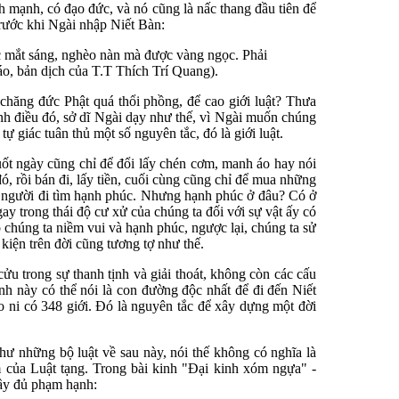
ành mạnh, có đạo đức, và nó cũng là nấc thang đầu tiên để
trước khi Ngài nhập Niết Bàn:
ược mắt sáng, nghèo nàn mà được vàng ngọc. Phải
giáo, bản dịch của T.T Thích Trí Quang).
chăng đức Phật quá thổi phồng, để cao giới luật? Thưa
nh điều đó, sở dĩ Ngài dạy như thế, vì Ngài muốn chúng
 giác tuân thủ một số nguyên tắc, đó là giới luật.
ốt ngày cũng chỉ để đổi lấy chén cơm, manh áo hay nói
, rồi bán đi, lấy tiền, cuối cùng cũng chỉ để mua những
g người đi tìm hạnh phúc. Nhưng hạnh phúc ở đâu? Có ở
y trong thái độ cư xử của chúng ta đối với sự vật ấy có
chúng ta niềm vui và hạnh phúc, ngược lại, chúng ta sử
kiện trên đời cũng tương tợ như thế.
ửu trong sự thanh tịnh và giải thoát, không còn các cấu
ình này có thể nói là con đường độc nhất để đi đến Niết
 ni có 348 giới. Ðó là nguyên tắc để xây dựng một đời
 như những bộ luật về sau này, nói thế không có nghĩa là
cấm của Luật tạng. Trong bài kinh "Ðại kinh xóm ngựa" -
đầy đủ phạm hạnh: