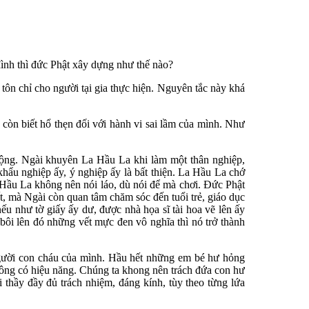
đình thì đức Phật xây dựng như thế nào?
m tôn chỉ cho người tại gia thực hiện. Nguyên tắc này khá
 còn biết hổ thẹn đối với hành vi sai lầm của mình. Như
 động. Ngài khuyên La Hầu La khi làm một thân nghiệp,
 khẩu nghiệp ấy, ý nghiệp ấy là bất thiện. La Hầu La chớ
a Hầu La không nên nói láo, dù nói để mà chơi. Ðức Phật
t, mà Ngài còn quan tâm chăm sóc đến tuổi trẻ, giáo dục
ếu như tờ giấy ấy dư, được nhà họa sĩ tài hoa vẽ lên ấy
 bôi lên đó những vết mực đen vô nghĩa thì nó trở thành
 người con cháu của mình. Hầu hết những em bé hư hỏng
hông có hiệu năng. Chúng ta khong nên trách đứa con hư
 thầy đầy đủ trách nhiệm, đáng kính, tùy theo từng lứa