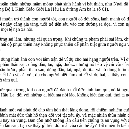
ài ngăn chận những mầm mống phát sinh hành vi bất thiện, như Ngài 
rung Bộ I, Kinh Giáo Giới La Hầu La ở rừng Am ba la số 61).
 ai muốn trở thành con người tốt, con người có đời sống lành mạnh có
i ngày càng gia tăng, tuổi trẻ tiến sâu vào con đường sa đọa, vì con
 mọi tệ nạn xã hội.
ng sai lầm, nhưng cái quan trọng, khi chúng ta phạm phải sai lầm, chú
hái độ phục thiện hay không phục thiện để phân biệt giữa người ngu và 
i.
ùng hình ảnh con voi lâm trận để ví dụ cho hai hạng người trên. Ví dụ
 phần thân sau, dùng đầu, tai, ngà, đuôi... nhưng nó bảo vệ cái vòi của
ân trước, phần thân sau, dùng đầu, tai, ngà, đuôi... và nó dùng luôn 
ết bảo vệ cái vòi, dụ cho người biết tàm quí. Ở ví dụ hai, ta thấy co
t tàm quí.
mức quan trọng khi con người đã đánh mất đức tính tàm quí, nó là ng
Hầu La, đối với những ai biết mà nói láo, không biết tàm quí, thời ta
dành một vài phút để cho tâm hồn thật lắng đọng, rồi chiêm nghiệm cu
ánh mát đức tính hổ thẹn đối với tật xấu ấy, và mặc nhiên thừa nhận 
 hay ăn vụng. Bạn còn nhớ không lần đầu tiên chúng ta ăn vụng với đôi
iều lần sau, bạn sẽ thấy gì trên đôi mắt của cậu bé ấy? Tất nhiên là bi