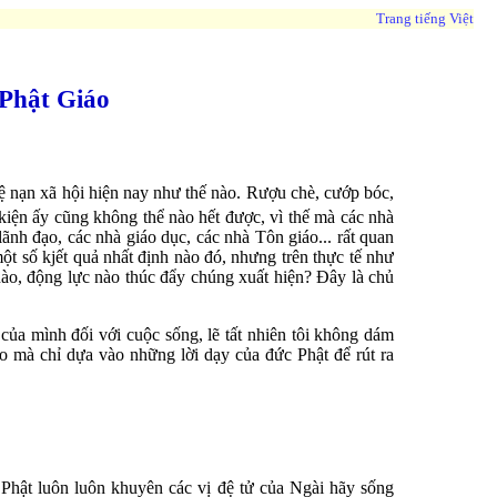
Trang tiếng Việt
Phật Giáo
ệ nạn xã hội hiện nay như thế nào. Rượu chè, cướp bóc,
 kiện ấy cũng không thể nào hết được, vì thế mà các nhà
ãnh đạo, các nhà giáo dục, các nhà Tôn giáo... rất quan
ột số kjết quả nhất định nào đó, nhưng trên thực tế như
nào, động lực nào thúc đẩy chúng xuất hiện? Ðây là chủ
của mình đối với cuộc sống, lẽ tất nhiên tôi không dám
 mà chỉ dựa vào những lời dạy của đức Phật để rút ra
 Phật luôn luôn khuyên các vị đệ tử của Ngài hãy sống