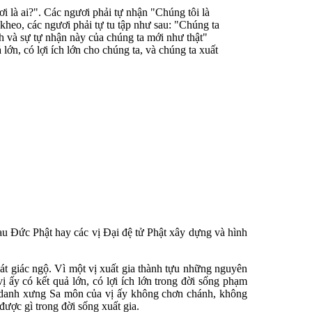
i là ai?". Các ngươi phải tự nhận "Chúng tôi là
heo, các ngươi phải tự tu tập như sau: "Chúng ta
 và sự tự nhận này của chúng ta mới như thật"
ớn, có lợi ích lớn cho chúng ta, và chúng ta xuất
sau Ðức Phật hay các vị Ðại đệ tử Phật xây dựng và hình
át giác ngộ. Vì một vị xuất gia thành tựu những nguyên
 ấy có kết quả lớn, có lợi ích lớn trong đời sống phạm
ì danh xưng Sa môn của vị ấy không chơn chánh, không
được gì trong đời sống xuất gia.