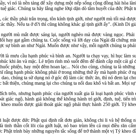
àm thầy, vì nó là nền tảng để xây dựng một nếp sống cộng đồng hài hòa l
 tuệ giác. Chúng ta hãy lắng nghe lờqi dặn dò tâm huyết của đức Phật 
ộ, các thầy phải trân trọng, tôn kính tịnh giới, như người mù tối mà đ
 các thầy. Nếu ta ở đ?i thì cũng không khác gì tịnh giới ấy". (Kinh Di 
ư người mù mắt được sáng lại, người nghèo mà được vàng ngọc. Phải 
dối hay gạt gẫm chúng ta. Cuộc sống và lời dạy của Ngài đã chứng mi
ợc sự bình an như Ngài. Muốn được như vậy, mỗi người chúng ta phải tự
i là mưu cầu hạnh phúc và bình an. Người ta chạy vạy, hì hục làm su
phúc khi ăn và mặc. Lẻ trộm rình mò suốt đêm để đánh cắp một cái gì đó
thuốc phiện, hay một đêm hoan lạc... Nói cho cùng, chúng ta là nhữn
hĩ rằng hạnh phúc không phải ở trong những thứ ấy mà hạnh phúc ở nga
o, chúng ta sử dụng nó ở góc độ làm các thức ăn, thì nó đem lại cho 
 bất thiện, chúng mang lại cho chúng ta nổi đau khổ và bất an. Mọi sự 
ch trên, nhưng hạnh phúc của người xuất gia là loại hạnh phúc vĩnh c
t giác ngộ, hành giả không thể không hành trì giới, định, tuệ, tiến tr
kheo muốn được giải thoát giác ngộ phải thực hành 250 giới. Tỷ kheo
iới luật được đức Phật qui định rất đơn giản, không chi li và hệ thống
 là tinh thần cốt lõi của giới luật, nó bao trùm lên cả mọi điều răn 
 Phật trình bày những nguyên tắc sống để trở thành một vị Tỷ kheo 