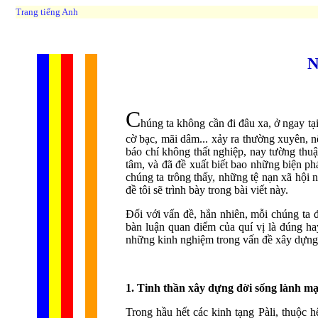
Trang tiếng Anh
N
C
húng ta không cần đi đâu xa, ở ngay t
cờ bạc, mãi dâm... xảy ra thường xuyên, n
báo chí không thất nghiệp, nay tường thuậ
tâm, và đã đề xuất biết bao những biện ph
chúng ta trông thấy, những tệ nạn xã hội 
đề tôi sẽ trình bày trong bài viết này.
Ðối với vấn đề, hẳn nhiên, mỗi chúng ta 
bàn luận quan điểm của quí vị là đúng h
những kinh nghiệm trong vấn đề xây dựng 
1. Tinh thần xây dựng đời sống lành mạ
Trong hầu hết các kinh tạng Pàli, thuộc 