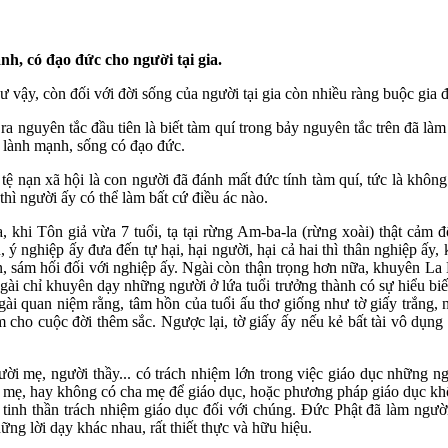
h, có đạo đức cho người tại gia.
ư vậy, còn đối với đời sống của người tại gia còn nhiều ràng buộc gia 
t ra nguyên tắc đầu tiên là biết tàm quí trong bảy nguyên tắc trên đã là
 lành mạnh, sống có đạo đức.
ệ nạn xã hội là con người đã đánh mất đức tính tàm quí, tức là không
thì người ấy có thể làm bất cứ điều ác nào.
 khi Tôn giả vừa 7 tuổi, tạ tại rừng Am-ba-la (rừng xoài) thật cảm
 ý nghiệp ấy đưa đến tự hại, hại người, hại cả hai thì thân nghiệp ấy,
hẹn, sám hối đối với nghiệp ấy. Ngài còn thận trọng hơn nữa, khuyên L
gài chỉ khuyên dạy những người ở lứa tuổi trưởng thành có sự hiểu biế
ài quan niệm rằng, tâm hồn của tuổi ấu thơ giống như tờ giấy trắng, n
m cho cuộc đời thêm sắc. Ngược lại, tờ giấy ấy nếu kẻ bất tài vô dụng
ười mẹ, người thầy... có trách nhiệm lớn trong việc giáo dục những
ha, mẹ, hay không có cha mẹ để giáo dục, hoặc phương pháp giáo dục k
 tinh thần trách nhiệm giáo dục đối với chúng. Ðức Phật đã làm người
ững lời dạy khác nhau, rất thiết thực và hữu hiệu.