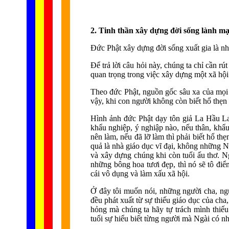
2. Tinh thần xây dựng đời sống lành mạn
Ðức Phật xây dựng đời sống xuất gia là nh
Ðể trả lời câu hỏi này, chúng ta chỉ cần rú
quan trọng trong việc xây dựng một xã hội
Theo đức Phật, nguồn gốc sâu xa của mọi t
vậy, khi con người không còn biết hổ thẹn 
Hình ảnh đức Phật dạy tôn giả La Hầu La,
khẩu nghiệp, ý nghiập nào, nếu thân, khẩu,
nên làm, nếu đã lỡ làm thì phải biết hổ t
quả là nhà giáo dục vĩ đại, không những N
và xây dựng chúng khi còn tuổi ấu thơ. Ng
những bông hoa tươi đẹp, thì nó sẽ tô điể
cái vô dụng và làm xấu xã hội.
Ở đây tôi muốn nói, những người cha, ng
đều phát xuất từ sự thiếu giáo dục của c
hỏng mà chúng ta hãy tự trách mình thiếu
tuổi sự hiểu biết từng người mà Ngài có nh