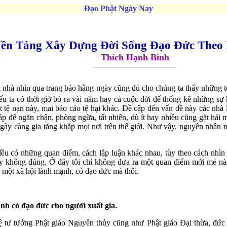
Đạo Phật Ngày Nay
ền Tảng Xây Dựng Ðời Sống Ðạo Ðức Theo 
Thích Hạnh Bình
ại nhà nhìn qua trang báo hằng ngày cũng đủ cho chúng ta thấy những t
ếu ta có thời giờ bỏ ra vài năm hay cả cuộc đời để thống kê những sự
t tệ nạn này, mai báo cáo tệ hại khác. Ðề cập đến vấn đề này các nhà l
áp để ngăn chận, phòng ngừa, tất nhiên, dù ít hay nhiều cũng gặt hái m
ngày càng gia tăng khắp mọi nơi trên thế giới. Như vậy, nguyên nhân 
đều có những quan điểm, cách lập luận khác nhau, tùy theo cách nhìn 
ay không đúng. Ở đây tôi chỉ không đưa ra một quan điểm mới mẻ nào
một xã hội lành mạnh, có đạo đức mà thôi.
nh có đạo đức cho người xuất gia.
hệ tư tưởng Phật giáo Nguyên thủy cũng như Phật giáo Ðại thừa, đức