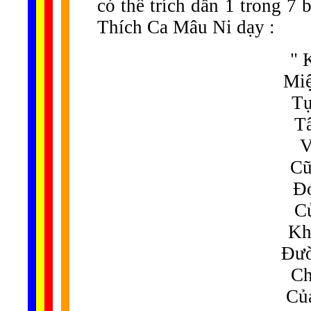
có thể trích dẫn 1 trong 7 
Thích Ca Mâu Ni dạy :
" 
Miệ
Tự
Tâ
V
Cũ
Đó
Củ
Kh
Đườ
Ch
Của