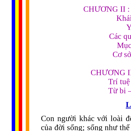
CHƯƠNG II : G
Khái
Y
Các qu
Mục 
Cơ sở
CHƯƠNG III 
Trí tuệ
Từ bi –
L
Con người khác với loài độ
của đời sống; sống như thế n