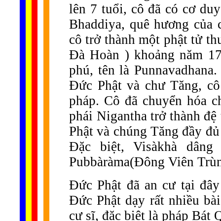
lên 7 tuổi, cô đã có cơ d
Bhaddiya, quê hương của c
cô trở thành một phật tử th
Đà Hoàn ) khoảng năm 17 
phú, tên là Punnavadhana.
Đức Phật và chư Tăng, cô
pháp. Cô đã chuyển hóa ch
phái Nigantha trở thành đ
Phật và chúng Tăng đầy đủ
Đặc biệt, Visàkhà dâng
Pubbàràma(Đông Viên Trùng
Đức Phật đã an cư tại đâ
Đức Phật dạy rất nhiều bà
cư sĩ, đặc biệt là pháp Bát 