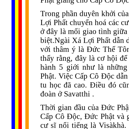
Phật giảng cho Cấp Cô Độc
Trong phần duyên khởi của
Lợi Phất chuyển hoá các cư
ở đây là mối giao tình giữ
biệt.Ngài Xá Lợi Phất dẫn 
với thâm ý là Đức Thế Tôn
thấy rằng, đây là cơ hội đ
hành 5 giới như là những
Phật. Việc Cấp Cô Độc dẫn 
tu học đã cao. Điều đó cũ
đoàn ở Savatthi .
Thời gian đầu của Đức Phật 
Cấp Cô Độc, Đức Phật và g
cư sĩ nổi tiếng là Visàkhà.