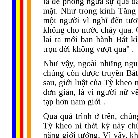
là để phòng ngừa sự quá đ
mặt. Như trong kinh Tăng
một người vì nghĩ đến tươ
không cho nước chảy qua. 
lai ta mới ban hành Bát k
trọn đời không vượt qua" .
Như vậy, ngoài những nguy
chúng còn được truyền Bát
sau, giới luật của Tỳ kheo 
đơn giản, là vì người nữ v
tạp hơn nam giới .
Qua quá trình ở trên, chún
Tỳ kheo ni thời kỳ này chủ
nặng giới tướng. Vì vậy, 