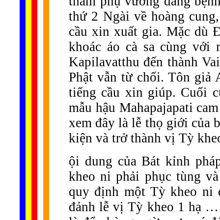
thăm phụ vương đang bệnh 
thứ 2 Ngài về hoàng cung,
cầu xin xuất gia. Mặc dù Đ
khoác áo cà sa cùng với 
Kapilavatthu đến thành Vai
Phật vẫn từ chối. Tôn giả
tiếng cầu xin giúp. Cuối 
mẫu hậu Mahapajapati cam k
xem đây là lễ thọ giới của
kiện và trở thành vị Tỳ kheo
ội dung của Bát kỉnh pháp
kheo ni phải phục tùng và
quy định một Tỳ kheo ni 
đảnh lễ vị Tỳ kheo 1 hạ …