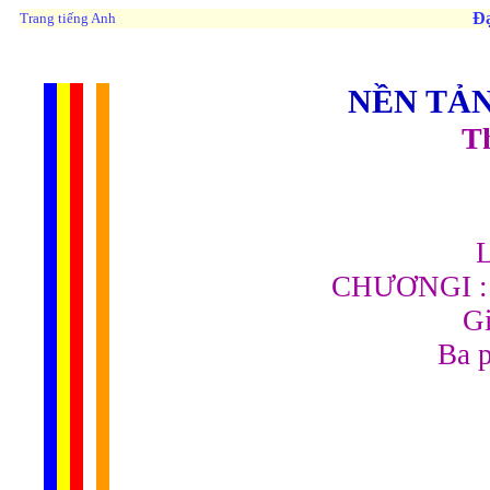
Đạ
Trang tiếng Anh
NỀN TẢN
Th
CHƯƠNGI : Q
Gi
Ba p