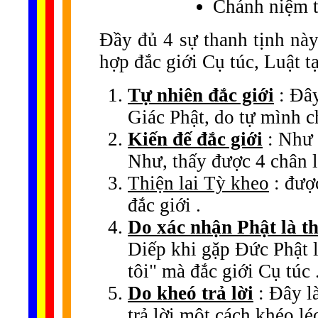
Chánh niệm t
Đầy đủ 4 sự thanh tịnh này
hợp đắc giới Cụ túc, Luật t
Tự nhiên đắc giới
: Đây
Giác Phật, do tự mình c
Kiến đế đắc giới
: Như 
Như, thấy được 4 chân l
Thiện lai Tỳ kheo
: đượ
đắc giới .
Do xác nhận Phật là t
Diếp khi gặp Đức Phật l
tôi" mà đắc giới Cụ túc 
Do kheó trả lời
: Đây l
trả lời một cách khéo lé