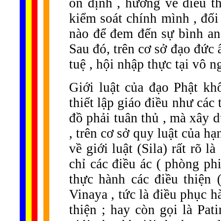
ổn định , hướng về điều th
kiểm soát chính mình , đố
nào để đem đến sự bình an
Sau đó, trên cơ sở đạo đức ấ
tuệ , hội nhập thực tại vô ng
Giới luật của đạo Phật kh
thiết lập giáo điều như các
đồ phải tuân thủ , mà xây d
, trên cơ sở quy luật của h
về giới luật (Sila) rất rõ l
chỉ các điều ác ( phòng phi 
thực hành các điều thiện (
Vinaya , tức là điều phục h
thiện ; hay còn gọi là Pat