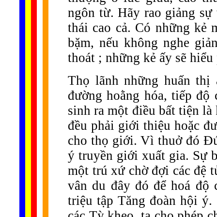
ngôn từ. Hãy rao giảng sự 
thái cao cả. Có những kẻ m
bặm, nếu không nghe giản
thoát ; những kẻ ấy sẽ hiểu
Thọ lãnh những huấn thị
đường hoằng hóa, tiếp độ
sinh ra một điều bất tiện là
đều phải giới thiệu hoặc đ
cho thọ giới. Vì thuở đó Đ
ý truyền giới xuất gia. Sự 
một trú xứ chờ đợi các đệ 
vân du đây đó để hoá độ c
triệu tập Tăng đoàn hội ý.
các Tỳ kheo, ta cho phép c