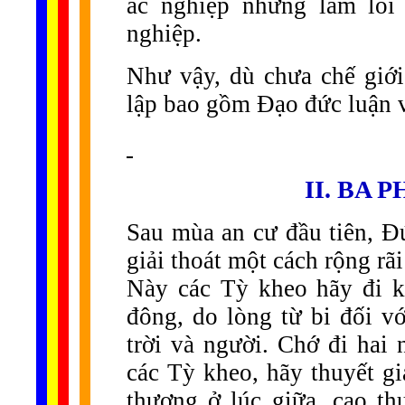
ác nghiệp những lầm lỗi
nghiệp.
Như vậy, dù chưa chế giới
lập bao gồm Đạo đức luận và
II. BA 
Sau mùa an cư đầu tiên, Đ
giải thoát một cách rộng rãi
Này các Tỳ kheo hãy đi k
đông, do lòng từ bi đối vớ
trời và người. Chớ đi hai
các Tỳ kheo, hãy thuyết g
thượng ở lúc giữa, cao th