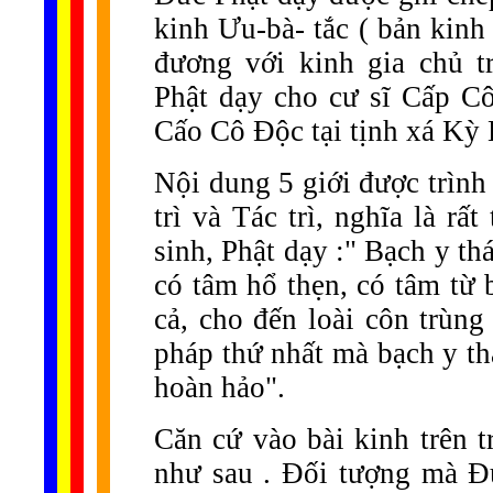
kinh Ưu-bà- tắc ( bản kinh
đương với kinh gia chủ 
Phật dạy cho cư sĩ Cấp C
Cấo Cô Độc tại tịnh xá Kỳ 
Nội dung 5 giới được trình 
trì và Tác trì, nghĩa là rất
sinh, Phật dạy :" Bạch y thá
có tâm hổ thẹn, có tâm từ 
cả, cho đến loài côn trùng
pháp thứ nhất mà bạch y th
hoàn hảo".
Căn cứ vào bài kinh trên t
như sau . Đối tượng mà Đứ