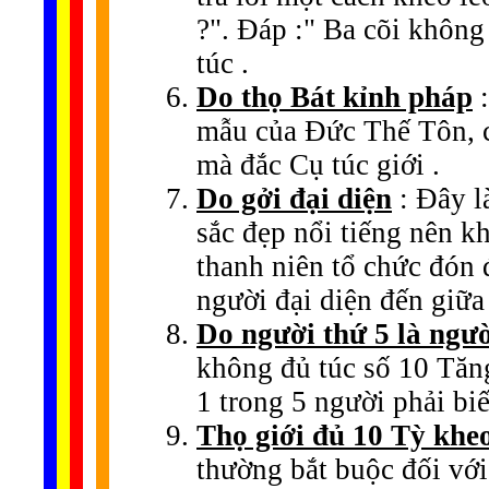
?". Đáp :" Ba cõi không
túc .
Do thọ Bát kỉnh pháp
:
mẫu của Đức Thế Tôn, c
mà đắc Cụ túc giới .
Do gởi đại diện
: Đây l
sắc đẹp nổi tiếng nên kh
thanh niên tổ chức đón 
người đại diện đến giữa 
Do người thứ 5 là người
không đủ túc số 10 Tăn
1 trong 5 người phải biế
Thọ giới đủ 10 Tỳ khe
thường bắt buộc đối với