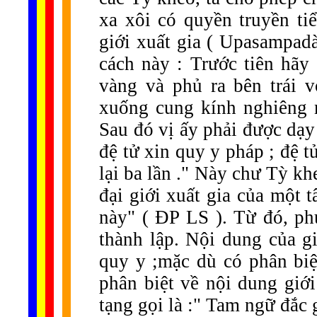
xa xôi có quyền truyền tiể
giới xuất gia ( Upasampadà
cách này : Trước tiên hãy 
vàng và phủ ra bên trái 
xuống cung kính nghiêng m
Sau đó vị ấy phải được dạy 
đệ tử xin quy y pháp ; đệ t
lại ba lần ." Này chư Tỳ khe
đại giới xuất gia của một
này" ( ĐP LS ). Từ đó, ph
thành lập. Nội dung của g
quy y ;mặc dù có phân biệ
phân biệt về nội dung giớ
tạng gọi là :" Tam ngữ đắc 