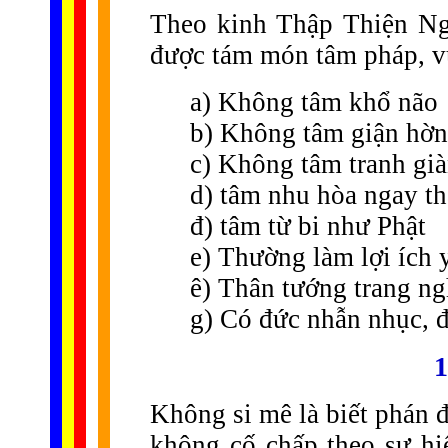
Theo kinh Thập Thiện Ngh
được tám món tâm pháp, v
a) Không tâm khổ não
b) Không tâm giận hờn
c) Không tâm tranh gi
d) tâm nhu hòa ngay t
đ) tâm từ bi như Phật
e) Thường làm lợi ích 
ê) Thân tướng trang ng
g) Có đức nhẫn nhục, 
1
Không si mê là biết phán đ
không cố chấp theo sự hi