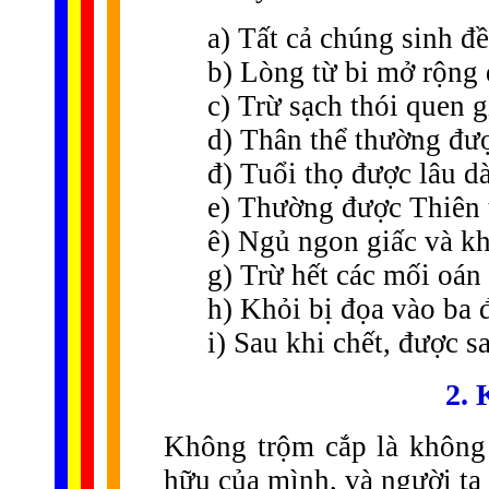
a) Tất cả chúng sinh đ
b) Lòng từ bi mở rộng 
c) Trừ sạch thói quen 
d) Thân thể thường đư
đ) Tuổi thọ được lâu dà
e) Thường được Thiên 
ê) Ngủ ngon giấc và k
g) Trừ hết các mối oán
h) Khỏi bị đọa vào ba 
i) Sau khi chết, được s
2.
Không trộm cắp là không
hữu của mình, và người ta