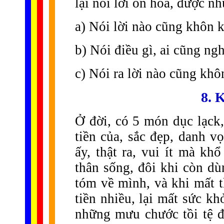
lại nói lời ôn hòa, được n
a) Nói lời nào cũng khôn k
b) Nói điều gì, ai cũng ngh
c) Nói ra lời nào cũng khô
8. 
Ở đời, có 5 món dục lạck
tiền của, sắc đẹp, danh v
ấy, thật ra, vui ít mà kh
thân sống, đôi khi còn dù
tóm về mình, và khi mất t
tiền nhiều, lại mất sức kh
những mưu chước tồi tệ 