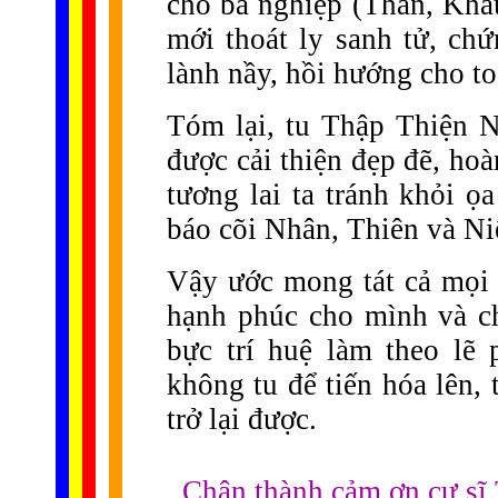
cho ba nghiệp (Thân, Khẩu
mới thoát ly sanh tử, c
lành nầy, hồi hướng cho to
Tóm lại, tu Thập Thiện Ng
được cải thiện đẹp đẽ, hoà
tương lai ta tránh khỏi ọ
báo cõi Nhân, Thiên và Ni
Vậy ước mong tát cả mọi 
hạnh phúc cho mình và ch
bực trí huệ làm theo lẽ
không tu để tiến hóa lên,
trở lại được.
Chân thành cảm ơn cư sĩ 