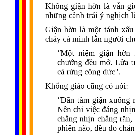
Không giận hờn là vẫn gi
những cảnh trái ý nghịch l
Giận hờn là một tánh xấu 
cháy cả mình lẫn người ch
"
Một niệm giận hờn n
chướng đều mở. Lửa tức
cả rừng công đức".
Khổng giáo cũng có nói:
"
Dằn tâm giận xuống m
Nên chi việc đáng nhịn
chẳng nhịn chẳng răn, 
phiền não, đều do chản