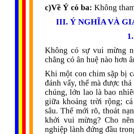
c)Về Ý có ba:
Không tham 
III. Ý NGHĨA VÀ 
1
Không có sự vui mừng nà
chẳng có ân huệ nào hơn â
Khi một con chim sặp bị cắ
đánh vẩy, thế mà được thả 
chúng, lớn lao là bao nhi
giữa khoảng trời rộng; cá
sâu. Thế mới rõ, thoát nạ
khởi vui mừng? Cho nên,
nghiệp lành đứng đầu tro