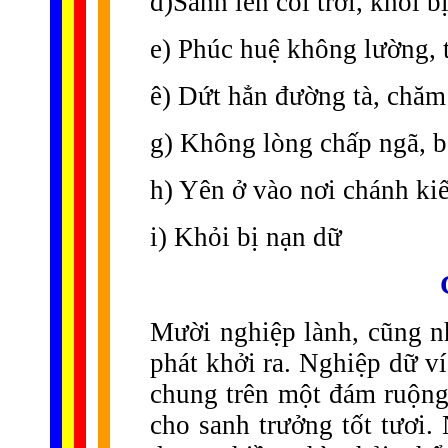
đ)Sanh lên cõi trời, khỏi 
e) Phúc huệ không lường, 
ê) Dứt hẳn đường tà, chăm
g) Không lòng chấp ngã, b
h) Yên ở vào nơi chánh ki
i) Khỏi bị nạn dữ
Mười nghiệp lành, cũng n
phát khởi ra. Nghiệp dữ v
chung trên một đám ruộng
cho sanh trưởng tốt tươi