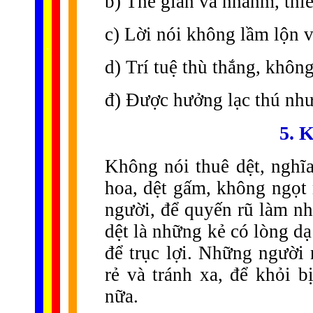
b) Thế gian và nhânm, thi
c) Lời nói không lầm lộn v
......
.
.
.
.
.
...
d) Trí tuệ thù thắng, khôn
đ) Được hưởng lạc thú như
5. 
Không nói thuê dệt, nghĩa
hoa, dệt gấm, không ngọt 
người, để quyến rũ làm nh
dệt là những kẻ có lòng dạ
để trục lợi. Những người 
rẻ và tránh xa, để khỏi b
nữa.