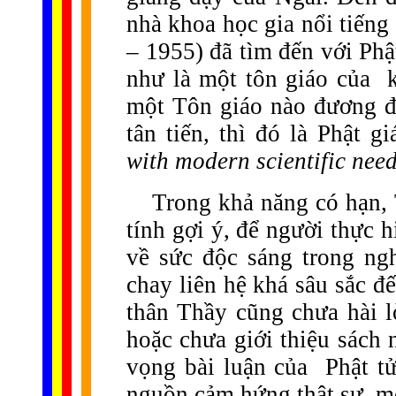
nhà khoa học gia nổi tiếng
– 1955) đã tìm đến với Phậ
như là một tôn giáo của
một Tôn giáo nào đương đ
tân tiến, thì đó là Phật g
with modern scientific nee
Trong khả năng có hạn, 
tính gợi ý, để người thực h
về sức độc sáng trong ng
chay liên hệ khá sâu sắc đ
thân Thầy cũng chưa hài l
hoặc chưa giới thiệu sách 
vọng bài luận của
Phật t
nguồn cảm hứng thật sự, mộ