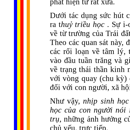
phát hiện từ rất xưa.
Dưới tác dụng sức hút c
ra t
huỷ triều học
. Sự i
về từ trường của Trái đấ
Theo các quan sát này, đ
các rối loạn về tâm lý,
vào đầu tuần trăng và g
về trạng thái thần kinh
với vòng quay (chu kỳ) 
đối với con người, xã hộ
Như vậy,
nhịp sinh học
học của con người nói 
trụ
, những ảnh hưởng củ
chủ yếu, trực tiếp.