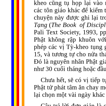
kheo cũng tụ họp lại vào
các tôn giáo khác để kiểm 
chuyện này được ghi lại tr
Tạng
(
The Book
of Discipl
Pali Text Society, 1993, p
Phật không rập khuôn vớ
phép các vị Tỳ-kheo tụng 
15, và tương tự cho nửa th
Đó là nguyên nhân Phật gi
như 30 cuối tháng hoặc đầ
Chưa hết, sẽ có vị tiếp t
Phật tử phát tâm ăn chay m
lại chọn một vài ngày khác
Câu trả lời đơn giản là