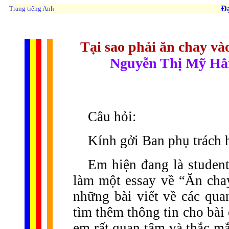
Ðạo 
Trang tiếng Anh
Tại sao phải ăn chay v
Nguyễn Thị Mỹ Hằ
Câu hỏi:
Kính gởi Ban phụ trách 
Em hiện đang là studen
làm một essay về “Ăn cha
những bài viết về các qua
tìm thêm thông tin cho bà
em rất quan tâm và thắc mắ