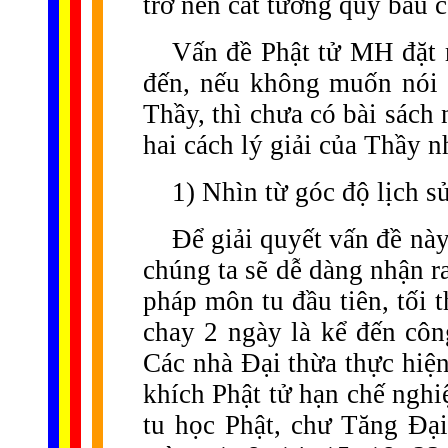
trở nên cát tường quý báu c
Vấn đề Phật tử MH đặt r
đến, nếu không muốn nói l
Thầy, thì chưa có bài sách 
hai cách lý giải của Thầy n
1) Nhìn từ góc độ lịch s
Để giải quyết vấn đề này
chúng ta sẽ dễ dàng nhận ra
pháp môn tu đầu tiên, tối t
chay 2 ngày là kể đến côn
Các nhà Đại thừa thực hiệ
khích Phật tử hạn chế nghiệ
tu học Phật, chư Tăng Đại