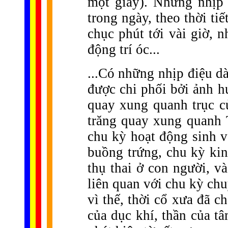
một giây). Nhưng nhịp 
trong ngày, theo thời ti
chục phút tới vài giờ, 
động trí óc...
...Có những nhịp điệu dà
được chi phối bởi ảnh h
quay xung quanh trục củ
trăng quay xung quanh T
chu kỳ hoạt động sinh vậ
buồng trứng, chu kỳ kin
thụ thai ở con người, v
liên quan với chu kỳ ch
vì thế, thời cổ xưa đã ch
của dục khí, thần của t