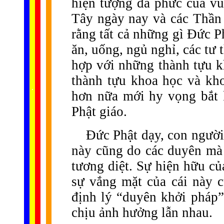
hiện tượng đa phức của v
Tây ngày nay và các Thần
rằng tất cả những gì Đức P
ăn, uống, ngủ nghỉ, các tư 
hợp với những thành tựu k
thành tựu khoa học và kho
......
.
.
.
.
.
...
hơn nữa mới hy vọng bắt k
Phật giáo.
Đức Phật dạy, con người
này cũng do các duyên mà 
tương diệt. Sự hiện hữu của
sự vắng mặt của cái này c
định lý “duyên khởi pháp”
chịu ảnh hưởng lẫn nhau.