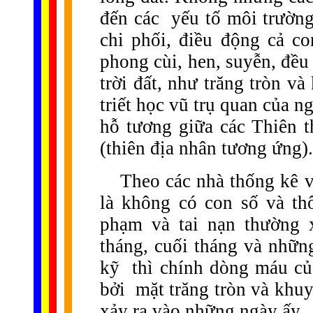
đến các
yếu tố môi trườn
chi phối, điều động cả co
phong cùi, hen, suyễn, đều
trời đất, như trăng tròn v
triết học vũ trụ quan của 
hỗ tương giữa các Thiên t
(thiên địa nhân tương ứng).
Theo các nhà thống kê về
là không có con số và thô
phạm và tai nạn thường 
tháng, cuối tháng và nhữn
kỹ
thì chính dòng máu củ
bởi
mặt trăng tròn và khuy
xảy ra vào những ngày ấy.