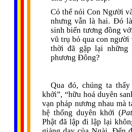
Có thể nói Con Người và
nhưng vẫn là hai. Đó là
sinh biến tương đồng với
vũ trụ bỏ qua con người
thời đã gặp lại những
phương Đông?
Qua đó, chúng ta thấy 
khởi”, “hữu hoá duyên san
vạn pháp nương nhau mà tạ
hệ thống duyên khởi (
Pa
Phật đã lập đi lập lại khôn
giảng dạy của Ngài. Đến đ