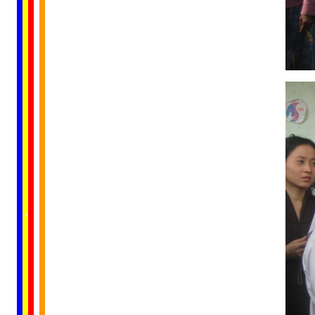
......
..
.
..
.
.
...